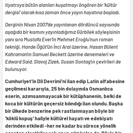
tiyatroya bütün alanları kuşatmayı öngören bir 'kültür
dergisi' olarak kısa zaman önce yayın hayatına başladı.
Derginin Nisan 2007'de yayınlanan dördüncü sayısında
aşağıda bir kısmını yayınladığımız Gürbilek söyleşisinin
yanı sıra Mustafa Ever'in Mehmet Eroğlu'nun roman
tekniği, Hande Öğüt'ün İnci Aral üzerine, Hasan Bülent
Kahraman'ın Samuel Beckett üzerine denemeleri ve
Edward Said, Slavoj Zizek, Susan Sontag'ın çevirileri de
bulunuyor.
Cumhuriyet'in Dil Devrimi'ni ilan edip Latin alfabesine
geçilmesi kararıyla, 25 bin dolayında Osmanlıca
eserin, azımsanmayacak bir kütüphanenin, belki de
koca bir kültürün geçersiz kılındığı ilan olundu. Başka
bir ülkede benzerine pek rastlanmayan böyle bir
'köklü kopuş' haliyle kültürel hayatı ve edebiyatı
derinden etkiledi -her ne kadar bu sürece yönelik