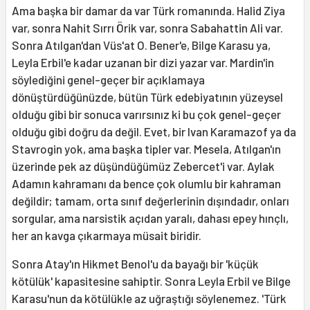
Ama başka bir damar da var Türk romanında. Halid Ziya
var, sonra Nahit Sırrı Örik var, sonra Sabahattin Ali var.
Sonra Atılgan'dan Vüs'at O. Bener'e, Bilge Karasu ya,
Leyla Erbil'e kadar uzanan bir dizi yazar var. Mardin'in
söylediğini genel-geçer bir açıklamaya
dönüştürdüğünüzde, bütün Türk edebiyatının yüzeysel
olduğu gibi bir sonuca varırsınız ki bu çok genel-geçer
olduğu gibi doğru da değil. Evet, bir Ivan Karamazof ya da
Stavrogin yok, ama başka tipler var. Mesela, Atılgan'ın
üzerinde pek az düşündüğümüz Zebercet'i var. Aylak
Adamın kahramanı da bence çok olumlu bir kahraman
değildir; tamam, orta sınıf değerlerinin dışındadır, onları
sorgular, ama narsistik açıdan yaralı, dahası epey hınçlı,
her an kavga çıkarmaya müsait biridir.
Sonra Atay'ın Hikmet Benol'u da bayağı bir 'küçük
kötülük' kapasitesine sahiptir. Sonra Leyla Erbil ve Bilge
Karasu'nun da kötülükle az uğraştığı söylenemez. 'Türk