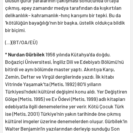
ulusun gurur yaralarının çakışması sonucunda ortaya
çıkmış, epey zamandır medya tarafından da kışkırtılan
delikanlılık- kahramanlık-hınç karışımı bir tepki. Bu da
'kötülüğün bayağılığı'nın bir başka, üstelik oldukça bildik
bir biçimi.
(...)(BT/OA/EÜ)
* Nurdan Gürbilek
1956 yılında Kütahya'da doğdu.
Boğaziçi Üniversitesi, İngiliz Dili ve Edebiyatı Bölümü'nü
bitirdi ve aynı bölümde master yaptı. Akıntıya Karşı,
Zemin, Defter ve Virgül dergilerinde yazdı. İlk kitabı
Vitrinde Yaşamak'ta (Metis, 1992) 80'li yılların
Türkiyesi'ndeki kültürel değişimi konu aldı. Yer Değiştiren
Gölge (Metis, 1995) ve Ev Ödevi (Metis, 1999) adlı kitapları
edebiyatla ilgili denemelerine yer verir. Kötü Çocuk Türk
ise (Metis, 2001) Türkiye'nin yakın tarihinde öne çıkmış
kültürel imgeler üzerine denemelerden oluşur. Gürbilek'in
Walter Benjamin'in yazılarından derleyip sunduğu Son