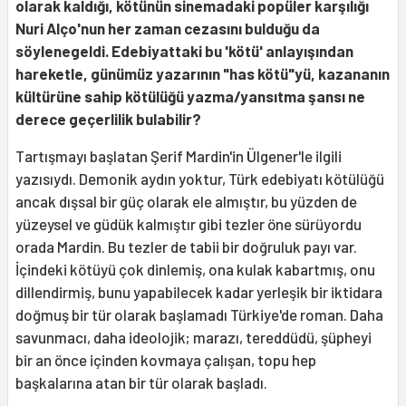
olarak kaldığı, kötünün sinemadaki popüler karşılığı
Nuri Alço'nun her zaman cezasını bulduğu da
söylenegeldi. Edebiyattaki bu 'kötü' anlayışından
hareketle, günümüz yazarının "has kötü"yü, kazananın
kültürüne sahip kötülüğü yazma/yansıtma şansı ne
derece geçerlilik bulabilir?
Tartışmayı başlatan Şerif Mardin'in Ülgener'le ilgili
yazısıydı. Demonik aydın yoktur, Türk edebiyatı kötülüğü
ancak dışsal bir güç olarak ele almıştır, bu yüzden de
yüzeysel ve güdük kalmıştır gibi tezler öne sürüyordu
orada Mardin. Bu tezler de tabii bir doğruluk payı var.
İçindeki kötüyü çok dinlemiş, ona kulak kabartmış, onu
dillendirmiş, bunu yapabilecek kadar yerleşik bir iktidara
doğmuş bir tür olarak başlamadı Türkiye'de roman. Daha
savunmacı, daha ideolojik; marazı, tereddüdü, şüpheyi
bir an önce içinden kovmaya çalışan, topu hep
başkalarına atan bir tür olarak başladı.