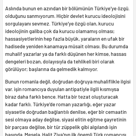
Aslında bunun en azından bir bölümünün Türkiye'ye özgü.
olduğunu sanmıyorum. Hiçbir devlet kurucu ideolojisini
sorgulayanı sevmez. Türkiye'ye özgü olan, kurucu
ideolojinin galiba çok da kurucu olamamış olması;
hassasiyetlerinin hep fazla büyük, yaraların en ufak bir
hadisede yeniden kanamaya müsait olması. Bu durumda
muhalif yazarlar ya da farklı düşünen her kimse, hassas
dengeleri bozan, dolayısıyla da tehlikeli biri olarak
görülüyor; başlarına da gelmedik kalmıyor.
Bunun romanla değil, doğrudan doğruya muhaliflikle ilgisi
var. işin romancıya duyulan antipatiyle ilgili kısmıysa
biraz daha farklı bence. Hatta bir tezat oluşturacak
kadar farklı. Türkiye'de roman yazarlığı, eğer yazar
siyasetle doğrudan bağlantılı denilse, eğer bîr cemaatin
sesi olmaya aday değilse, siyasi elitin eğitme gayretinin
bir parçası değilse, bir tür züppelik gibi algılandı işin
başında. Mesela, Halit Ziya'nın ilk önemli Türk romancısı