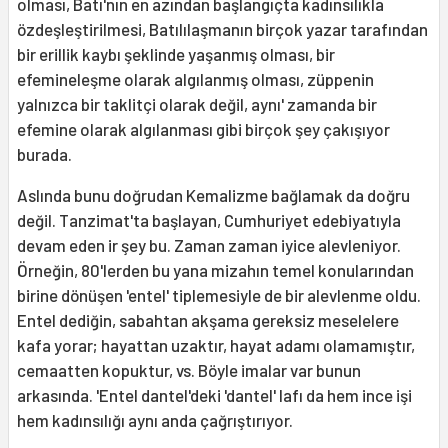
olması, Batı'nın en azından başlangıçta kadınsılıkla
özdeşleştirilmesi, Batılılaşmanın birçok yazar tarafından
bir erillik kaybı şeklinde yaşanmış olması, bir
efemineleşme olarak algılanmış olması, züppenin
yalnızca bir taklitçi olarak değil, aynı' zamanda bir
efemine olarak algılanması gibi birçok şey çakışıyor
burada.
Aslında bunu doğrudan Kemalizme bağlamak da doğru
değil. Tanzimat'ta başlayan, Cumhuriyet edebiyatıyla
devam eden ir şey bu. Zaman zaman iyice alevleniyor.
Örneğin, 80'lerden bu yana mizahın temel konularından
birine dönüşen 'entel' tiplemesiyle de bir alevlenme oldu.
Entel dediğin, sabahtan akşama gereksiz meselelere
kafa yorar; hayattan uzaktır, hayat adamı olamamıştır,
cemaatten kopuktur, vs. Böyle imalar var bunun
arkasında. 'Entel dantel'deki 'dantel' lafı da hem ince işi
hem kadınsılığı aynı anda çağrıştırıyor.