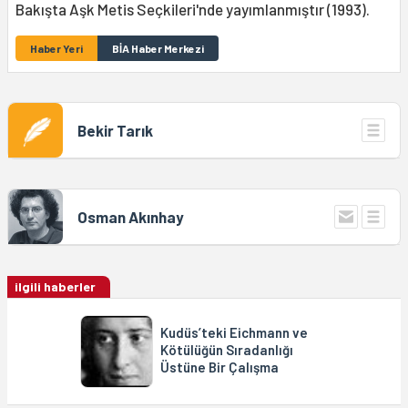
Bakışta Aşk Metis Seçkileri'nde yayımlanmıştır (1993).
Haber Yeri
BİA Haber Merkezi
Bekir Tarık
Osman Akınhay
ilgili haberler
Kudüs’teki Eichmann ve
Kötülüğün Sıradanlığı
Üstüne Bir Çalışma