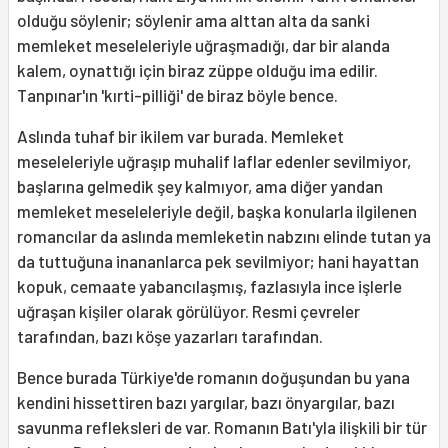
olduğu söylenir; söylenir ama alttan alta da sanki
memleket meseleleriyle uğraşmadığı, dar bir alanda
kalem, oynattığı için biraz züppe olduğu ima edilir.
Tanpınar'ın 'kırti-pilliği' de biraz böyle bence.
Aslında tuhaf bir ikilem var burada. Memleket
meseleleriyle uğraşıp muhalif laflar edenler sevilmiyor,
başlarına gelmedik şey kalmıyor, ama diğer yandan
memleket meseleleriyle değil, başka konularla ilgilenen
romancılar da aslında memleketin nabzını elinde tutan ya
da tuttuğuna inananlarca pek sevilmiyor; hani hayattan
kopuk, cemaate yabancılaşmış, fazlasıyla ince işlerle
uğraşan kişiler olarak görülüyor. Resmi çevreler
tarafından, bazı köşe yazarları tarafından.
Bence burada Türkiye'de romanın doğuşundan bu yana
kendini hissettiren bazı yargılar, bazı önyargılar, bazı
savunma refleksleri de var. Romanın Batı'yla ilişkili bir tür