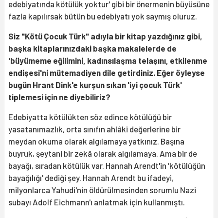
edebiyatında kötülük yoktur' gibi bir önermenin büyüsüne
fazla kapılırsak bütün bu edebiyatı yok saymış oluruz.
Siz "Kötü Çocuk Türk" adıyla bir kitap yazdığınız gibi,
başka kitaplarınızdaki başka makalelerde de
'büyümeme eğilimini, kadınsılaşma telaşını, etkilenme
endişesi'ni mütemadiyen dile getirdiniz. Eğer öyleyse
bugün Hrant Dink'e kurşun sıkan 'iyi çocuk Türk'
tiplemesi için ne diyebiliriz?
Edebiyatta kötülükten söz edince kötülüğü bir
yasatanımazlık, orta sınıfın ahlâki değerlerine bir
meydan okuma olarak algılamaya yatkınız. Başına
buyruk, şeytani bir zekâ olarak algılamaya. Ama bir de
bayağı, sıradan kötülük var. Hannah Arendt'in 'kötülüğün
bayağılığı' dediği şey. Hannah Arendt bu ifadeyi,
milyonlarca Yahudi'nin öldürülmesinden sorumlu Nazi
subayı Adolf Eichmann'ı anlatmak için kullanmıştı.