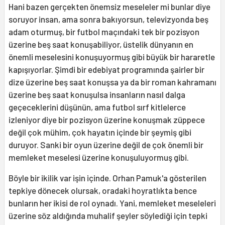
Hani bazen gerçekten önemsiz meseleler mi bunlar diye
soruyor insan, ama sonra bakıyorsun, televizyonda beş
adam oturmuş, bir futbol maçındaki tek bir pozisyon
üzerine beş saat konuşabiliyor, üstelik dünyanın en
önemli meselesini konuşuyormuş gibi büyük bir hararetle
kapışıyorlar. Şimdi bir edebiyat programında şairler bir
dize üzerine beş saat konuşsa ya da bir roman kahramanı
üzerine beş saat konuşulsa insanların nasıl dalga
geçeceklerini düşünün, ama futbol sırf kitlelerce
izleniyor diye bir pozisyon üzerine konuşmak züppece
değil çok mühim, çok hayatın içinde bir şeymiş gibi
duruyor. Sanki bir oyun üzerine değil de çok önemli bir
memleket meselesi üzerine konuşuluyormuş gibi.
Böyle bir ikilik var işin içinde. Orhan Pamuk'a gösterilen
tepkiye dönecek olursak, oradaki hoyratlıkta bence
bunların her ikisi de rol oynadı. Yani, memleket meseleleri
üzerine söz aldığında muhalif şeyler söylediği için tepki