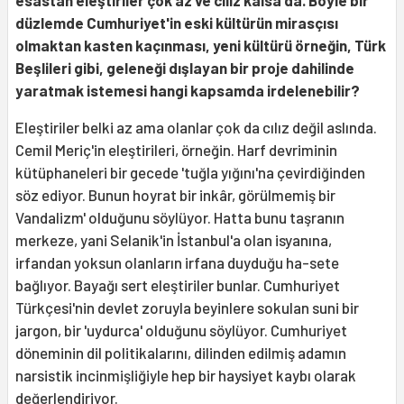
esastan eleştiriler çok az ve cılız kalsa da. Böyle bir
düzlemde Cumhuriyet'in eski kültürün mirasçısı
olmaktan kasten kaçınması, yeni kültürü örneğin, Türk
Beşlileri gibi, geleneği dışlayan bir proje dahilinde
yaratmak istemesi hangi kapsamda irdelenebilir?
Eleştiriler belki az ama olanlar çok da cılız değil aslında.
Cemil Meriç'in eleştirileri, örneğin. Harf devriminin
kütüphaneleri bir gecede 'tuğla yığını'na çevirdiğinden
söz ediyor. Bunun hoyrat bir inkâr, görülmemiş bir
Vandalizm' olduğunu söylüyor. Hatta bunu taşranın
merkeze, yani Selanik'in İstanbul'a olan isyanına,
irfandan yoksun olanların irfana duyduğu ha-sete
bağlıyor. Bayağı sert eleştiriler bunlar. Cumhuriyet
Türkçesi'nin devlet zoruyla beyinlere sokulan suni bir
jargon, bir 'uydurca' olduğunu söylüyor. Cumhuriyet
döneminin dil politikalarını, dilinden edilmiş adamın
narsistik incinmişliğiyle hep bir haysiyet kaybı olarak
değerlendiriyor.