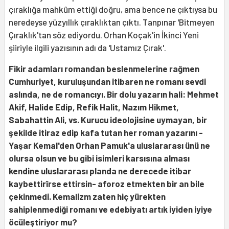
çıraklığa mahkûm ettiği doğru, ama bence ne çıktıysa bu
neredeyse yüzyıllık çıraklıktan çıktı. Tanpınar 'Bitmeyen
Çıraklık'tan söz ediyordu. Orhan Koçak'in İkinci Yeni
şiiriyle ilgili yazısının adı da 'Ustamız Çırak'.
Fikir adamları romandan beslenmelerine rağmen
Cumhuriyet, kuruluşundan itibaren ne romanı sevdi
aslında, ne de romancıyı. Bir dolu yazarın hali: Mehmet
Akif, Halide Edip, Refik Halit, Nazım Hikmet,
Sabahattin Ali, vs. Kurucu ideolojisine uymayan, bir
şekilde itiraz edip kafa tutan her roman yazarını -
Yaşar Kemal'den Orhan Pamuk'a uluslararası ünü ne
olursa olsun ve bu gibi isimleri karsısına alması
kendine uluslararası planda ne derecede itibar
kaybettirîrse ettirsin- aforoz etmekten bir an bile
çekinmedi. Kemalizm zaten hiç yürekten
sahiplenmediği romanı ve edebiyatı artık iyiden iyiye
öcüleştiriyor mu?