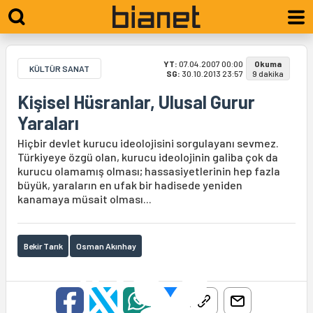
YT:
07.04.2007 00:00
Okuma
KÜLTÜR SANAT
SG:
30.10.2013 23:57
9 dakika
Kişisel Hüsranlar, Ulusal Gurur
Yaraları
Hiçbir devlet kurucu ideolojisini sorgulayanı sevmez.
Türkiyeye özgü olan, kurucu ideolojinin galiba çok da
kurucu olamamış olması; hassasiyetlerinin hep fazla
büyük, yaraların en ufak bir hadisede yeniden
kanamaya müsait olması...
Bekir Tarık
Osman Akınhay