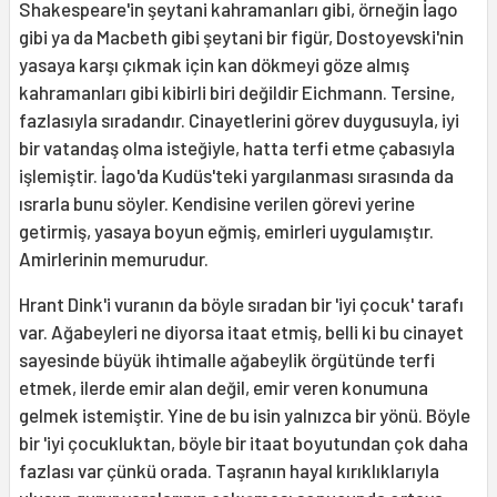
Shakespeare'in şeytani kahramanları gibi, örneğin İago
gibi ya da Macbeth gibi şeytani bir figür, Dostoyevski'nin
yasaya karşı çıkmak için kan dökmeyi göze almış
kahramanları gibi kibirli biri değildir Eichmann. Tersine,
fazlasıyla sıradandır. Cinayetlerini görev duygusuyla, iyi
bir vatandaş olma isteğiyle, hatta terfi etme çabasıyla
işlemiştir. İago'da Kudüs'teki yargılanması sırasında da
ısrarla bunu söyler. Kendisine verilen görevi yerine
getirmiş, yasaya boyun eğmiş, emirleri uygulamıştır.
Amirlerinin memurudur.
Hrant Dink'i vuranın da böyle sıradan bir 'iyi çocuk' tarafı
var. Ağabeyleri ne diyorsa itaat etmiş, belli ki bu cinayet
sayesinde büyük ihtimalle ağabeylik örgütünde terfi
etmek, ilerde emir alan değil, emir veren konumuna
gelmek istemiştir. Yine de bu isin yalnızca bir yönü. Böyle
bir 'iyi çocukluktan, böyle bir itaat boyutundan çok daha
fazlası var çünkü orada. Taşranın hayal kırıklıklarıyla