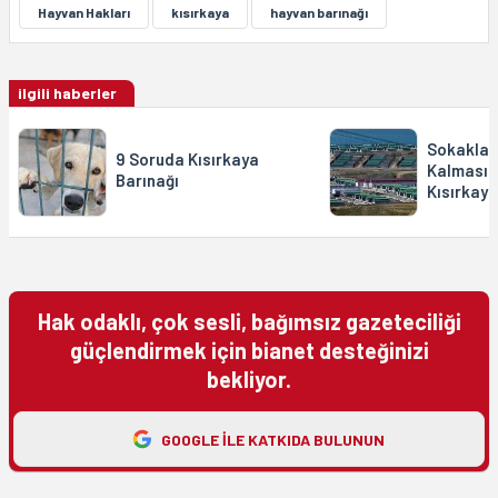
Hayvan Hakları
kısırkaya
hayvan barınağı
ilgili haberler
Sokaklar
9 Soruda Kısırkaya
Kalmasın
Barınağı
Kısırkaya
Hak odaklı, çok sesli, bağımsız gazeteciliği
güçlendirmek için bianet desteğinizi
bekliyor.
GOOGLE ILE KATKIDA BULUNUN