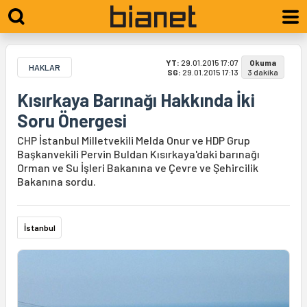
YT:
29.01.2015 17:07
Okuma
HAKLAR
SG:
29.01.2015 17:13
3 dakika
Kısırkaya Barınağı Hakkında İki
Soru Önergesi
CHP İstanbul Milletvekili Melda Onur ve HDP Grup
Başkanvekili Pervin Buldan Kısırkaya'daki barınağı
Orman ve Su İşleri Bakanına ve Çevre ve Şehircilik
Bakanına sordu.
İstanbul