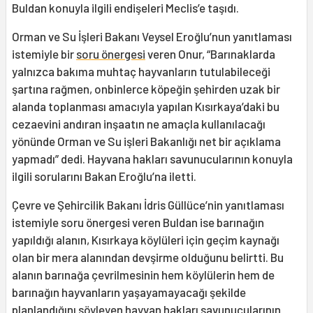
Buldan konuyla ilgili endişeleri Meclis’e taşıdı.
Orman ve Su İşleri Bakanı Veysel Eroğlu’nun yanıtlaması
istemiyle bir
soru önergesi
veren Onur, “Barınaklarda
yalnızca bakıma muhtaç hayvanların tutulabileceği
şartına rağmen, onbinlerce köpeğin şehirden uzak bir
alanda toplanması amacıyla yapılan Kısırkaya’daki bu
cezaevini andıran inşaatın ne amaçla kullanılacağı
yönünde Orman ve Su işleri Bakanlığı net bir açıklama
yapmadı” dedi. Hayvana hakları savunucularının konuyla
ilgili sorularını Bakan Eroğlu’na iletti.
Çevre ve Şehircilik Bakanı İdris Güllüce’nin yanıtlaması
istemiyle soru önergesi veren Buldan ise barınağın
yapıldığı alanın, Kısırkaya köylüleri için geçim kaynağı
olan bir mera alanından devşirme olduğunu belirtti. Bu
alanın barınağa çevrilmesinin hem köylülerin hem de
barınağın hayvanların yaşayamayacağı şekilde
planlandığını söyleyen
hayvan hakları
savunucularının