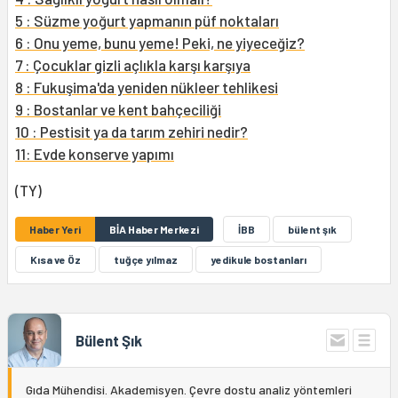
5 : Süzme yoğurt yapmanın püf noktaları
6 : Onu yeme, bunu yeme! Peki, ne yiyeceğiz?
7 : Çocuklar gizli açlıkla karşı karşıya
8 : Fukuşima'da yeniden nükleer tehlikesi
9 : Bostanlar ve kent bahçeciliği
10 : Pestisit ya da tarım zehiri nedir?
11: Evde konserve yapımı
(TY)
Haber Yeri
BİA Haber Merkezi
İBB
bülent şık
Kısa ve Öz
tuğçe yılmaz
yedikule bostanları
Bülent Şık
Gıda Mühendisi. Akademisyen. Çevre dostu analiz yöntemleri