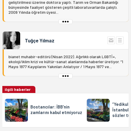
geliştirilmesi üzerine doktora yaptı. Tarım ve Orman Bakanlığı
bünyesinde faaliyet gösteren çeşitli laboratuvarlarda çalıştı.
2009 Yılında öğretim üyesi...
Tuğçe Yılmaz
bianet muhabir-editörü (Nisan 2022). Ağırlıklı olarak LGBTİ+,
ekoloji/iklim krizi ve kültür-sanat alanlarında haberler üretiyor. “1
Mayıs 1977 Kayıplarını Yakınları Anlatıyor / 1 Mayıs 1977 ve...
ilgili haberler
“Yedikule
Bostancılar: İBB'nin
İstanbull
zamlarını kabul etmiyoruz
sözler t