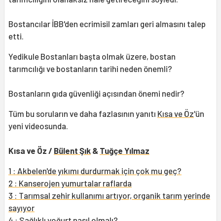
Bostancılar İBB'den ecrimisil zamları geri almasını talep
etti.
Yedikule Bostanları başta olmak üzere, bostan
tarımcılığı ve bostanların tarihi neden önemli?
Bostanların gıda güvenliği açısından önemi nedir?
Tüm bu soruların ve daha fazlasının yanıtı
Kısa ve Öz
'ün
yeni videosunda.
Kısa ve Öz /
Bülent Şık
&
Tuğçe Yılmaz
1 : Akbelen'de yıkımı durdurmak için çok mu geç?
2 : Kanserojen yumurtalar raflarda
3 : Tarımsal zehir kullanımı artıyor, organik tarım yerinde
sayıyor
4 : Sağlıklı yoğurt nasıl olmalı?