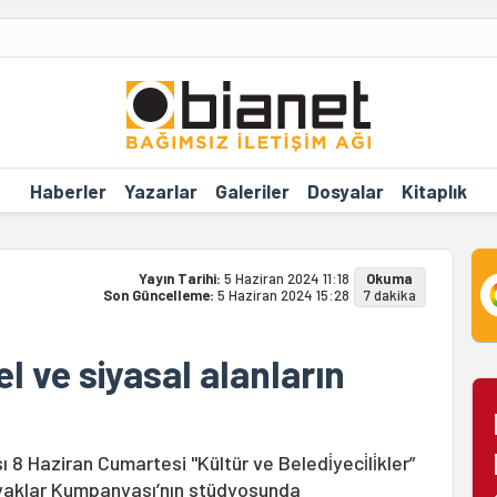
Haberler
Yazarlar
Galeriler
Dosyalar
Kitaplık
Yayın Tarihi:
5 Haziran 2024 11:18
Okuma
Son Güncelleme:
5 Haziran 2024 15:28
7 dakika
el ve siyasal alanların
ı 8 Haziran Cumartesi "Kültür ve Beledi̇yeci̇li̇kler”
yaklar Kumpanyası’nın stüdyosunda