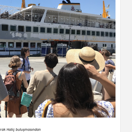
larak Haliç buluşmasından