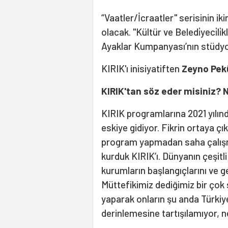
“Vaatler/İcraatler" serisinin i
olacak. "Kültür ve Beledi̇yeci̇l
Ayaklar Kumpanyası’nın stüd
KIRIK'ı inisiyatiften
Zeyno Pek
KIRIK'tan söz eder misiniz? 
KIRIK programlarına 2021 yılın
eskiye gidiyor. Fikrin ortaya ç
program yapmadan saha çalışm
kurduk KIRIK’ı. Dünyanın çeşitli 
kurumların başlangıçlarını ve ge
Müttefikimiz dediğimiz bir çok 
yaparak onların şu anda Türkiye’
derinlemesine tartışılamıyor, nel