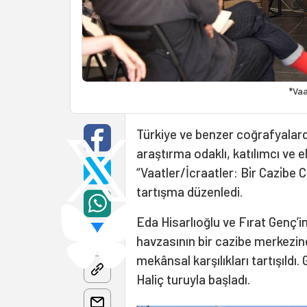
*Vaa
Türkiye ve benzer coğrafyalarda
araştırma odaklı, katılımcı ve el
“Vaatler/İcraatler: Bi̇r Cazi̇be C
tartışma düzenledi.
Eda Hisarlıoğlu ve Fırat Genç’i
havzasının bir cazibe merkezi
mekânsal karşılıkları tartışıldı.
Haliç turuyla başladı.