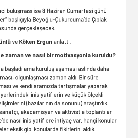
kinci buluşması ise 8 Haziran Cumartesi günü
i̇kler” başlığıyla Beyoğlu-Çukurcuma’da Çıplak
yosunda gerçekleşecek.
ünlü
ve
Köken Ergun
anlattı.
Ne zaman ve nasıl bir motivasyonla kuruldu?
da başladı ama kuruluş aşaması aslında daha
ıkması, olgunlaşması zaman aldı. Bir süre
ası ve kendi aramızda tartışmalar yaparak
yerlerindeki inisiyatiflerin ve küçük ölçekli
lişimlerini (bazılarının da sonunu) araştırdık.
sanatçı, akademisyen ve aktivistle toplantılar
de nasıl inisiyatiflere ihtiyaç var, hangi konular
er eksik gibi konularda fikirlerini aldık.