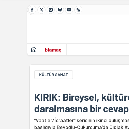
biamag
KÜLTÜR SANAT
KIRIK: Bireysel, kültür
daralmasına bir cevap
“Vaatler/İcraatler" serisinin ikinci buluşmas
başlığıyla Beyoğlu-Çukurcuma’da Çıplak A