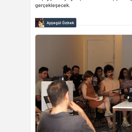
gerçekleşecek.
Ayşegül Özbek