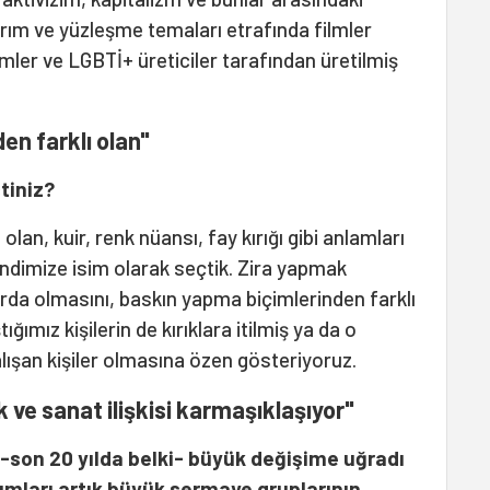
ırım ve yüzleşme temaları etrafında filmler
mler ve LGBTİ+ üreticiler tarafından üretilmiş
en farklı olan"
tiniz?
olan, kuir, renk nüansı, fay kırığı gibi anlamları
endimize isim olarak seçtik. Zira yapmak
arda olmasını, baskın yapma biçimlerinden farklı
tığımız kişilerin de kırıklara itilmiş ya da o
alışan kişiler olmasına özen gösteriyoruz.
k ve sanat ilişkisi karmaşıklaşıyor"
ı -son 20 yılda belki- büyük değişime uğradı
rumları artık büyük sermaye gruplarının