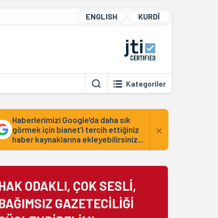
ENGLISH
KURDÎ
Kategoriler
Haberlerimizi Google'da daha sık
×
görmek için bianet'i tercih ettiğiniz
haber kaynaklarına ekleyebilirsiniz...
HAK ODAKLI, ÇOK SESLİ,
BAĞIMSIZ GAZETECİLİĞİ