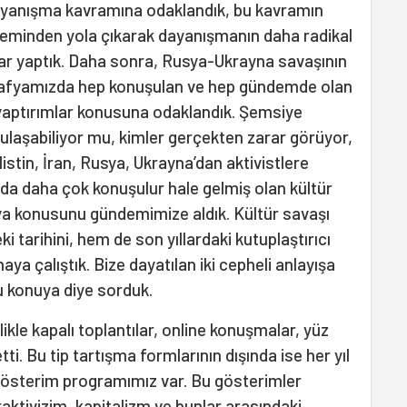
ayanışma kavramına odaklandık, bu kavramın
leminden yola çıkarak dayanışmanın daha radikal
lar yaptık. Daha sonra, Rusya-Ukrayna savaşının
rafyamızda hep konuşulan ve hep gündemde olan
 yaptırımlar konusuna odaklandık. Şemsiye
ulaşabiliyor mu, kimler gerçekten zarar görüyor,
ilistin, İran, Rusya, Ukrayna’dan aktivistlere
da daha çok konuşulur hale gelmiş olan kültür
ya konusunu gündemimize aldık. Kültür savaşı
 tarihini, hem de son yıllardaki kutuplaştırıcı
aya çalıştık. Bize dayatılan iki cepheli anlayışa
bu konuya diye sorduk.
ikle kapalı toplantılar, online konuşmalar, yüz
i. Bu tip tartışma formlarının dışında ise her yıl
gösterim programımız var. Bu gösterimler
raktivizim, kapitalizm ve bunlar arasındaki