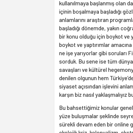
kullanılmaya başlanmış olan d
içinin boşalmaya başladığı göz
anlamlarını araştıran program
başladığı dönemde, yakın coğ
bir konu olduğu için boykot ve
boykot ve yaptırımlar amacına 
ne işe yarıyorlar gibi soruları F
sorduk. Bu sene ise tüm dünya
savaşları ve kültürel hegemon
denilen olgunun hem Türkiye’deki
siyaset açısından işlevini anlam
karşın biz nasıl yaklaşmalıyız 
Bu bahsettiğimiz konular genell
yüze buluşmalar şeklinde seyrett
sürekli devam eden bir online 
ekolojik kriz, kolonyalizm, ekst