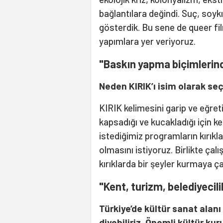
bağlantılara değindi. Suç, soyk
gösterdik. Bu sene de queer fil
yapımlara yer veriyoruz.
"Baskın yapma biçimlerind
Neden KIRIK’ı isim olarak seç
KIRIK kelimesini garip ve eğreti 
kapsadığı ve kucakladığı için k
istediğimiz programların kırıkl
olmasını istiyoruz. Birlikte çalış
kırıklarda bir şeyler kurmaya ç
"Kent, turizm, belediyecili
Türkiye’de kültür sanat alan
diyebiliriz. Önemli kültür ku