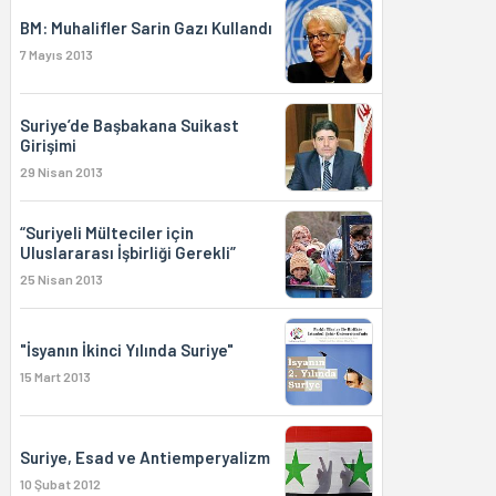
BM: Muhalifler Sarin Gazı Kullandı
7 Mayıs 2013
Suriye’de Başbakana Suikast
Girişimi
29 Nisan 2013
“Suriyeli Mülteciler için
Uluslararası İşbirliği Gerekli”
25 Nisan 2013
"İsyanın İkinci Yılında Suriye"
15 Mart 2013
Suriye, Esad ve Antiemperyalizm
10 Şubat 2012