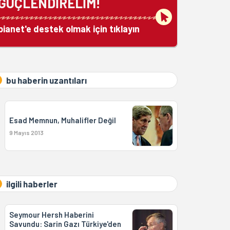
GÜÇLENDİRELİM!
bianet'e destek olmak için tıklayın
bu haberin uzantıları
Esad Memnun, Muhalifler Değil
9 Mayıs 2013
ilgili haberler
Seymour Hersh Haberini
Savundu: Sarin Gazı Türkiye'den