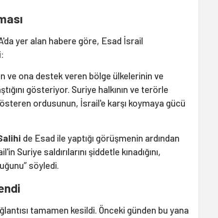
aması
'da yer alan habere göre, Esad İsrail
i:
ail'in ve ona destek veren bölge ülkelerinin ve
ştığını gösteriyor. Suriye halkının ve terörle
österen ordusunun, İsrail'e karşı koymaya gücü
Salihi
de Esad ile yaptığı görüşmenin ardından
il'in Suriye saldırılarını şiddetle kınadığını,
duğunu” söyledi.
endi
ağlantısı tamamen kesildi. Önceki günden bu yana