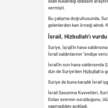
silah kullandığı iddiasını araşt
vermişti.
Bu çalışma doğrultusunda, Suri
gelenlerden kan örneği alındı. K
İsrail, Hizbullah’ı vurdu
Suriye,
İsrail
’in hava saldırısın
İsrail saldırılarının “endişe veri
İsrail’in son hava saldırısında 
dün de Suriye’den
Hizbullah
’a g
Suriye de buna karşılık İsrail iş
İsrail Savunma Kuvvetleri, Suri
Golan sınırının vurulduğunu, ölü 
yapmadığını açıkladı.