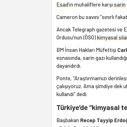
Esad
’ın muhaliflere karşı
sarin
Cameron bu savını “sınırlı fakat 
Ancak Telegraph gazetesi ve El 
Ordusu’nun (ÖSO)
kimyasal sila
BM İnsan Hakları Müfettişi
Car
esnasında, sarin gazı kullandığın
dayandırdı.
Ponte, “Araştırmamızı derinleşt
çalışıyoruz. Ama şimdiye dek ul
kullandı” dedi.
Türkiye’de “kimyasal te
Başbakan
Recep Tayyip Erdo