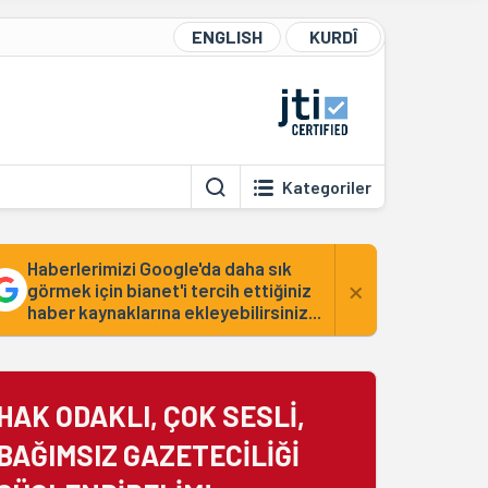
ENGLISH
KURDÎ
Kategoriler
Haberlerimizi Google'da daha sık
×
görmek için bianet'i tercih ettiğiniz
haber kaynaklarına ekleyebilirsiniz...
HAK ODAKLI, ÇOK SESLİ,
BAĞIMSIZ GAZETECİLİĞİ