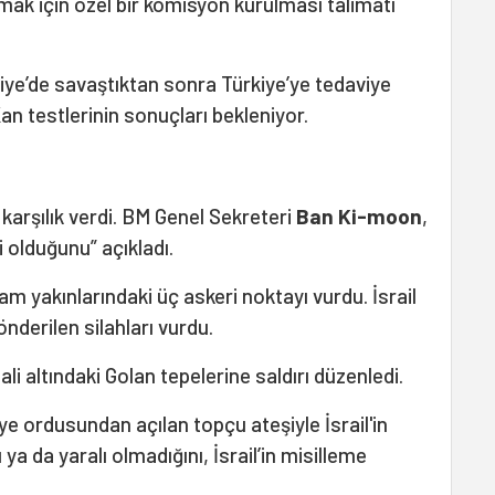
ırmak için özel bir komisyon kurulması talimatı
ye’de savaştıktan sonra Türkiye’ye tedaviye
an testlerinin sonuçları bekleniyor.
a karşılık verdi. BM Genel Sekreteri
Ban Ki-moon
,
ci olduğunu” açıkladı.
Şam yakınlarındaki üç askeri noktayı vurdu. İsrail
önderilen silahları vurdu.
gali altındaki Golan tepelerine saldırı düzenledi.
ye ordusundan açılan topçu ateşiyle İsrail'in
ya da yaralı olmadığını, İsrail’in misilleme