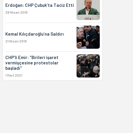
Erdoğan: CHP Çubuk’ta Taciz Etti
28 Nisan 2019
Kemal Kılıçdaroğlu’na Saldırı
21 Nisan 2019
CHP'li Emir: "Birileri işaret
vermişçesine protestolar
başladı"
1 Mart 2021