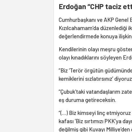
Erdoğan “CHP taciz ett
Cumhurbaşkanı ve AKP Genel B
Kızılcahamam’da düzenlediği ik
değerlendirmede konuya ilişkin
Kendilerinin olayı meşru göster
olayı kınadıklarını söyleyen Erd
“Biz ‘Terör örgütün güdümündeki
kemiklerini sızlatırsınız’ diyor
“Çubuk’taki vatandaşlarım zaten
eş duruma getireceksin.
“(…) Biz kimseyi linç etmiyoruz
kafası ‘Biz sırtımızı PKK’ya day
değilmiş gibi Kuvayı Milliye’de