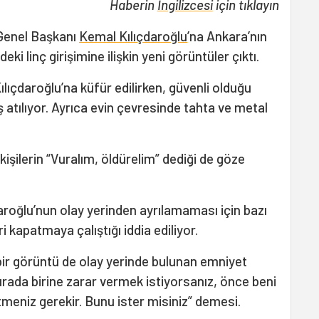
Haberin
İngilizcesi
için tıklayın
 Genel Başkanı
Kemal Kılıçdaroğlu
’na Ankara’nın
ki linç girişimine ilişkin yeni görüntüler çıktı.
lıçdaroğlu’na küfür edilirken, güvenli olduğu
 atılıyor. Ayrıca evin çevresinde tahta ve metal
kişilerin “Vuralım, öldürelim” dediği de göze
aroğlu’nun olay yerinden ayrılamaması için bazı
ri kapatmaya çalıştığı iddia ediliyor.
 bir görüntü de olay yerinde bulunan emniyet
urada birine zarar vermek istiyorsanız, önce beni
tmeniz gerekir. Bunu ister misiniz” demesi.