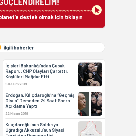
GÜÇLENDİRELİM!
bianet'e destek olmak için tıklayın
ilgili haberler
İçişleri Bakanlığı'ndan Çubuk
Raporu: CHP Olayları Çarpıttı,
Köylüleri Mağdur Etti
5 Kasım 2019
Erdoğan, Kılıçdaroğlu’na “Geçmiş
Olsun” Demeden 24 Saat Sonra
Açıklama Yaptı
22 Nisan 2019
Kılıçdaroğlu’nun Saldırıya
Uğradığı Akkuzulu’nun Siyasi
Tercihi ve Demografisi