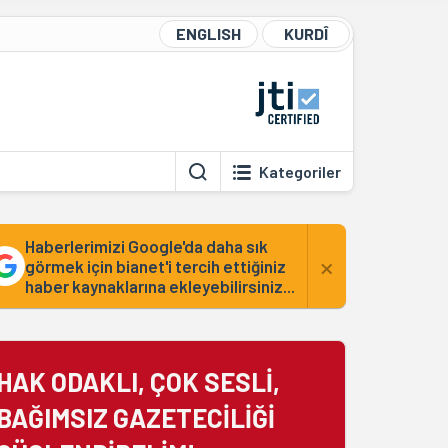
ENGLISH
KURDÎ
Kategoriler
Haberlerimizi Google'da daha sık
×
görmek için bianet'i tercih ettiğiniz
haber kaynaklarına ekleyebilirsiniz...
HAK ODAKLI, ÇOK SESLİ,
BAĞIMSIZ GAZETECİLİĞİ