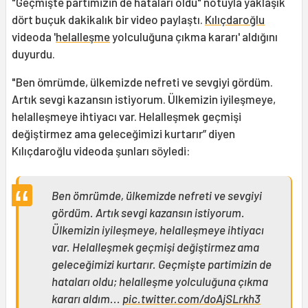
"Geçmişte partimizin de hataları oldu" notuyla yaklaşık
dört buçuk dakikalık bir video paylaştı.
Kılıçdaroğlu
videoda '
helalleşme
yolculuğuna çıkma kararı' aldığını
duyurdu.
"Ben ömrümde, ülkemizde nefreti ve sevgiyi gördüm.
Artık sevgi kazansın istiyorum. Ülkemizin iyileşmeye,
helalleşmeye ihtiyacı var. Helalleşmek geçmişi
değiştirmez ama geleceğimizi kurtarır” diyen
Kılıçdaroğlu videoda şunları söyledi:
Ben ömrümde, ülkemizde nefreti ve sevgiyi
gördüm. Artık sevgi kazansın istiyorum.
Ülkemizin iyileşmeye, helalleşmeye ihtiyacı
var. Helalleşmek geçmişi değiştirmez ama
geleceğimizi kurtarır. Geçmişte partimizin de
hataları oldu; helalleşme yolculuğuna çıkma
kararı aldım...
pic.twitter.com/doAjSLrkh3