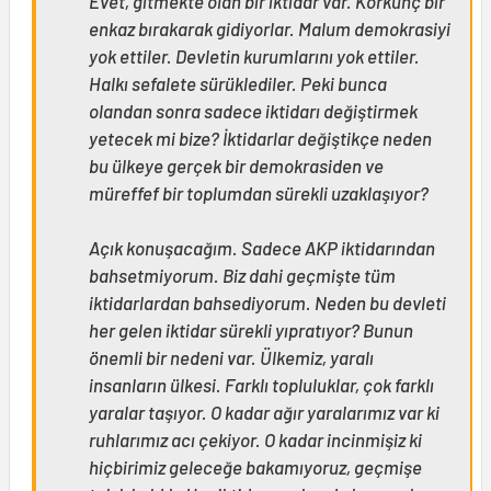
Evet, gitmekte olan bir iktidar var. Korkunç bir
enkaz bırakarak gidiyorlar. Malum demokrasiyi
yok ettiler. Devletin kurumlarını yok ettiler.
Halkı sefalete sürüklediler. Peki bunca
olandan sonra sadece iktidarı değiştirmek
yetecek mi bize? İktidarlar değiştikçe neden
bu ülkeye gerçek bir demokrasiden ve
müreffef bir toplumdan sürekli uzaklaşıyor?
Açık konuşacağım. Sadece AKP iktidarından
bahsetmiyorum. Biz dahi geçmişte tüm
iktidarlardan bahsediyorum. Neden bu devleti
her gelen iktidar sürekli yıpratıyor? Bunun
önemli bir nedeni var. Ülkemiz, yaralı
insanların ülkesi. Farklı topluluklar, çok farklı
yaralar taşıyor. O kadar ağır yaralarımız var ki
ruhlarımız acı çekiyor. O kadar incinmişiz ki
hiçbirimiz geleceğe bakamıyoruz, geçmişe