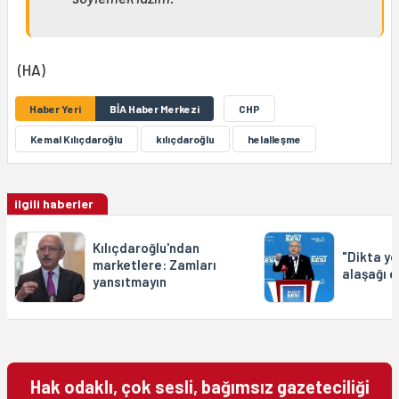
(HA)
Haber Yeri
BİA Haber Merkezi
CHP
Kemal Kılıçdaroğlu
kılıçdaroğlu
helalleşme
ilgili haberler
Kılıçdaroğlu'ndan
"Dikta yö
marketlere: Zamları
alaşağı 
yansıtmayın
Hak odaklı, çok sesli, bağımsız gazeteciliği