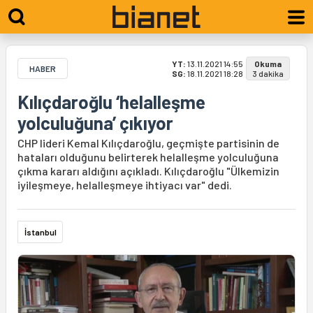
YT:
13.11.2021 14:55
Okuma
HABER
SG:
18.11.2021 18:28
3 dakika
Kılıçdaroğlu ‘helalleşme
yolculuğuna’ çıkıyor
CHP lideri Kemal Kılıçdaroğlu, geçmişte partisinin de
hataları olduğunu belirterek helalleşme yolculuğuna
çıkma kararı aldığını açıkladı. Kılıçdaroğlu "Ülkemizin
iyileşmeye, helalleşmeye ihtiyacı var" dedi.
İstanbul