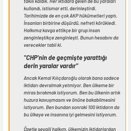
takılı kaldık. Her iktidara gelen de bu yaraları
kullandı, istismar etti, derinleştirdi.
Tarihimizde de en çok AKP hükümetleri yaptı.
İnsanları birbirine düşürdü, nefreti körükledi.
Halkımız kavga ettikçe bir grup insan
zenginleştikçe zenginleşti. Bunun hesabını da
verecekler tabii ki.
"CHP'nin de geçmişte yarattığı
derin yaralar vardır"
Ancak Kemal Kılıçdaroğlu olarak bana sadece
iktidarı devralmak yetmiyor. Ben ülkeme bir
miras bırakmak istiyorum. Ben bu ülkenin artık
huzura kavuşmasını ve önüne bakabilmesini
istiyorum. Ben bundan sonraki 100 iktidarın da
bu ülkeye ve insanına iyi gelmesini istiyorum.
Özetle sevgili halkım, ülkemizin iktidarlardan