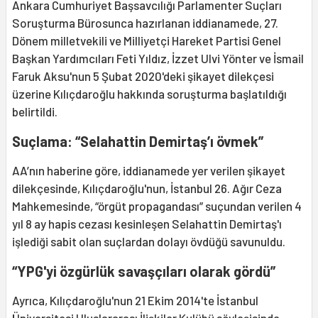
Ankara Cumhuriyet Başsavcılığı Parlamenter Suçları
Soruşturma Bürosunca hazırlanan iddianamede, 27.
Dönem milletvekili ve Milliyetçi Hareket Partisi Genel
Başkan Yardımcıları Feti Yıldız, İzzet Ulvi Yönter ve İsmail
Faruk Aksu'nun 5 Şubat 2020'deki şikayet dilekçesi
üzerine Kılıçdaroğlu hakkında soruşturma başlatıldığı
belirtildi.
Suçlama: “Selahattin Demirtaş’ı övmek”
AA’nın haberine göre, iddianamede yer verilen şikayet
dilekçesinde, Kılıçdaroğlu'nun, İstanbul 26. Ağır Ceza
Mahkemesinde, “örgüt propagandası” suçundan verilen 4
yıl 8 ay hapis cezası kesinleşen Selahattin Demirtaş'ı
işlediği sabit olan suçlardan dolayı övdüğü savunuldu.
“YPG'yi özgürlük savaşçıları olarak gördü”
Ayrıca, Kılıçdaroğlu'nun 21 Ekim 2014'te İstanbul