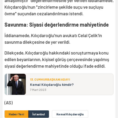
anlaşılmıştır" değerlendirmesine yer verilen iddianamede,
Kılıçdaroğlu'nun "zincirleme şekilde suçu ve suçluyu
övme" suçundan cezalandırılması istendi.
Savunma: Siyasi değerlendirme mahiyetinde
İddianamede, Kılıçdaroğlu'nun avukatı Celal Çelik'in
savunma dilekçesine de yer verildi.
Dilekçede, Kılıçdaroğlu hakkındaki soruşturmaya konu
edilen beyanlarının, kişisel görüş çerçevesinde yapılmış
siyasi değerlendirme mahiyetinde olduğu ifade edildi.
13. CUMHURBAŞKANI ADAYI
Kemal Kılıçdaroğlu kimdir?
7 Mart 2023
(AS)
Haber Yeri
İstanbul
Kemal Kılıçdaroğlu