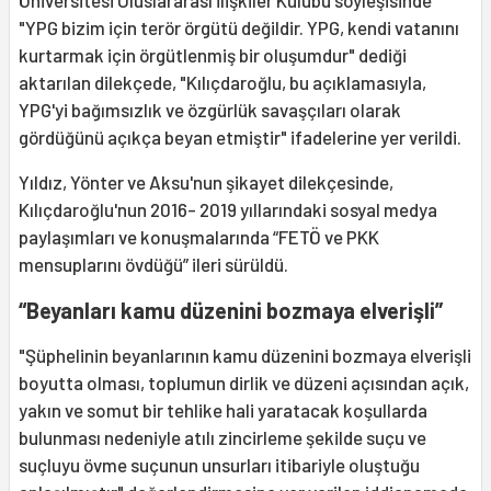
Üniversitesi Uluslararası İlişkiler Kulübü söyleşisinde
"YPG bizim için terör örgütü değildir. YPG, kendi vatanını
kurtarmak için örgütlenmiş bir oluşumdur" dediği
aktarılan dilekçede, "Kılıçdaroğlu, bu açıklamasıyla,
YPG'yi bağımsızlık ve özgürlük savaşçıları olarak
gördüğünü açıkça beyan etmiştir" ifadelerine yer verildi.
Yıldız, Yönter ve Aksu'nun şikayet dilekçesinde,
Kılıçdaroğlu'nun 2016- 2019 yıllarındaki sosyal medya
paylaşımları ve konuşmalarında “FETÖ ve PKK
mensuplarını övdüğü” ileri sürüldü.
“Beyanları kamu düzenini bozmaya elverişli”
"Şüphelinin beyanlarının kamu düzenini bozmaya elverişli
boyutta olması, toplumun dirlik ve düzeni açısından açık,
yakın ve somut bir tehlike hali yaratacak koşullarda
bulunması nedeniyle atılı zincirleme şekilde suçu ve
suçluyu övme suçunun unsurları itibariyle oluştuğu