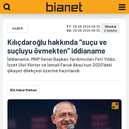
YT:
29.08.2024 09:32
Okuma
HABER
SG:
29.08.2024 09:35
2 dakika
Kılıçdaroğlu hakkında “suçu ve
suçluyu övmekten” iddianame
İddianame, MHP Genel Başkan Yardımcıları Feti Yıldız,
İzzet Ulvi Yönter ve İsmail Faruk Aksu'nun 2020'deki
şikayet dilekçesi üzerine hazırlandı.
BİA Haber Merkezi