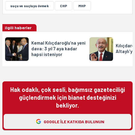
suçu ve suçluyu övmek
CHP
MHP
ilgili haberler
Kemal Kılıçdaroğlu’na yeni
Kılıçdaro
dava: 3 yıl 7 aya kadar
Altaylı'ya
hapsi isteniyor
Hak odaklı, çok sesli, bağımsız gazeteciliği
güçlendirmek için bianet desteğinizi
bekliyor.
GOOGLE ILE KATKIDA BULUNUN