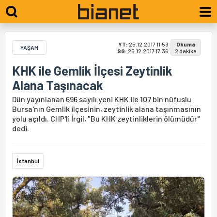
YT:
25.12.2017 11:53
Okuma
YAŞAM
SG:
25.12.2017 17:36
2 dakika
KHK ile Gemlik İlçesi Zeytinlik
Alana Taşınacak
Dün yayınlanan 696 sayılı yeni KHK ile 107 bin nüfuslu
Bursa'nın Gemlik ilçesinin, zeytinlik alana taşınmasının
yolu açıldı. CHP'li İrgil, "Bu KHK zeytinliklerin ölümüdür"
dedi.
İstanbul