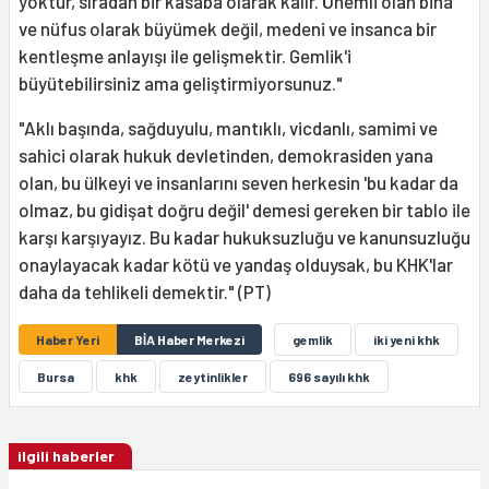
yoktur, sıradan bir kasaba olarak kalır. Önemli olan bina
ve nüfus olarak büyümek değil, medeni ve insanca bir
kentleşme anlayışı ile gelişmektir. Gemlik'i
büyütebilirsiniz ama geliştirmiyorsunuz."
"Aklı başında, sağduyulu, mantıklı, vicdanlı, samimi ve
sahici olarak hukuk devletinden, demokrasiden yana
olan, bu ülkeyi ve insanlarını seven herkesin 'bu kadar da
olmaz, bu gidişat doğru değil' demesi gereken bir tablo ile
karşı karşıyayız. Bu kadar hukuksuzluğu ve kanunsuzluğu
onaylayacak kadar kötü ve yandaş olduysak, bu KHK'lar
daha da tehlikeli demektir." (PT)
Haber Yeri
BİA Haber Merkezi
gemlik
iki yeni khk
Bursa
khk
zeytinlikler
696 sayılı khk
ilgili haberler