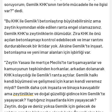
soruyorum; Gemlik KHK'sının terörle mücadele ile ne ilgisi
var?" dedi.
"Bu KHK ile Gemlik'i betonlaştırıp büyütebilirsiniz ama
zeytin kıyımından elde edilen ranta engel olamazsınız.
Gemlik KHK'sı zeytinliklerin ölümüdür. Zira KHK ile önü
açılan betonlaşmayı kontrol edebilecek ve imar rantını
durdurabilecek bir iktidar yok. Aksine Gemlik'te inşaat,
betonlaşma ve yeni imar alanları için işbirliği var.
"Zeytin Yasası ile mertçe Meclis'te tartışamayanlar ve
kamuoyunun tepkisinden korkanlar, arkadan dolanarak
KHK kolaycılığı ile Gemlik'i ranta açtılar. Gemlik halkı
kendi büyümesi ve gelişmesi için kararı kendi veremez
miydi? Gemlik daha çok inşaata ve binaya kavuşabilir
ama
zeytinlikler
ve doğal güzelliği gidince kim Gemlik'te
yaşayacak? Yaptığınız inşaatlarda kim yaşayacak?
Zeytin, doğa ve deniz yoksa Gemlik için gelecek de