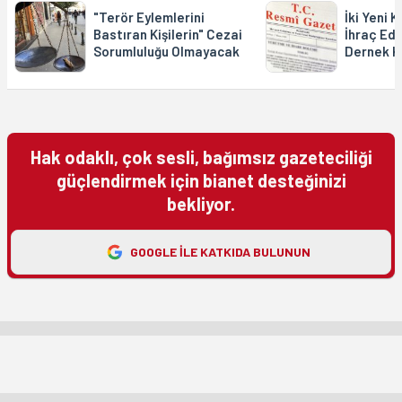
"Terör Eylemlerini
İki Yeni K
Bastıran Kişilerin" Cezai
İhraç Edil
Sorumluluğu Olmayacak
Dernek K
Hak odaklı, çok sesli, bağımsız gazeteciliği
güçlendirmek için bianet desteğinizi
bekliyor.
GOOGLE ILE KATKIDA BULUNUN