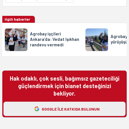
ilgili haberler
Agrobay işçileri
Agrobay i
Ankara’da: Vedat Işıkhan
yürüyüşü 
randevu vermedi
Hak odaklı, çok sesli, bağımsız gazeteciliği
güçlendirmek için bianet desteğinizi
bekliyor.
GOOGLE ILE KATKIDA BULUNUN