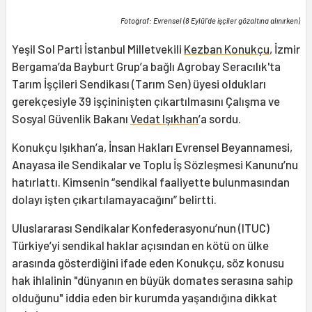
Fotoğraf: Evrensel (8 Eylül'de işçiler gözaltına alınırken)
Yeşil Sol Parti İstanbul Milletvekili
Kezban Konukçu
, İzmir
Bergama’da Bayburt Grup’a bağlı Agrobay Seracılık'ta
Tarım İşçileri Sendikası (Tarım Sen) üyesi oldukları
gerekçesiyle 39 işçininişten çıkartılmasını Çalışma ve
Sosyal Güvenlik Bakanı
Vedat Işıkhan
’a sordu.
Konukçu Işıkhan’a, İnsan Hakları Evrensel Beyannamesi,
Anayasa ile Sendikalar ve Toplu İş Sözleşmesi Kanunu’nu
hatırlattı. Kimsenin “sendikal faaliyette bulunmasından
dolayı işten çıkartılamayacağını” belirtti.
Uluslararası Sendikalar Konfederasyonu’nun (ITUC)
Türkiye’yi sendikal haklar açısından en kötü on ülke
arasında gösterdiğini ifade eden Konukçu, söz konusu
hak ihlalinin "dünyanın en büyük domates serasına sahip
olduğunu" iddia eden bir kurumda yaşandığına dikkat