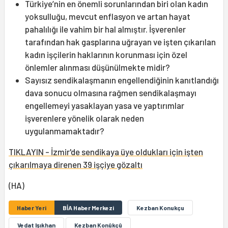
Türkiye’nin en önemli sorunlarından biri olan kadın
yoksulluğu, mevcut enflasyon ve artan hayat
pahalılığı ile vahim bir hal almıştır. İşverenler
tarafından hak gasplarına uğrayan ve işten çıkarılan
kadın işçilerin haklarının korunması için özel
önlemler alınması düşünülmekte midir?
Sayısız sendikalaşmanın engellendiğinin kanıtlandığı
dava sonucu olmasına rağmen sendikalaşmayı
engellemeyi yasaklayan yasa ve yaptırımlar
işverenlere yönelik olarak neden
uygulanmamaktadır?
TIKLAYIN - İzmir'de sendikaya üye oldukları için işten
çıkarılmaya direnen 39 işçiye gözaltı
(HA)
Haber Yeri
BİA Haber Merkezi
Kezban Konukçu
Vedat Işıkhan
Kezban Konûkçû