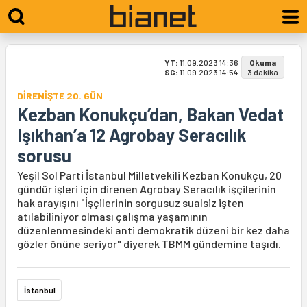
YT:
11.09.2023 14:36
Okuma
SG:
11.09.2023 14:54
3 dakika
DİRENİŞTE 20. GÜN
Kezban Konukçu’dan, Bakan Vedat
Işıkhan’a 12 Agrobay Seracılık
sorusu
Yeşil Sol Parti İstanbul Milletvekili Kezban Konukçu, 20
gündür işleri için direnen Agrobay Seracılık işçilerinin
hak arayışını "İşçilerinin sorgusuz sualsiz işten
atılabiliniyor olması çalışma yaşamının
düzenlenmesindeki anti demokratik düzeni bir kez daha
gözler önüne seriyor" diyerek TBMM gündemine taşıdı.
İstanbul