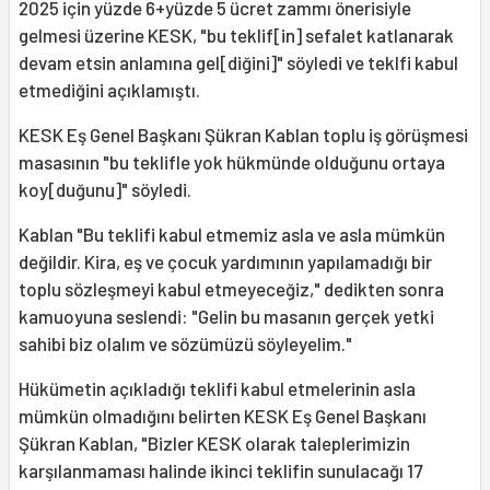
2025 için yüzde 6+yüzde 5 ücret zammı önerisiyle
gelmesi üzerine KESK, "bu teklif[in] sefalet katlanarak
devam etsin anlamına gel[diğini]" söyledi ve teklfi kabul
etmediğini açıklamıştı.
KESK Eş Genel Başkanı Şükran Kablan toplu iş görüşmesi
masasının "bu teklifle yok hükmünde olduğunu ortaya
koy[duğunu]" söyledi.
Kablan "Bu teklifi kabul etmemiz asla ve asla mümkün
değildir. Kira, eş ve çocuk yardımının yapılamadığı bir
toplu sözleşmeyi kabul etmeyeceğiz," dedikten sonra
kamuoyuna seslendi: "Gelin bu masanın gerçek yetki
sahibi biz olalım ve sözümüzü söyleyelim."
Hükümetin açıkladığı teklifi kabul etmelerinin asla
mümkün olmadığını belirten KESK Eş Genel Başkanı
Şükran Kablan, "Bizler KESK olarak taleplerimizin
karşılanmaması halinde ikinci teklifin sunulacağı 17