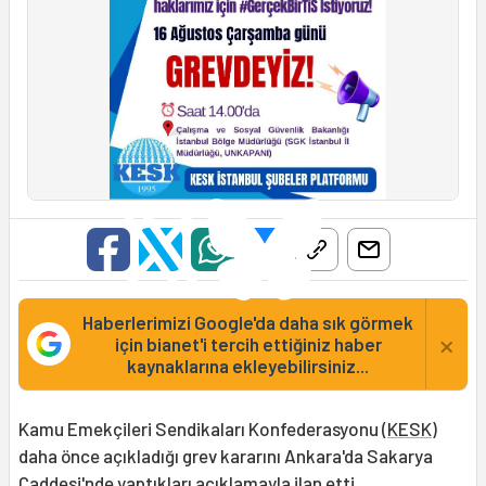
Haberlerimizi Google'da daha sık görmek
×
için bianet'i tercih ettiğiniz haber
kaynaklarına ekleyebilirsiniz...
Kamu Emekçileri Sendikaları Konfederasyonu (
KESK
)
daha önce açıkladığı grev kararını Ankara'da Sakarya
Caddesi'nde yaptıkları açıklamayla ilan etti.