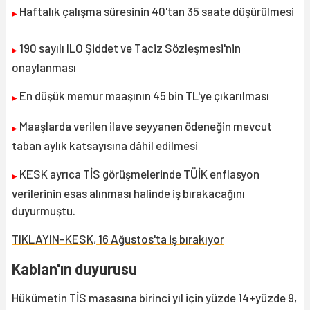
Haftalık çalışma süresinin 40'tan 35 saate düşürülmesi
▶
190 sayılı ILO Şiddet ve Taciz Sözleşmesi'nin
▶
onaylanması
En düşük memur maaşının 45 bin TL'ye çıkarılması
▶
Maaşlarda verilen ilave seyyanen ödeneğin mevcut
▶
taban aylık katsayısına dâhil edilmesi
KESK ayrıca TİS görüşmelerinde TÜİK enflasyon
▶
verilerinin esas alınması halinde iş bırakacağını
duyurmuştu.
TIKLAYIN-KESK, 16 Ağustos'ta iş bırakıyor
Kablan'ın duyurusu
Hükümetin TİS masasına birinci yıl için yüzde 14+yüzde 9,