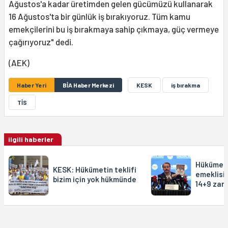
Ağustos'a kadar üretimden gelen gücümüzü kullanarak
16 Ağustos'ta bir günlük iş bırakıyoruz. Tüm kamu
emekçilerini bu iş bırakmaya sahip çıkmaya, güç vermeye
çağırıyoruz" dedi.
(AEK)
Haber Yeri
BİA Haber Merkezi
KESK
iş bırakma
TİS
ilgili haberler
Hükümet
KESK: Hükümetin teklifi
emeklisin
bizim için yok hükmünde
14+9 zam 