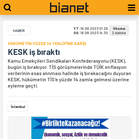
YT:
16.08.2023 01:26
Okuma
HABER
SG:
16.08.2023 14:30
2 dakika
HÜKÜMETİN YÜZDE 14 TEKLİFİNE KARŞI
KESK iş bıraktı
Kamu Emekçileri Sendikaları Konfederasyonu (KESK),
bugün iş bırakıyor. TİS görüşmelerinde TÜİK enflasyon
verilerinin esas alınması halinde iş bırakacağını duyuran
KESK, hükümetin TİS'e yüzde 14 zamla gelmesi üzerine
eyleme geçti.
İstanbul