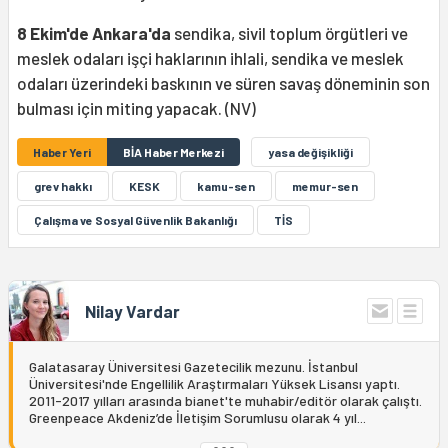
8 Ekim'de Ankara'da
sendika, sivil toplum örgütleri ve
meslek odaları işçi haklarının ihlali, sendika ve meslek
odaları üzerindeki baskının ve süren savaş döneminin son
bulması için miting yapacak. (NV)
Haber Yeri
BİA Haber Merkezi
yasa değişikliği
grev hakkı
KESK
kamu-sen
memur-sen
Çalışma ve Sosyal Güvenlik Bakanlığı
TİS
Nilay Vardar
Galatasaray Üniversitesi Gazetecilik mezunu. İstanbul
Üniversitesi'nde Engellilik Araştırmaları Yüksek Lisansı yaptı.
2011-2017 yılları arasında bianet'te muhabir/editör olarak çalıştı.
Greenpeace Akdeniz’de İletişim Sorumlusu olarak 4 yıl...