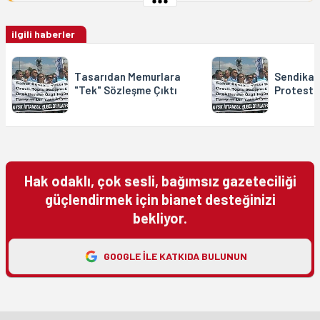
ilgili haberler
Tasarıdan Memurlara
Sendika 
"Tek" Sözleşme Çıktı
Protesto 
Hak odaklı, çok sesli, bağımsız gazeteciliği
güçlendirmek için bianet desteğinizi
bekliyor.
GOOGLE ILE KATKIDA BULUNUN