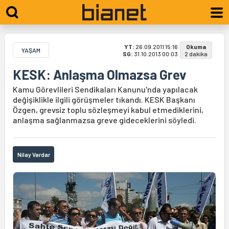
YT:
26.09.2011 15:16
Okuma
YAŞAM
SG:
31.10.2013 00:03
2 dakika
KESK: Anlaşma Olmazsa Grev
Kamu Görevlileri Sendikaları Kanunu'nda yapılacak
değişiklikle ilgili görüşmeler tıkandı. KESK Başkanı
Özgen, grevsiz toplu sözleşmeyi kabul etmediklerini,
anlaşma sağlanmazsa greve gideceklerini söyledi.
Nilay Vardar