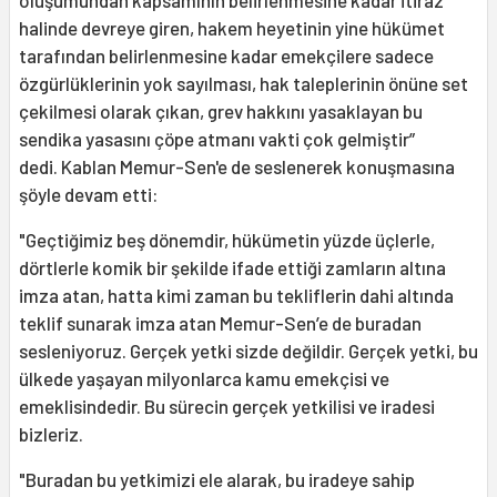
oluşumundan kapsamının belirlenmesine kadar itiraz
halinde devreye giren, hakem heyetinin yine hükümet
tarafından belirlenmesine kadar emekçilere sadece
özgürlüklerinin yok sayılması, hak taleplerinin önüne set
çekilmesi olarak çıkan, grev hakkını yasaklayan bu
sendika yasasını çöpe atmanı vakti çok gelmiştir”
dedi. Kablan Memur-Sen'e de seslenerek konuşmasına
şöyle devam etti:
"Geçtiğimiz beş dönemdir, hükümetin yüzde üçlerle,
dörtlerle komik bir şekilde ifade ettiği zamların altına
imza atan, hatta kimi zaman bu tekliflerin dahi altında
teklif sunarak imza atan Memur-Sen’e de buradan
sesleniyoruz. Gerçek yetki sizde değildir. Gerçek yetki, bu
ülkede yaşayan milyonlarca kamu emekçisi ve
emeklisindedir. Bu sürecin gerçek yetkilisi ve iradesi
bizleriz.
"Buradan bu yetkimizi ele alarak, bu iradeye sahip