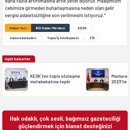
daha fazla artırılmasına artık yeter diyoruz. Maaşımızın
cebimize girmeden buharlaşmasına neden olan gelir
vergisi adaletsizliğine son verilmesini istiyoruz."
Haber Yeri
BİA Haber Merkezi
KESK
kamu emekçileri
Toplu İş Sözleşmesi
TİS
ilgili haberler
KESK’ten toplu sözleşme
Memura 2
mutabakatına tepki
2023'te 
Hak odaklı, çok sesli, bağımsız gazeteciliği
güçlendirmek için bianet desteğinizi