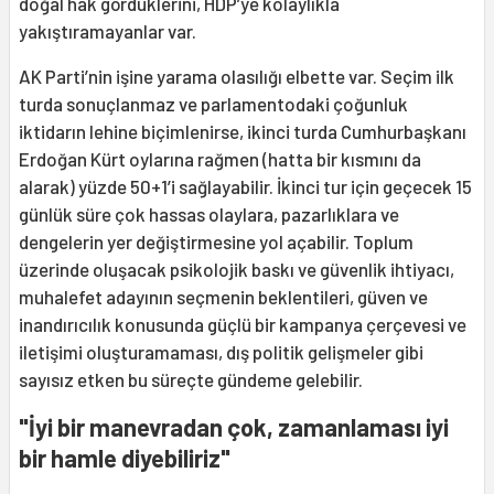
doğal hak gördüklerini, HDP’ye kolaylıkla
yakıştıramayanlar var.
AK Parti’nin işine yarama olasılığı elbette var. Seçim ilk
turda sonuçlanmaz ve parlamentodaki çoğunluk
iktidarın lehine biçimlenirse, ikinci turda Cumhurbaşkanı
Erdoğan Kürt oylarına rağmen (hatta bir kısmını da
alarak) yüzde 50+1’i sağlayabilir. İkinci tur için geçecek 15
günlük süre çok hassas olaylara, pazarlıklara ve
dengelerin yer değiştirmesine yol açabilir. Toplum
üzerinde oluşacak psikolojik baskı ve güvenlik ihtiyacı,
muhalefet adayının seçmenin beklentileri, güven ve
inandırıcılık konusunda güçlü bir kampanya çerçevesi ve
iletişimi oluşturamaması, dış politik gelişmeler gibi
sayısız etken bu süreçte gündeme gelebilir.
"İyi bir manevradan çok, zamanlaması iyi
bir hamle diyebiliriz"