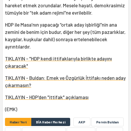
hareket etmek zorundalar. Mesele hayati, demokrasimiz
tümüyle bir “tek adam rejimi”ne evrilebilir.
HDP ile Masa’nın yapacağı “ortak aday işbirliği”nin ana
zemini de benim için budur, diğer her şey (tüm pazarlıklar,
kaygılar, kuşkular dahil) sonraya ertelenebilecek
ayrıntılardır.
TIKLAYIN - "HDP kendi ittifaklarıyla birlikte adayını
çıkaracak"
TIKLAYIN - Buldan: Emek ve Özgürlük İttifakı neden aday
çıkarmasın?
TIKLAYIN - HDP'den "ittifak" açıklaması
(EMK)
Haber Yeri
BİA Haber Merkezi
AKP
Pervin Buldan