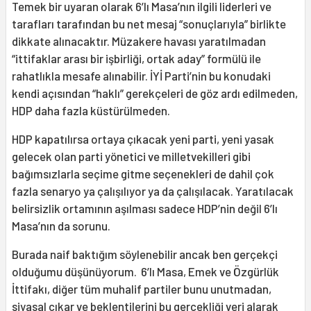
Temek bir uyaran olarak 6’lı Masa’nın ilgili liderleri ve
tarafları tarafından bu net mesaj “sonuçlarıyla” birlikte
dikkate alınacaktır. Müzakere havası yaratılmadan
“ittifaklar arası bir işbirliği, ortak aday” formülü ile
rahatlıkla mesafe alınabilir. İYİ Parti’nin bu konudaki
kendi açısından “haklı” gerekçeleri de göz ardı edilmeden,
HDP daha fazla küstürülmeden.
HDP kapatılırsa ortaya çıkacak yeni parti, yeni yasak
gelecek olan parti yönetici ve milletvekilleri gibi
bağımsızlarla seçime gitme seçenekleri de dahil çok
fazla senaryo ya çalışılıyor ya da çalışılacak. Yaratılacak
belirsizlik ortamının aşılması sadece HDP’nin değil 6’lı
Masa’nın da sorunu.
Burada naif baktığım söylenebilir ancak ben gerçekçi
olduğumu düşünüyorum. 6’lı Masa, Emek ve Özgürlük
İttifakı, diğer tüm muhalif partiler bunu unutmadan,
siyasal çıkar ve beklentilerini bu gerçekliği veri alarak