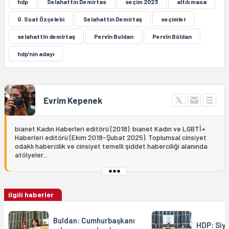
hdp
Selahattin Demirtas
seçim 2023
altılı masa
O. Suat Özçelebi
Selahattin Demirtaş
seçimler
selahattîn demîrtaş
Pervîn Buldan
Pervîn Bûldan
hdp'nin adayı
Evrim Kepenek
bianet Kadın Haberleri editörü (2018). bianet Kadın ve LGBTİ+
Haberleri editörü (Ekim 2018-Şubat 2025). Toplumsal cinsiyet
odaklı habercilik ve cinsiyet temelli şiddet haberciliği alanında
atölyeler...
ilgili haberler
Buldan: Cumhurbaşkanı
HDP: Siy