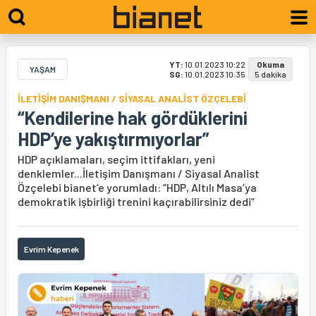
YT:
10.01.2023 10:22
Okuma
YAŞAM
SG:
10.01.2023 10:35
5 dakika
İLETİŞİM DANIŞMANI / SİYASAL ANALİST ÖZÇELEBİ
“Kendilerine hak gördüklerini
HDP’ye yakıştırmıyorlar”
HDP açıklamaları, seçim ittifakları, yeni
denklemler...İletişim Danışmanı / Siyasal Analist
Özçelebi bianet’e yorumladı: “HDP, Altılı Masa’ya
demokratik işbirliği trenini kaçırabilirsiniz dedi”
Evrim Kepenek