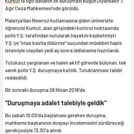
Kurkut
’la ilgili davanın ilk duruşması bugün Diyarbakır 7.
Ağır Ceza Mahkemesi’nde görüldü.
Malatya’dan Newroz kutlamasına giden üniversite
öğrencisi Kurkut, alan girişindeki kontrol noktasında
polis Y.Ş. tarafından vurularak hayatını kaybetmişti.
Y.Ş.’ye “olası kastla öldürme” suçundan müebbet hapis
istemiyle olaydan yedi ay sonra iddianeme hazırlandı.
Tutuksuz yargılanan ve halen aktif görevde bulunan, tek
sanık polis Y.Ş. duruşmaya katıldı. Tutuklanması talebi
reddedildi.
Bir sonraki duruşma 26 Nisan 2018’de.
“Duruşmaya adalet talebiyle geldik”
Bu sabah 10.00’da başlaması gereken duruşma,
mahkeme başkanının dosyayı incelemesini sürdüreceği
gerekçesiyle 13.30’a alındı.