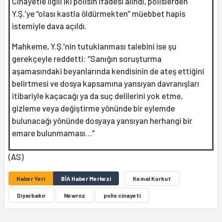
Cinayetle ilgili iki polisin ifadesi alındı, polislerden
Y.Ş.’ye “olası kastla öldürmekten” müebbet hapis
istemiyle dava açıldı.
Mahkeme, Y.Ş.’nin tutuklanması talebini ise şu
gerekçeyle reddetti: “Sanığın soruşturma
aşamasındaki beyanlarında kendisinin de ateş ettiğini
belirtmesi ve dosya kapsamına yansıyan davranışları
itibariyle kaçacağı ya da suç delilerini yok etme,
gizleme veya değiştirme yönünde bir eylemde
bulunacağı yönünde dosyaya yansıyan herhangi bir
emare bulunmaması…”
(AS)
Haber Yeri
BİA Haber Merkezi
Kemal Kurkut
Diyarbakır
Newroz
polis cinayeti