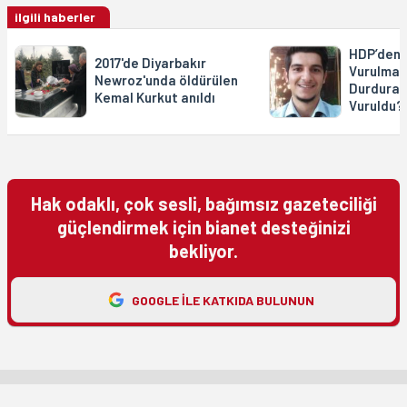
ilgili haberler
HDP’den Y
2017'de Diyarbakır
Vurulmad
Newroz'unda öldürülen
Durdurab
Kemal Kurkut anıldı
Vuruldu?
Hak odaklı, çok sesli, bağımsız gazeteciliği
güçlendirmek için bianet desteğinizi
bekliyor.
GOOGLE ILE KATKIDA BULUNUN