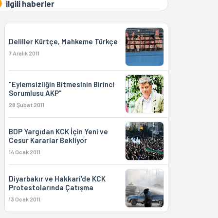
ilgili haberler
Deliller Kürtçe, Mahkeme Türkçe
7 Aralık 2011
"Eylemsizliğin Bitmesinin Birinci
Sorumlusu AKP"
28 Şubat 2011
BDP Yargıdan KCK İçin Yeni ve
Cesur Kararlar Bekliyor
14 Ocak 2011
Diyarbakır ve Hakkari'de KCK
Protestolarında Çatışma
13 Ocak 2011