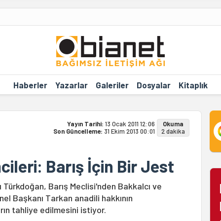
Haberler
Yazarlar
Galeriler
Dosyalar
Kitaplık
Yayın Tarihi:
13 Ocak 2011 12:06
Okuma
Son Güncelleme:
31 Ekim 2013 00:01
2 dakika
leri: Barış İçin Bir Jest
ı Türkdoğan, Barış Meclisi'nden Bakkalcı ve
enel Başkanı Tarkan anadili hakkının
n tahliye edilmesini istiyor.