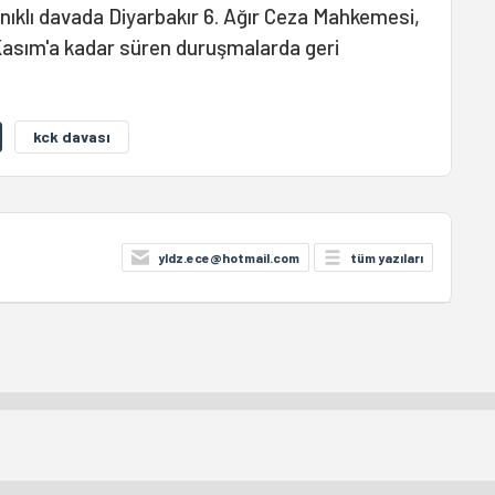
anıklı davada Diyarbakır 6. Ağır Ceza Mahkemesi,
Kasım'a kadar süren duruşmalarda geri
kck davası
yldz.ece@hotmail.com
tüm yazıları