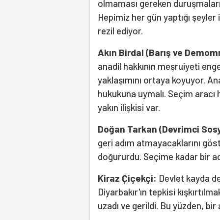
olmaması gereken duruşmaları i
Hepimiz her gün yaptığı şeyler 
rezil ediyor.
Akın
Birdal (
Barış ve Demomras
anadil hakkının meşruiyeti eng
yaklaşımını ortaya koyuyor. Ana
hukukuna uymalı. Seçim aracı ha
yakın ilişkisi var.
Doğan Tarkan (Devrimci Sosya
geri adım atmayacaklarını göster
doğururdu. Seçime kadar bir a
Kiraz Çiçekçi
:
Devlet kayda de
Diyarbakır'ın tepkisi kışkırtılm
uzadı ve gerildi. Bu yüzden, bi