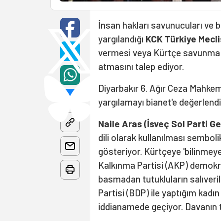
İnsan hakları savunucuları ve ba
yargılandığı
KCK Türkiye Mecli
vermesi veya Kürtçe savunma t
atmasını talep ediyor.
Diyarbakır 6. Ağır Ceza Mahke
yargılamayı bianet'e değerlendi
Naile Aras (İsveç Sol Parti 
dili olarak kullanılması sembol
gösteriyor. Kürtçeye 'bilinmeye
Kalkınma Partisi (AKP) demokr
basmadan tutukluların salıve
Partisi (BDP) ile yaptığım kadı
iddianamede geçiyor. Davanın t