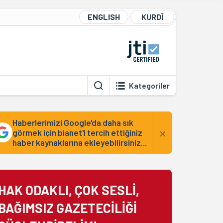
ENGLISH
KURDÎ
Kategoriler
Haberlerimizi Google'da daha sık
×
görmek için bianet'i tercih ettiğiniz
haber kaynaklarına ekleyebilirsiniz...
HAK ODAKLI, ÇOK SESLİ,
BAĞIMSIZ GAZETECİLİĞİ