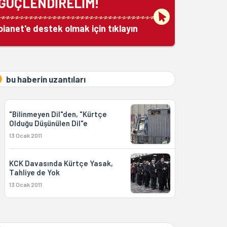
GÜÇLENDİRELİM!
bianet'e destek olmak için tıklayın
bu haberin uzantıları
"Bilinmeyen Dil"den, "Kürtçe
Olduğu Düşünülen Dil"e
13 Ocak 2011
KCK Davasında Kürtçe Yasak,
Tahliye de Yok
13 Ocak 2011