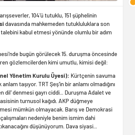
rışseverler, 104'ü tutuklu, 151 şüphelinin
si
davasında mahkemeden tutukluluklara son
alebini kabul etmesi yönünde olumlu bir adım
mesi'nde bugün görülecek 15. duruşma öncesinde
ren gözlemcilerden kimi umutlu, kimisi değil:
Genel Yönetim Kurulu Üyesi):
Kürtçenin savuma
ik anlam taşıyor. TRT Şeş'in bir anlamı olmadığını
n dil' denmesi gayrı ciddi... Duruşma Adalet ve
asisinin turnusol kağıdı. AKP düğmeye
rilmesi mümkün olmayacak. Barış ve Demokrasi
n çalışmaları nedeniyle benim ismim dahi
ıkanacağını düşünüyorum. Dava siyasi...