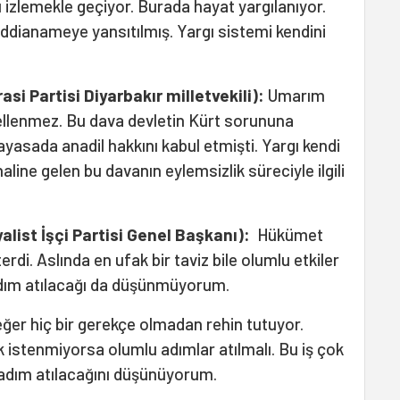
zlemekle geçiyor. Burada hayat yargılanıyor.
iddianameye yansıtılmış. Yargı sistemi kendini
i Partisi Diyarbakır milletvekili)
:
Umarım
ellenmez. Bu dava devletin Kürt sorununa
yasada anadil hakkını kabul etmişti. Yargı kendi
line gelen bu davanın eylemsizlik süreciyle ilgili
list İşçi Partisi Genel Başkanı)
:
Hükümet
di. Aslında en ufak bir taviz bile olumlu etkiler
dım atılacağı da düşünmüyorum.
ğer hiç bir gerekçe olmadan rehin tutuyor.
ak istenmiyorsa olumlu adımlar atılmalı. Bu iş çok
r adım atılacağını düşünüyorum.