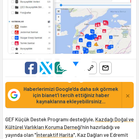
Haberlerimizi Google'da daha sık görmek
×
için bianet'i tercih ettiğiniz haber
kaynaklarına ekleyebilirsiniz...
GEF Küçük Destek Programı desteğiyle,
Kazdağı Doğal ve
Kültürel Varlıkları Koruma Derneği
'nin hazırladığı ve
yayında olan "
İnteraktif Harita
", Kaz Dağları ve Edremit