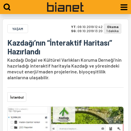
YT:
09.10.2019 12:42
Okuma
YAŞAM
SG:
09.10.2019 13:20
1 dakika
Kazdağı’nın “İnteraktif Haritası”
Hazırlandı
Kazdağı Doğal ve Kültürel Varlıkları Koruma Derneği'nin
hazırladığı interaktif haritayla Kazdağı ve yöresindeki
mevcut enerji/maden projelerine, biyoçeşitlilik
alanlarına ulaşabilir.
İstanbul