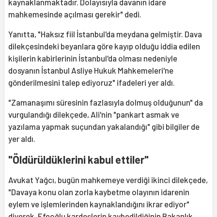
kaynaklanmaktadır. Dolayısıyla davanın idare
mahkemesinde açılması gerekir" dedi.
Yanıtta, "Haksız fiil İstanbul'da meydana gelmiştir. Dava
dilekçesindeki beyanlara göre kayıp olduğu iddia edilen
kişilerin kabirlerinin İstanbul'da olması nedeniyle
dosyanın İstanbul Asliye Hukuk Mahkemeleri'ne
gönderilmesini talep ediyoruz" ifadeleri yer aldı.
"Zamanaşımı süresinin fazlasıyla dolmuş olduğunun" da
vurgulandığı dilekçede, Ali'nin "pankart asmak ve
yazılama yapmak suçundan yakalandığı" gibi bilgiler de
yer aldı.
"Öldürüldüklerini kabul ettiler"
Avukat Yağcı, bugün mahkemeye verdiği ikinci dilekçede,
"Davaya konu olan zorla kaybetme olayının idarenin
eylem ve işlemlerinden kaynaklandığını ikrar ediyor"
diyerek, Efeoğlu kardeşlerin kaybedildiğinin Bakanlık