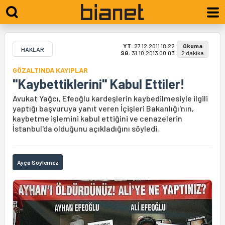
YT:
27.12.2011 18:22
Okuma
HAKLAR
SG:
31.10.2013 00:03
2 dakika
GÖZALTINDA KAYIPLAR
"Kaybettiklerini" Kabul Ettiler!
Avukat Yağcı, Efeoğlu kardeşlerin kaybedilmesiyle ilgili
yaptığı başvuruya yanıt veren İçişleri Bakanlığı'nın,
kaybetme işlemini kabul ettiğini ve cenazelerin
İstanbul'da olduğunu açıkladığını söyledi.
Ayça Söylemez