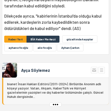
tarafından kabul edildiğini söyledi.
Dilekçede ayrıca, "kabirlerinin İstanbul'da olduğu kabul
edilerek, kardeşlerin zorla kaybedildikten sonra
öldürüldükleri de kabul ediliyor" dendi. (AS)
Haber Yeri
BİA Haber Merkezi
gözaltında kayıplar
ayhan efeoğlu
ali efeoğlu
Ayhan Çarkın
Ayça Söylemez
bianet İnsan Hakları Editörü (2011-2024). BirGün’de Anonim adlı
köşeyi yazıyor. Vatan, Akşam, HaberTürk ve Hürriyet
gazetelerinin yazıişleri ve dış haberler bölümünde çalıştı. Güncel
Hukuk dergisinde...