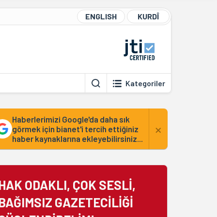
ENGLISH
KURDÎ
Kategoriler
Haberlerimizi Google'da daha sık
×
görmek için bianet'i tercih ettiğiniz
haber kaynaklarına ekleyebilirsiniz...
HAK ODAKLI, ÇOK SESLİ,
BAĞIMSIZ GAZETECİLİĞİ