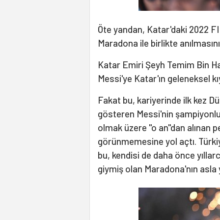
Öte yandan, Katar'daki 2022 FI
Maradona ile birlikte anılmasını
Katar Emiri Şeyh Temim Bin Ha
Messi'ye Katar'ın geleneksel kıy
Fakat bu, kariyerinde ilk kez D
gösteren Messi'nin şampiyonluk 
olmak üzere "o an"dan alınan 
görünmemesine yol açtı. Türkiy
bu, kendisi de daha önce yıllar
giymiş olan Maradona'nın asla 