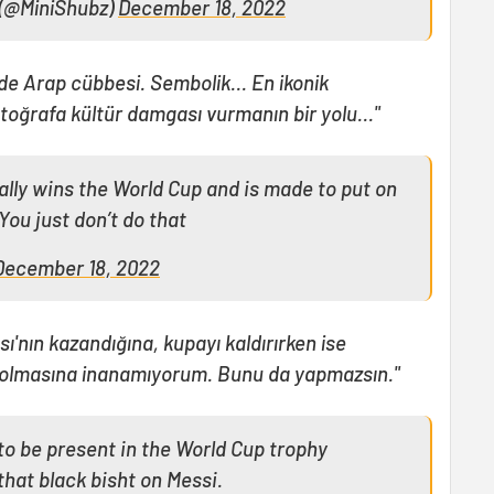
s (@MiniShubz)
December 18, 2022
nde Arap cübbesi. Sembolik... En ikonik
otoğrafa kültür damgası vurmanın bir yolu..."
ally wins the World Cup and is made to put on
 You just don’t do that
December 18, 2022
'nın kazandığına, kupayı kaldırırken ise
miş olmasına inanamıyorum. Bunu da yapmazsın."
to be present in the World Cup trophy
that black bisht on Messi.