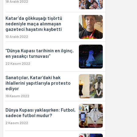
18 Aralık 2022
Katar’da gökkuşağı tişörtü
nedeniyle maça alınmayan
gazeteci hayatını kaybetti
10 Aralık 2022
“Dünya Kupası tarihinin en ilginç,
en yasakçı turnuvası”
22 Kasım 2022
Sanatçılar, Katar'daki hak
ihlallerini yapıtlarıyla protesto
ediyor
19 Kasım 2022
Dünya Kupası yaklaşırken: Futbol,
sadece futbol mudur?
2 Kasım 2022