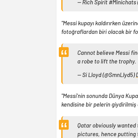
— Rich Spirit #Minichat
"Messi kupayı kaldırırken üzeri
fotoğraflardan biri olacak bir f
Cannot believe Messi fin
a robe to lift the trophy.
— Si Lloyd (@SmnLlyd5)
"Messi'nin sonunda Dünya Kupası
kendisine bir pelerin giydiril
Qatar obviously wanted 
pictures, hence putting 