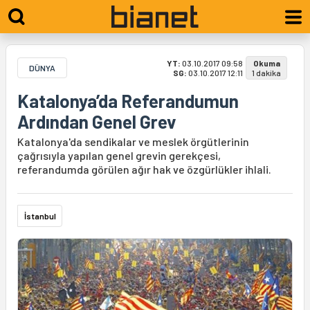
YT:
03.10.2017 09:58
Okuma
DÜNYA
SG:
03.10.2017 12:11
1 dakika
Katalonya’da Referandumun
Ardından Genel Grev
Katalonya'da sendikalar ve meslek örgütlerinin
çağrısıyla yapılan genel grevin gerekçesi,
referandumda görülen ağır hak ve özgürlükler ihlali.
İstanbul