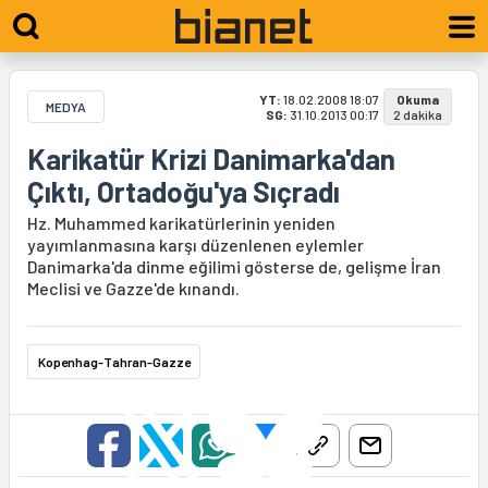
YT:
18.02.2008 18:07
Okuma
MEDYA
SG:
31.10.2013 00:17
2 dakika
Karikatür Krizi Danimarka'dan
Çıktı, Ortadoğu'ya Sıçradı
Hz. Muhammed karikatürlerinin yeniden
yayımlanmasına karşı düzenlenen eylemler
Danimarka'da dinme eğilimi gösterse de, gelişme İran
Meclisi ve Gazze'de kınandı.
Kopenhag-Tahran-Gazze