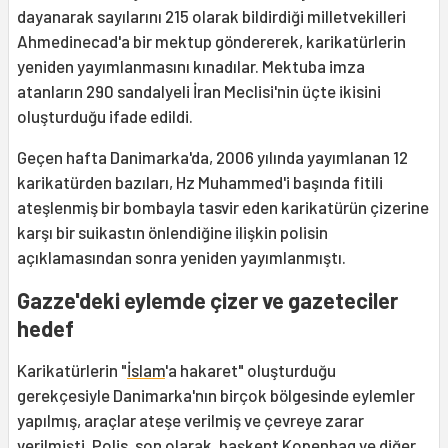
dayanarak sayılarını 215 olarak bildirdiği milletvekilleri
Ahmedinecad'a bir mektup göndererek, karikatürlerin
yeniden yayımlanmasını kınadılar. Mektuba imza
atanların 290 sandalyeli İran Meclisi'nin üçte ikisini
oluşturduğu ifade edildi.
Geçen hafta Danimarka'da, 2006 yılında yayımlanan 12
karikatürden bazıları, Hz Muhammed'i başında fitili
ateşlenmiş bir bombayla tasvir eden karikatürün çizerine
karşı bir suikastın önlendiğine ilişkin polisin
açıklamasından sonra yeniden yayımlanmıştı.
Gazze'deki eylemde çizer ve gazeteciler
hedef
Karikatürlerin "
İslam
'a hakaret" oluşturduğu
gerekçesiyle Danimarka'nın birçok bölgesinde eylemler
yapılmış, araçlar ateşe verilmiş ve çevreye zarar
verilmişti. Polis, son olarak, başkent Kopenhag ve diğer