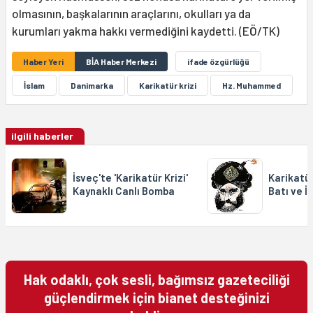
olmasının, başkalarının araçlarını, okulları ya da
kurumları yakma hakkı vermediğini kaydetti. (EÖ/TK)
Haber Yeri
BİA Haber Merkezi
ifade özgürlüğü
İslam
Danimarka
Karikatür krizi
Hz. Muhammed
ilgili haberler
İsveç'te 'Karikatür Krizi'
Karikatür
Kaynaklı Canlı Bomba
Batı ve İ
Hak odaklı, çok sesli, bağımsız gazeteciliği
güçlendirmek için bianet desteğinizi