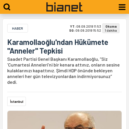
YT:
08.09.2019 11:53
Okuma
HABER
SG:
09.09.2019 15:52
1 dakika
Karamollaoğlu'ndan Hükümete
"Anneler" Tepkisi
Saadet Partisi Genel Başkanı Karamollaoğlu, “Siz
‘Cumartesi Anneleri’ni bir kenara attınız, onların sesine
kulaklarınızı kapattınız. Şimdi HDP önünde bekleyen
anneleri her gün televizyonlardan indirmiyorsunuz”
dedi.
İstanbul