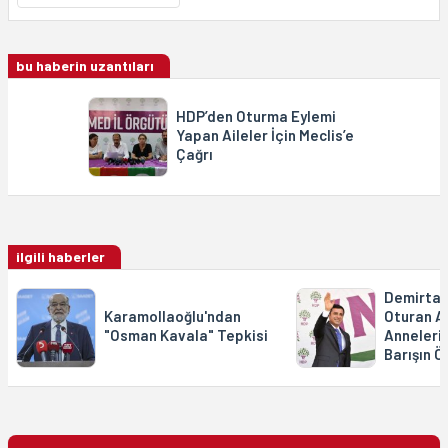
bu haberin uzantıları
HDP’den Oturma Eylemi
Yapan Aileler İçin Meclis’e
Çağrı
ilgili haberler
Demirtaş
Karamollaoğlu'ndan
Oturan A
"Osman Kavala" Tepkisi
Anneleri
Barışın 