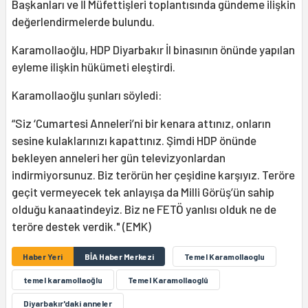
Başkanları ve İl Müfettişleri toplantısında gündeme ilişkin
değerlendirmelerde bulundu.
Karamollaoğlu, HDP Diyarbakır İl binasının önünde yapılan
eyleme ilişkin hükümeti eleştirdi.
Karamollaoğlu şunları söyledi:
“Siz ‘Cumartesi Anneleri’ni bir kenara attınız, onların
sesine kulaklarınızı kapattınız. Şimdi HDP önünde
bekleyen anneleri her gün televizyonlardan
indirmiyorsunuz. Biz terörün her çeşidine karşıyız. Teröre
geçit vermeyecek tek anlayışa da Milli Görüş’ün sahip
olduğu kanaatindeyiz. Biz ne FETÖ yanlısı olduk ne de
teröre destek verdik." (EMK)
Haber Yeri
BİA Haber Merkezi
Temel Karamollaoglu
temel karamollaoğlu
Temel Karamollaoglû
Diyarbakır'daki anneler