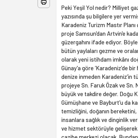
Peki Yeşil Yol nedir? Milliyet g
yazısında şu bilgilere yer verm
Karadeniz Turizm Mastır Planı ç
proje Samsun'dan Artvin'e kadar
güzergahını ifade ediyor. Böyle
bütün yaylaları gezme ve orala
olarak yeni istihdam imkânı do
Günay'a göre ‘Karadeniz’de bir
denize inmeden Karadeniz’in tü
projeye Sn. Faruk Özak ve Sn. N
büyük ve takdire değer. Doğu K
Gümüşhane ve Bayburt'u da ka
temizliğini, doğanın bereketini,
insanlara sağlık ve dinginlik ve
ve hizmet sektörüyle gelişerek
cazibe merkezi olacak. Bundan