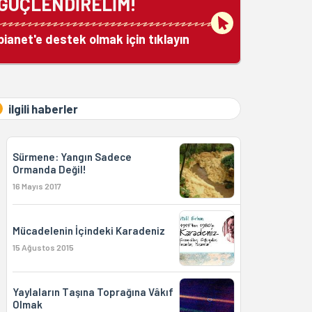
GÜÇLENDİRELİM!
bianet'e destek olmak için tıklayın
ilgili haberler
Sürmene: Yangın Sadece
Ormanda Değil!
16 Mayıs 2017
Mücadelenin İçindeki Karadeniz
15 Ağustos 2015
Yaylaların Taşına Toprağına Vâkıf
Olmak