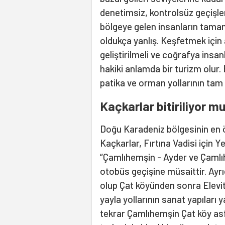
denetimsiz, kontrolsüz geçişle
bölgeye gelen insanların tama
oldukça yanlış. Keşfetmek için 
geliştirilmeli ve coğrafya insa
hakiki anlamda bir turizm olur. 
patika ve orman yollarının tam 
Kaçkarlar bitiriliyor m
Doğu Karadeniz bölgesinin en ö
Kaçkarlar, Fırtına Vadisi için Y
“Çamlıhemşin - Ayder ve Çamlıh
otobüs geçişine müsaittir. Ayrı
olup Çat köyünden sonra Elevi
yayla yollarının sanat yapıları ya
tekrar Çamlıhemşin Çat köy asfa