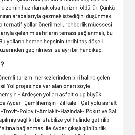
re zemin hazırlamak olsa turizmi öldürür. Çünkü
mının arabalarıyla gezmek istediğini düşünmek
alternatif yollar önerilmeli, rehberlik müessesi
nlarıyla gelen misafirlerin teması sağlanmalı, bu
Bu yolların hemen hepsinin tarihi taş döşeli
üzerinden geçirilmesi ise ayrı bir handikap.
u?
nemli turizm merkezlerinden biri haline gelen
eşil Yol projesinde yer alan öneri şöyle:
emşin - Ardeşen yolları asfalt olup büyük
ca Ayder- Çamlıhemşin -Zil kale - Çat yolu asfalt
t-Trovit-Polovit-Amlakit-Hazindak- Pokut ve Sal
pılmış sağlıklı bir stabilize yol halinde getirilip
ltına bağlanması ile Ayder çıkışlı günübirlik