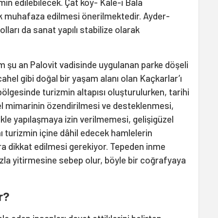
emin edilebilecek. Çat köy- Kale-i Bala
rak muhafaza edilmesi önerilmektedir. Ayder-
ları da sanat yapılı stabilize olarak
ım şu an Palovit vadisinde uygulanan parke döşeli
cahel gibi doğal bir yaşam alanı olan Kaçkarlar’ı
ölgesinde turizmin altapısı oluşturulurken, tarihi
 mimarinin özendirilmesi ve desteklenmesi,
kle yapılaşmaya izin verilmemesi, gelişigüzel
ı turizmin içine dâhil edecek hamlelerin
ara dikkat edilmesi gerekiyor. Tepeden inme
hızla yitirmesine sebep olur, böyle bir coğrafyaya
r?