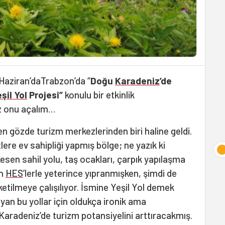
 Haziran’daTrabzon’da “
Doğu
Karadeniz
’de
şil Yol
Projesi”
konulu bir etkinlik
raz onu açalım…
en gözde turizm merkezlerinden biri haline geldi.
tlere ev sahipliği yapmış bölge; ne yazık ki
kesen sahil yolu, taş ocakları, çarpık yapılaşma
an
HES
’lerle yeterince yıpranmışken, şimdi de
üketilmeye çalışılıyor. İsmine Yeşil Yol demek
ayan bu yollar için oldukça ironik ama
Karadeniz’de turizm potansiyelini arttıracakmış.