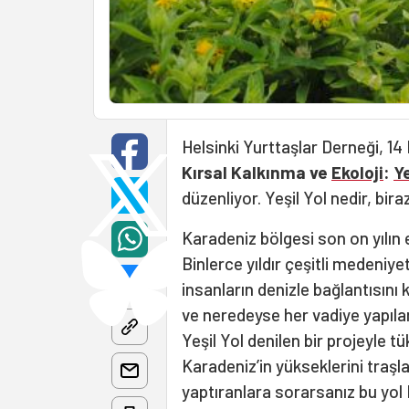
Helsinki Yurttaşlar Derneği, 14
Kırsal Kalkınma ve
Ekoloji
:
Ye
düzenliyor. Yeşil Yol nedir, bi
Karadeniz bölgesi son on yılın 
Binlerce yıldır çeşitli medeniye
insanların denizle bağlantısını 
ve neredeyse her vadiye yapıl
Yeşil Yol denilen bir projeyle t
Karadeniz’in yükseklerini traşl
yaptıranlara sorarsanız bu yol 