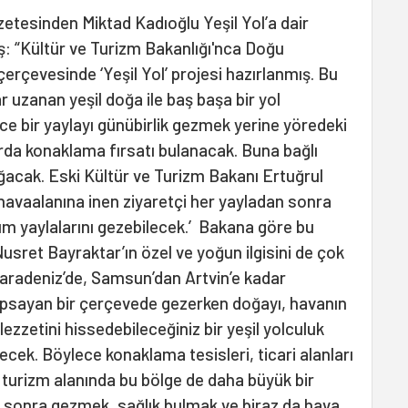
azetesinden Miktad Kadıoğlu Yeşil Yol’a dair
iş: “Kültür ve Turizm Bakanlığı'nca Doğu
erçevesinde ‘Yeşil Yol’ projesi hazırlanmış. Bu
 uzanan yeşil doğa ile baş başa bir yol
ce bir yaylayı günübirlik gezmek yerine yöredeki
rda konaklama fırsatı bulanacak. Buna bağlı
ğacak. Eski Kültür ve Turizm Bakanı Ertuğrul
 havaalanına inen ziyaretçi her yayladan sonra
m yaylalarını gezebilecek.’ Bakana göre bu
usret Bayraktar’ın özel ve yoğun ilgisini de çok
aradeniz’de, Samsun’dan Artvin’e kadar
psayan bir çerçevede gezerken doğayı, havanın
 lezzetini hissedebileceğiniz bir yeşil yolculuk
recek. Böylece konaklama tesisleri, ticari alanları
 turizm alanında bu bölge de daha büyük bir
 sonra gezmek, sağlık bulmak ve biraz da hava