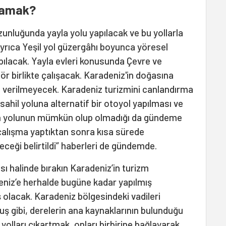
ğlamak?
zunluğunda yayla yolu yapılacak ve bu yollarla
Ayrıca Yeşil yol güzergâhı boyunca yöresel
pılacak. Yayla evleri konusunda Çevre ve
ktör birlikte çalışacak. Karadeniz'in doğasına
n verilmeyecek. Karadeniz turizmini canlandırma
ahil yoluna alternatif bir otoyol yapılması ve
n yolunun mümkün olup olmadığı da gündeme
a çalışma yaptıktan sonra kısa sürede
ceği belirtildi” haberleri de gündemde.
 halinde bırakın Karadeniz’in turizm
deniz’e herhalde bugüne kadar yapılmış
 olacak. Karadeniz bölgesindeki vadileri
 gibi, derelerin ana kaynaklarının bulunduğu
 yolları çıkartmak, onları birbirine bağlayarak