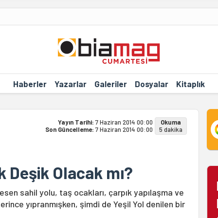
Haberler
Yazarlar
Galeriler
Dosyalar
Kitaplık
Yayın Tarihi:
7 Haziran 2014 00:00
Okuma
Son Güncelleme:
7 Haziran 2014 00:00
5 dakika
ik Deşik Olacak mı?
kesen sahil yolu, taş ocakları, çarpık yapılaşma ve
rince yıpranmışken, şimdi de Yeşil Yol denilen bir