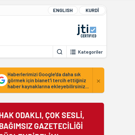
ENGLISH
KURDÎ
Kategoriler
Haberlerimizi Google'da daha sık
×
görmek için bianet'i tercih ettiğiniz
haber kaynaklarına ekleyebilirsiniz...
HAK ODAKLI, ÇOK SESLİ,
BAĞIMSIZ GAZETECİLİĞİ