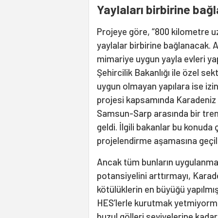
Yaylaları birbirine ba
Projeye göre, “800 kilometre u
yaylalar birbirine bağlanacak. 
mimariye uygun yayla evleri ya
Şehircilik Bakanlığı ile özel se
uygun olmayan yapılara ise izi
projesi kapsamında Karadeniz s
Samsun-Sarp arasında bir tre
geldi. İlgili bakanlar bu konud
projelendirme aşamasına geçile
Ancak tüm bunların uygulanması
potansiyelini arttırmayı, Kara
kötülüklerin en büyüğü yapılmış
HES’lerle kurutmak yetmiyormuş
buzul gölleri seviyelerine kadar