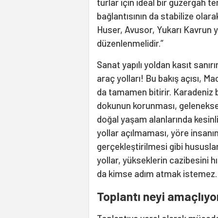
turlar için ideal bir güzergah t
bağlantısının da stabilize ola
Huser, Avusor, Yukarı Kavrun yol
düzenlenmelidir.”
Sanat yapılı yoldan kasıt sanır
araç yolları! Bu bakış açısı, Ma
da tamamen bitirir. Karadeniz b
dokunun korunması, geleneksel
doğal yaşam alanlarında kesinli
yollar açılmaması, yöre insanın
gerçekleştirilmesi gibi hususl
yollar, yükseklerin cazibesini 
da kimse adım atmak istemez.
Toplantı neyi amaçlıyo