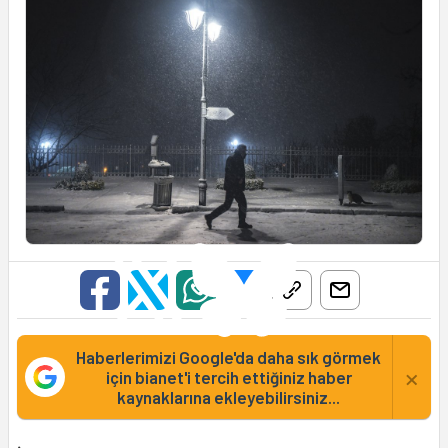
Haberlerimizi Google'da daha sık görmek
×
için bianet'i tercih ettiğiniz haber
kaynaklarına ekleyebilirsiniz...