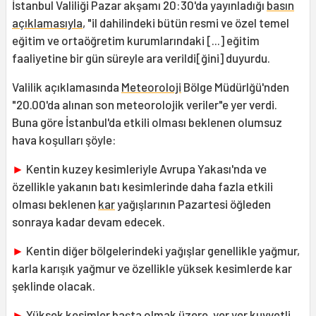
İstanbul Valiliği Pazar akşamı 20:30'da yayınladığı
basın
açıklamasıyla
, "il dahilindeki bütün resmi ve özel temel
eğitim ve ortaöğretim kurumlarındaki [...] eğitim
faaliyetine bir gün süreyle ara verildi[ğini] duyurdu.
Valilik açıklamasında
Meteoroloji
Bölge Müdürlğü'nden
"20.00'da alınan son meteorolojik veriler"e yer verdi.
Buna göre İstanbul'da etkili olması beklenen olumsuz
hava koşulları şöyle:
►
Kentin kuzey kesimleriyle Avrupa Yakası'nda ve
özellikle yakanın batı kesimlerinde daha fazla etkili
olması beklenen
kar
yağışlarının Pazartesi öğleden
sonraya kadar devam edecek.
►
Kentin diğer bölgelerindeki yağışlar genellikle yağmur,
karla karışık yağmur ve özellikle yüksek kesimlerde kar
şeklinde olacak.
►
Yüksek kesimler başta olmak üzere, yer yer kuvvetli