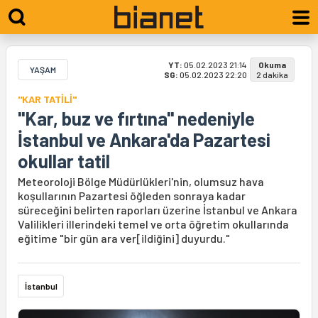
YT:
05.02.2023 21:14
Okuma
YAŞAM
SG:
05.02.2023 22:20
2 dakika
"KAR TATİLİ"
"Kar, buz ve fırtına" nedeniyle
İstanbul ve Ankara'da Pazartesi
okullar tatil
Meteoroloji Bölge Müdürlükleri'nin, olumsuz hava
koşullarının Pazartesi öğleden sonraya kadar
süreceğini belirten raporları üzerine İstanbul ve Ankara
Valilikleri illerindeki temel ve orta öğretim okullarında
eğitime "bir gün ara ver[ildiğini] duyurdu."
İstanbul