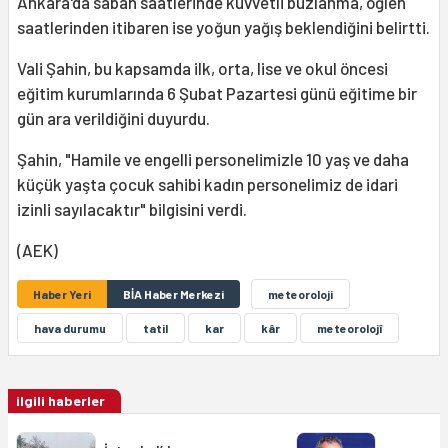
Ankara'da sabah saatlerinde kuvvetli buzlanma, öğlen
saatlerinden itibaren ise yoğun yağış beklendiğini belirtti.
Vali Şahin, bu kapsamda ilk, orta, lise ve okul öncesi
eğitim kurumlarında 6 Şubat Pazartesi günü eğitime bir
gün ara verildiğini duyurdu.
Şahin, "Hamile ve engelli personelimizle 10 yaş ve daha
küçük yaşta çocuk sahibi kadın personelimiz de idari
izinli sayılacaktır" bilgisini verdi.
(AEK)
Haber Yeri
BİA Haber Merkezi
meteoroloji
hava durumu
tatil
kar
kâr
meteorolojî
ilgili haberler