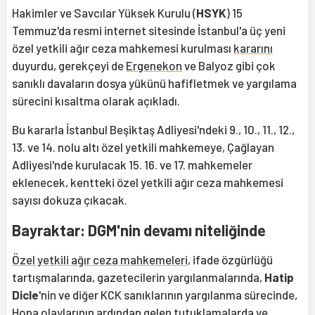
Hakimler ve Savcılar Yüksek Kurulu (
HSYK
) 15
Temmuz'da resmi internet sitesinde İstanbul'a üç yeni
özel yetkili ağır ceza mahkemesi kurulması
kararını
duyurdu, gerekçeyi de
Ergenekon
ve Balyoz gibi çok
sanıklı davaların dosya yükünü hafifletmek ve yargılama
sürecini kısaltma olarak açıkladı.
Bu kararla İstanbul Beşiktaş Adliyesi'ndeki 9., 10., 11., 12.,
13. ve 14. nolu altı özel yetkili mahkemeye, Çağlayan
Adliyesi'nde kurulacak 15. 16. ve 17. mahkemeler
eklenecek, kentteki özel yetkili ağır ceza mahkemesi
sayısı dokuza çıkacak.
Bayraktar: DGM'nin devamı niteliğinde
Özel yetkili ağır ceza mahkemeleri
, ifade özgürlüğü
tartışmalarında, gazetecilerin yargılanmalarında,
Hatip
Dicle
'nin ve diğer KCK sanıklarının yargılanma sürecinde,
Hopa olaylarının ardından gelen tutuklamalarda ve