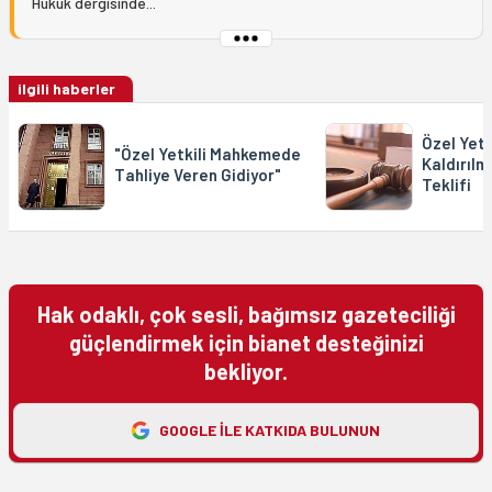
Hukuk dergisinde...
ilgili haberler
Özel Yetk
"Özel Yetkili Mahkemede
Kaldırılm
Tahliye Veren Gidiyor"
Teklifi
Hak odaklı, çok sesli, bağımsız gazeteciliği
güçlendirmek için bianet desteğinizi
bekliyor.
GOOGLE ILE KATKIDA BULUNUN