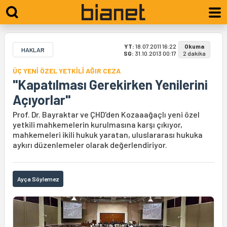
YT:
18.07.2011 16:22
Okuma
HAKLAR
SG:
31.10.2013 00:17
2 dakika
ÜÇ YENİ ÖZEL YETKİLİ AĞIR CEZA
"Kapatılması Gerekirken Yenilerini
Açıyorlar"
Prof. Dr. Bayraktar ve ÇHD'den Kozaaağaçlı yeni özel
yetkili mahkemelerin kurulmasına karşı çıkıyor,
mahkemeleri ikili hukuk yaratan, uluslararası hukuka
aykırı düzenlemeler olarak değerlendiriyor.
Ayça Söylemez