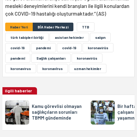
mesleki deneyimlerini kendi branşları ile ilgili konulardan
çok COVID-19 hastalığı oluşturmaktadır.” (AS)
Haber Yeri
BİA Haber Merkezi
TTB
türk tabipleri birliği
asistan hekimler
salgın
covid-19
pandemi
covîd-19
koronavirûs
pandemî
Sağlık çalışanları
koronavirüs
koronavirus
koronavîrus
uzman hekimler
ilgili haberler
Kamu görevlisi olmayan
Bir hafta
sağlıkçıların sorunları
çalışanı 
TBMM gündeminde
yaşamını 