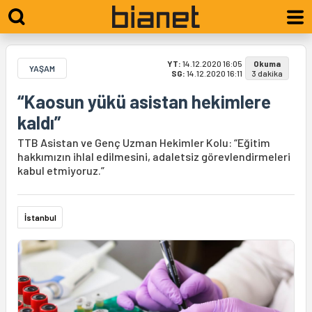
YT:
14.12.2020 16:05
Okuma
YAŞAM
SG:
14.12.2020 16:11
3 dakika
“Kaosun yükü asistan hekimlere
kaldı”
TTB Asistan ve Genç Uzman Hekimler Kolu: “Eğitim
hakkımızın ihlal edilmesini, adaletsiz görevlendirmeleri
kabul etmiyoruz.”
İstanbul