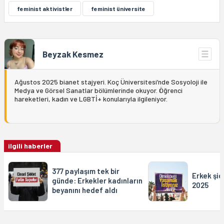
feminist aktivistler
feminist üniversite
Beyzak Kesmez
Ağustos 2025 bianet stajyeri. Koç Üniversitesi’nde Sosyoloji ile
Medya ve Görsel Sanatlar bölümlerinde okuyor. Öğrenci
hareketleri, kadın ve LGBTİ+ konularıyla ilgileniyor.
ilgili haberler
377 paylaşım tek bir
Erkek şi
günde: Erkekler kadınların
2025
beyanını hedef aldı