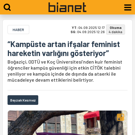
YT:
04.09.2025 12:17
Okuma
HABER
SG:
04.09.2025 12:26
4 dakika
“Kampüste artan ifşalar feminist
hareketin varlığını gösteriyor”
Boğaziçi, ODTÜ ve Koç Üniversitesi’nden kuir feminist
öğrenciler kampüs güvenliği için etkin CİTÖK talebini
yeniliyor ve kampüs içinde de dışında da ataerki ile
mücadeleye devam ettiklerini belirtiyor.
Beyzak Kesmez