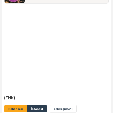
(EMK)
Haber Yeri
İstanbul
erkek şiddeti