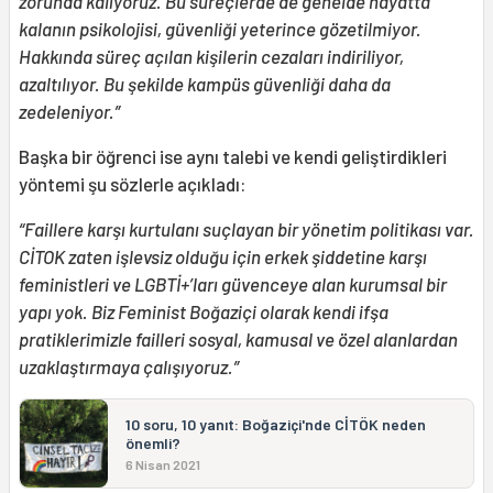
zorunda kalıyoruz. Bu süreçlerde de genelde hayatta
kalanın psikolojisi, güvenliği yeterince gözetilmiyor.
Hakkında süreç açılan kişilerin cezaları indiriliyor,
azaltılıyor. Bu şekilde kampüs güvenliği daha da
zedeleniyor.”
Başka bir öğrenci ise aynı talebi ve kendi geliştirdikleri
yöntemi şu sözlerle açıkladı:
“Faillere karşı kurtulanı suçlayan bir yönetim politikası var.
CİTOK zaten işlevsiz olduğu için erkek şiddetine karşı
feministleri ve LGBTİ+’ları güvenceye alan kurumsal bir
yapı yok. Biz Feminist Boğaziçi olarak kendi ifşa
pratiklerimizle failleri sosyal, kamusal ve özel alanlardan
uzaklaştırmaya çalışıyoruz.”
10 soru, 10 yanıt: Boğaziçi'nde CİTÖK neden
önemli?
6 Nisan 2021