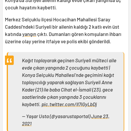
Konya'da Suriyeli ailenin kaldığı evde çıkan yangında üç
çocuk hayatını kaybetti.
Merkez Selçuklu ilçesi Hocacihan Mahallesi Saray
Caddesi'ndeki Suriyeli bir ailenin kaldığı 2 katlı evin üst
katında
yangın
çıktı. Dumanları gören komşuların ihbarı
üzerine olay yerine itfaiye ve polis ekibi gönderildi.
Kağıt toplayarak geçinen Suriyeli mülteci aile
evde çıkan yangında 2 çocuğunu kaybetti |
Konya Selçuklu Mahallesi’nde geçimini kağıt
toplayıcılığı yaparak sağlayan Suriyeli Anne
Kader (21) ile baba Cihat el-İsmail (23), gece
saatlerinde çıkan yangında 3 çocuklarını
kaybetti.
pic.twitter.com/Il7iGyLbDj
— Yaşar Usta (@yasarustaportal)
June 23,
2021