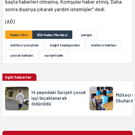
başta haberleri olmamış. Komşular haber etmiş. Daha
sonra dışarıya çıkarak yardım istemişler" dedi.
(AÖ)
Haber Yeri
BİA Haber Merkezi
yangın
mülteci çocuklar
kağıt toplayıcıları
mülteci hakları
çocuk hakları
suriyeli aile
ilgili haberler
14 yaşındaki Suriyeli çocuk
Mülteci Ç
işçi bıçaklanarak
Okullard
öldürüldü