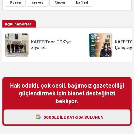
Rusya
çerkes
Rûsya
kaffed
ilgili haberler
KAFFED’den TDK’ye
KAFFED’d
ziyaret
Çalıştayı
Hak odaklı, çok sesli, bağımsız gazeteciliği
güçlendirmek için bianet desteğinizi
bekliyor.
GOOGLE ILE KATKIDA BULUNUN