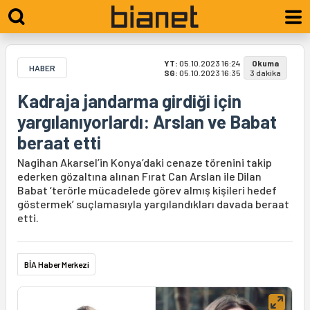
YT:
05.10.2023 16:24
Okuma
HABER
SG:
05.10.2023 16:35
3 dakika
Kadraja jandarma girdiği için
yargılanıyorlardı: Arslan ve Babat
beraat etti
Nagihan Akarsel’in Konya’daki cenaze törenini takip
ederken gözaltına alınan Fırat Can Arslan ile Dilan
Babat ‘terörle mücadelede görev almış kişileri hedef
göstermek’ suçlamasıyla yargılandıkları davada beraat
etti.
BİA Haber Merkezi