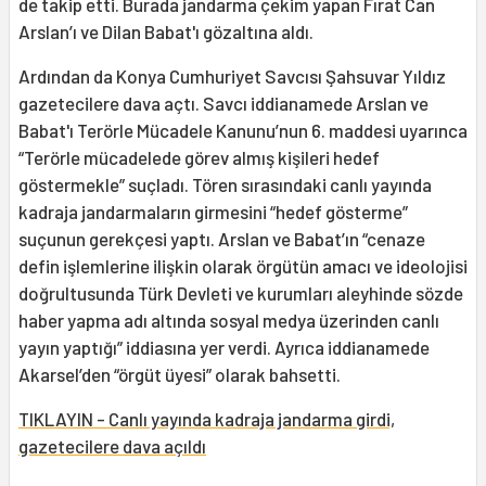
de takip etti. Burada jandarma çekim yapan Fırat Can
Arslan’ı ve Dilan Babat'ı gözaltına aldı.
Ardından da Konya Cumhuriyet Savcısı Şahsuvar Yıldız
gazetecilere dava açtı. Savcı iddianamede Arslan ve
Babat'ı Terörle Mücadele Kanunu’nun 6. maddesi uyarınca
“Terörle mücadelede görev almış kişileri hedef
göstermekle” suçladı. Tören sırasındaki canlı yayında
kadraja jandarmaların girmesini “hedef gösterme”
suçunun gerekçesi yaptı. Arslan ve Babat’ın “cenaze
defin işlemlerine ilişkin olarak örgütün amacı ve ideolojisi
doğrultusunda Türk Devleti ve kurumları aleyhinde sözde
haber yapma adı altında sosyal medya üzerinden canlı
yayın yaptığı” iddiasına yer verdi. Ayrıca iddianamede
Akarsel’den “örgüt üyesi” olarak bahsetti.
TIKLAYIN - Canlı yayında kadraja jandarma girdi,
gazetecilere dava açıldı