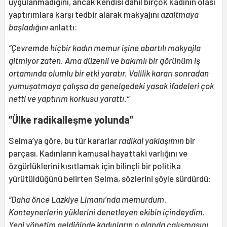
uygulanmadığını, ancak kendisi dâhil birçok kadının olası
yaptırımlara karşı tedbir alarak makyajını
azaltmaya
başladığını
anlattı:
“Çevremde hiçbir kadın memur işine abartılı makyajla
gitmiyor zaten. Ama düzenli ve bakımlı bir görünüm iş
ortamında olumlu bir etki yaratır. Valilik kararı sonradan
yumuşatmaya çalışsa da genelgedeki yasak ifadeleri çok
netti ve yaptırım korkusu yarattı.”
“Ülke radikalleşme yolunda”
Selma’ya göre, bu tür kararlar
radikal yaklaşımın
bir
parçası. Kadınların kamusal hayattaki varlığını ve
özgürlüklerini kısıtlamak için bilinçli bir politika
yürütüldüğünü belirten Selma, sözlerini şöyle sürdürdü:
“Daha önce Lazkiye Limanı’nda memurdum.
Konteynerlerin yüklerini denetleyen ekibin içindeydim.
Yeni yönetim geldiğinde kadınların o alanda çalışmasını