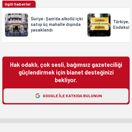
ilgili haberler
Suriye: Şam’da alkollü içki
Türkiye, 
satışı üç mahalle dışında
Endeksi’n
yasaklandı
Hak odaklı, çok sesli, bağımsız gazeteciliği
güçlendirmek için bianet desteğinizi
bekliyor.
GOOGLE ILE KATKIDA BULUNUN