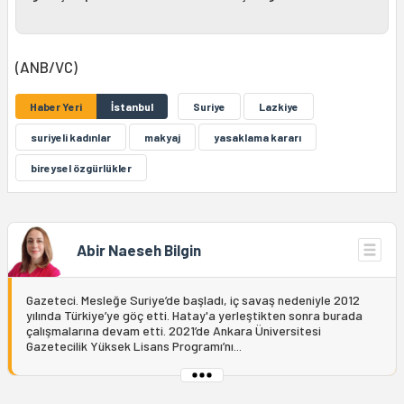
(ANB/VC)
Haber Yeri
İstanbul
Suriye
Lazkiye
suriyeli kadınlar
makyaj
yasaklama kararı
bireysel özgürlükler
Abir Naeseh Bilgin
Gazeteci. Mesleğe Suriye’de başladı, iç savaş nedeniyle 2012
yılında Türkiye’ye göç etti. Hatay'a yerleştikten sonra burada
çalışmalarına devam etti. 2021’de Ankara Üniversitesi
Gazetecilik Yüksek Lisans Programı’nı...