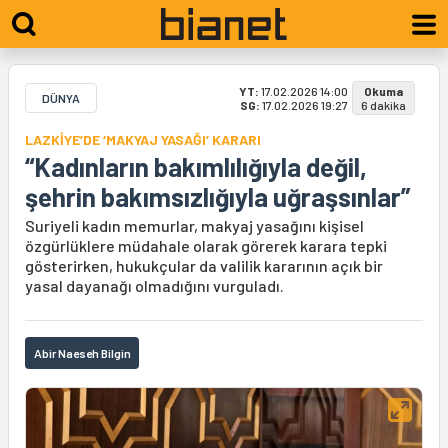
YT:
17.02.2026 14:00
Okuma
DÜNYA
SG:
17.02.2026 19:27
6 dakika
LAZKİYE’DE ‘MAKYAJ YASAĞI’ KARARI
“Kadınların bakımlılığıyla değil,
şehrin bakımsızlığıyla uğraşsınlar”
Suriyeli kadın memurlar, makyaj yasağını kişisel
özgürlüklere müdahale olarak görerek karara tepki
gösterirken, hukukçular da valilik kararının açık bir
yasal dayanağı olmadığını vurguladı.
Abir Naeseh Bilgin