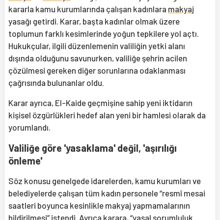
kararla kamu kurumlarında çalışan kadınlara
makyaj
yasağı getirdi. Karar, başta kadınlar olmak üzere
toplumun farklı kesimlerinde yoğun tepkilere yol açtı.
Hukukçular, ilgili düzenlemenin valiliğin yetki alanı
dışında olduğunu savunurken, valiliğe şehrin acilen
çözülmesi gereken diğer sorunlarına odaklanması
çağrısında bulunanlar oldu.
Karar ayrıca, El-Kaide geçmişine sahip yeni iktidarın
kişisel özgürlükleri hedef alan yeni bir hamlesi olarak da
yorumlandı.
Valiliğe göre 'yasaklama' değil, 'aşırılığı
önleme'
Söz konusu genelgede idarelerden, kamu kurumları ve
belediyelerde çalışan tüm kadın personele “resmî mesai
saatleri boyunca kesinlikle makyaj yapmamalarının
bildirilmesi” istendi. Ayrıca karara, “yasal sorumluluk