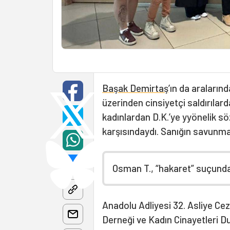
Başak Demirtaş
’ın da araları
üzerinden cinsiyetçi saldırıla
kadınlardan D.K.’ye yyönelik sözl
karşısındaydı. Sanığın savunma
Osman T., “hakaret” suçunda
Anadolu Adliyesi 32. Asliye C
Derneği ve Kadın Cinayetleri D