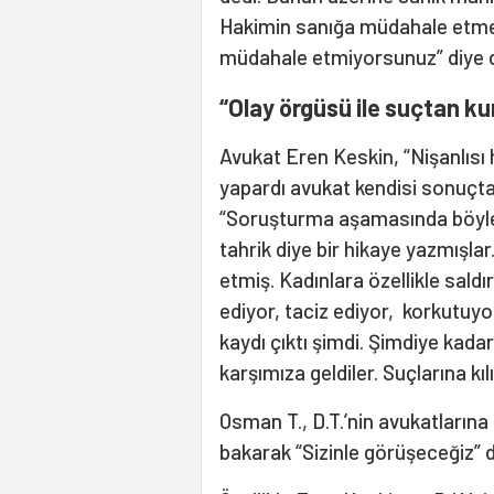
Hakimin sanığa müdahale etmem
müdahale etmiyorsunuz” diye 
“Olay örgüsü ile suçtan ku
Avukat Eren Keskin, “Nişanlısı
yapardı avukat kendisi sonuçta
“Soruşturma aşamasında böyle b
tahrik diye bir hikaye yazmışlar
etmiş. Kadınlara özellikle saldı
ediyor, taciz ediyor, korkutuyo
kaydı çıktı şimdi. Şimdiye kada
karşımıza geldiler. Suçlarına kı
Osman T., D.T.’nin avukatlarına d
bakarak “Sizinle görüşeceğiz” di