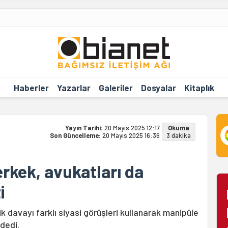
Haberler
Yazarlar
Galeriler
Dosyalar
Kitaplık
Yayın Tarihi:
20 Mayıs 2025 12:17
Okuma
Son Güncelleme:
20 Mayıs 2025 16:36
3 dakika
erkek, avukatları da
i
k davayı farklı siyasi görüşleri kullanarak manipüle
 dedi.