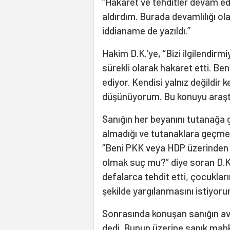
“Hakaret ve tehditler devam edi
aldırdım. Burada devamlılığı o
iddianame de yazıldı.”
Hakim D.K.’ye, “Bizi ilgilendir
sürekli olarak hakaret etti. Be
ediyor. Kendisi yalnız değildir 
düşünüyorum. Bu konuyu araştı
Sanığın her beyanını tutanağa g
almadığı ve tutanaklara geçmed
“Beni PKK veya HDP üzerinden s
olmak suç mu?” diye soran D.
defalarca
tehdit
etti, çocukları
şekilde yargılanmasını istiyoru
Sonrasında konuşan sanığın avuk
dedi. Bunun üzerine sanık mah