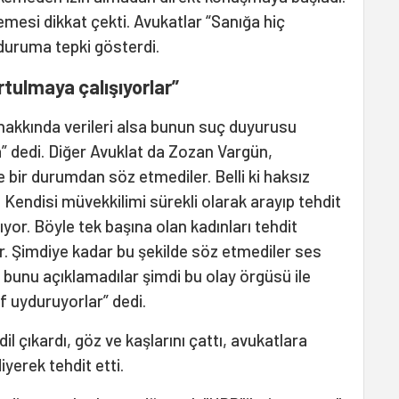
esi dikkat çekti. Avukatlar “Sanığa hiç
duruma tepki gösterdi.
rtulmaya çalışıyorlar”
 hakkında verileri alsa bunun suç duyurusu
” dedi. Diğer Avuklat da Zozan Vargün,
ir durumdan söz etmediler. Belli ki haksız
. Kendisi müvekkilimi sürekli olarak arayıp tehdit
rıyor. Böyle tek başına olan kadınları tehdit
r. Şimdiye kadar bu şekilde söz etmediler ses
r bunu açıklamadılar şimdi bu olay örgüsü ile
lıf uyduruyorlar” dedi.
il çıkardı, göz ve kaşlarını çattı, avukatlara
yerek tehdit etti.