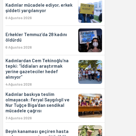
Kadınlar mücadele ediyor, erkek
şiddeti yargılanıyor
6 Ağustos 2026
Erkekler Temmuz’da 28 kadını
öldürdü
6 Ağustos 2026
Kadınlardan Cem Tekinoğlu'na
tepki: “İddiaları araştırmak
yerine gazeteciler hedef
alınıyor”
4 Ağustos 2026
Kadınlar baskıya teslim
olmayacak: Feryal Saygılıgil ve
Nur Tuğçe Biga'dan sendikal
mücadele çağrısı
3 Ağustos 2026
Beyin kanaması geçiren hasta