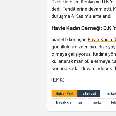
Özellikle Eren Keskin ve D.K.'n
dedi. Tehditlerine devam etti. 
duruşma 4 Kasım'a ertelendi.
Havle Kadın Derneği: D.K.'
bianet'e konuşan
Havle Kadın 
gönüllülerimizden biri. Bize yaş
olmaya çalışıyoruz. Kadına yönel
kullanarak manipüle etmeye çalı
sonuna kadar devam edecek. Tü
(EMK)
Haber Yeri
İstanbul
erkek
başak demirtaş
taciz
teh