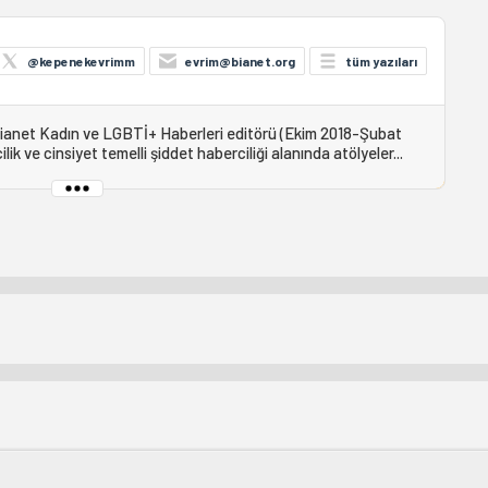
@kepenekevrimm
evrim@bianet.org
tüm yazıları
 bianet Kadın ve LGBTİ+ Haberleri editörü (Ekim 2018-Şubat
ik ve cinsiyet temelli şiddet haberciliği alanında atölyeler...