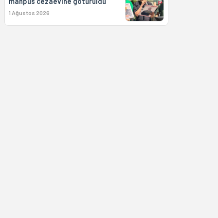
mahpus cezaevine götürüldü
1 Ağustos 2026