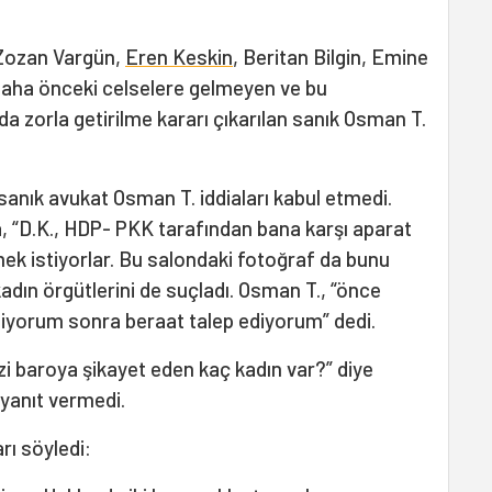
 Zozan Vargün,
Eren Keskin
, Beritan Bilgin, Emine
daha önceki celselere gelmeyen ve bu
a zorla getirilme kararı çıkarılan sanık Osman T.
anık avukat Osman T. iddiaları kabul etmedi.
 “D.K., HDP- PKK tarafından bana karşı aparat
rmek istiyorlar. Bu salondaki fotoğraf da bunu
adın örgütlerini de suçladı. Osman T., “önce
diyorum sonra beraat talep ediyorum” dedi.
zi baroya şikayet eden kaç kadın var?” diye
 yanıt vermedi.
rı söyledi: