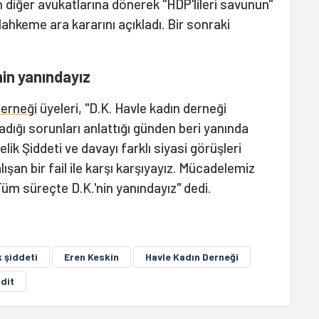
in diğer avukatlarına dönerek "HDP'lileri savunun"
Mahkeme ara kararını açıkladı. Bir sonraki
nin yanındayız
Derneği
üyeleri, "D.K. Havle kadın derneği
adığı sorunları anlattığı günden beri yanında
ik Şiddeti ve davayı farklı siyasi görüşleri
şan bir fail ile karşı karşıyayız. Mücadelemiz
m süreçte D.K.'nin yanındayız" dedi.
 şiddeti
Eren Keskin
Havle Kadın Derneği
dit