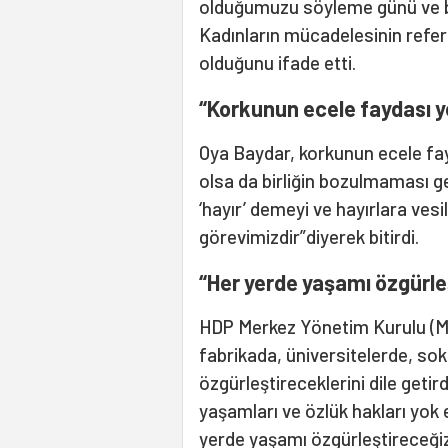
olduğumuzu söyleme günü ve b
Kadınların mücadelesinin refer
olduğunu ifade etti.
“Korkunun ecele faydası y
Oya Baydar, korkunun ecele fayd
olsa da birliğin bozulmaması ger
‘hayır’ demeyi ve hayırlara ves
görevimizdir”diyerek bitirdi.
“Her yerde yaşamı özgürle
HDP Merkez Yönetim Kurulu (MY
fabrikada, üniversitelerde, so
özgürleştireceklerini dile geti
yaşamları ve özlük hakları yok
yerde yaşamı özgürleştireceğiz