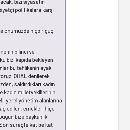
lacak, bizi siyasetin
iyetçi politikalara karşı
zde önümüzde hiçbir güç
enin bilinci ve
nkü bizi kapıda bekleyen
ınlar bu tehlikenin ayak
yoruz. OHAL denilerek
zden, saldırdıkları kadın
kadın milletvekillerinin
li yerel yönetim alanlarına
raç edilen, emekleri hiçe
bugün bize başkanlık
. Son süreçte kat be kat