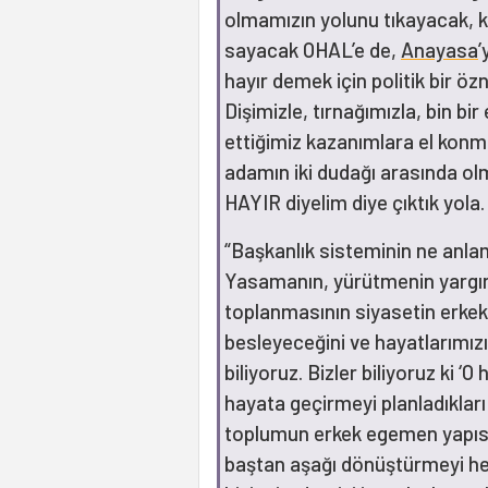
olmamızın yolunu tıkayacak, k
sayacak OHAL’e de,
Anayasa
’
hayır demek için politik bir özn
Dişimizle, tırnağımızla, bin b
ettiğimiz kazanımlara el konma
adamın iki dudağı arasında ol
HAYIR diyelim diye çıktık yola.
“Başkanlık sisteminin ne anlam
Yasamanın, yürütmenin yargın
toplanmasının siyasetin erkek 
besleyeceğini ve hayatlarımızı
biliyoruz. Bizler biliyoruz ki ‘
hayata geçirmeyi planladıkları
toplumun erkek egemen yapısını
baştan aşağı dönüştürmeyi hed