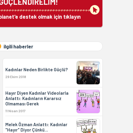
GÜÇLENDİRELİM!
bianet'e destek olmak için tıklayın
ilgili haberler
Kadınlar Neden Birlikte Güçlü?
29 Ekim 2018
Hayır Diyen Kadınlar Videolarla
Anlattı: Kadınların Kararsız
Olmaması Gerek
11 Nisan 2017
Melek Özman Anlattı: Kadınlar
"Hayır" Diyor Çünkü...