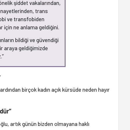
önelik şiddet vakalarından,
cinayetlerinden, trans
obi ve transfobiden
r için ne anlama geldiğini.
ların bildiği ve güvendiği
bir araya geldiğimizde
.”
r
rdından birçok kadın açık kürsüde neden hayır
dür”
lu, artık günün bizden olmayana haklı