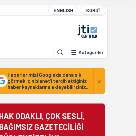
ENGLISH
KURDÎ
Kategoriler
Haberlerimizi Google'da daha sık
×
görmek için bianet'i tercih ettiğiniz
haber kaynaklarına ekleyebilirsiniz...
HAK ODAKLI, ÇOK SESLİ,
BAĞIMSIZ GAZETECİLİĞİ