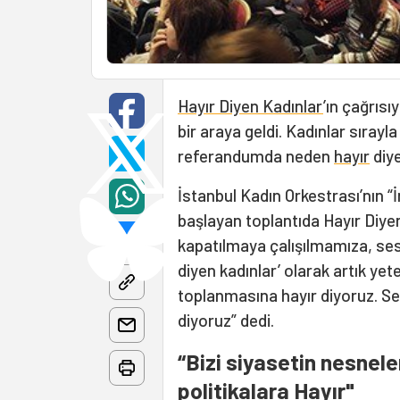
Hayır Diyen Kadınlar
’ın çağrısı
bir araya geldi. Kadınlar sırayl
referandumda neden
hayır
diye
İstanbul Kadın Orkestrası’nın “İ
başlayan toplantıda Hayır Diye
kapatılmaya çalışılmamıza, ses
diyen kadınlar’ olarak artık yete
toplanmasına hayır diyoruz. S
diyoruz” dedi.
“Bizi siyasetin nesnele
politikalara Hayır"