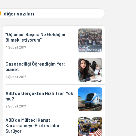
diğer yazıları
“Oğlumun Başına Ne Geldiğini
Bilmek İstiyorum”
4 Şubat 2017
Gazeteciliği Öğrendiğim Yer:
bianet
4 Şubat 2017
ABD'de Gerçekten Hızlı Tren Yok
mu?
2 Şubat 2017
ABD'de Mülteci Karşıtı
Kararnameye Protestolar
Sürüyor