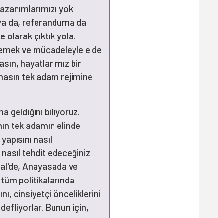
azanımlarımızı yok
ya da, referanduma da
e olarak çıktık yola.
ir emek ve mücadeleyle elde
sın, hayatlarımız bir
masın tek adam rejimine
a geldiğini biliyoruz.
ın tek adamın elinde
yapısını nasıl
 nasıl tehdit edeceğiniz
O hal'de, Anayasada ve
 tüm politikalarında
, cinsiyetçi önceliklerini
efliyorlar. Bunun için,