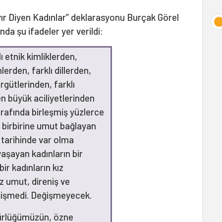
ır Diyen Kadınlar” deklarasyonu Burçak Görel
a şu ifadeler yer verildi:
lı etnik kimliklerden,
lerden, farklı dillerden,
örgütlerinden, farklı
n büyük aciliyetlerinden
etrafında birleşmiş yüzlerce
n birbirine umut bağlayan
ık tarihinde var olma
aşayan kadınların bir
bir kadınların kız
z umut, direniş ve
ğişmedi. Değişmeyecek.
gürlüğümüzün, özne