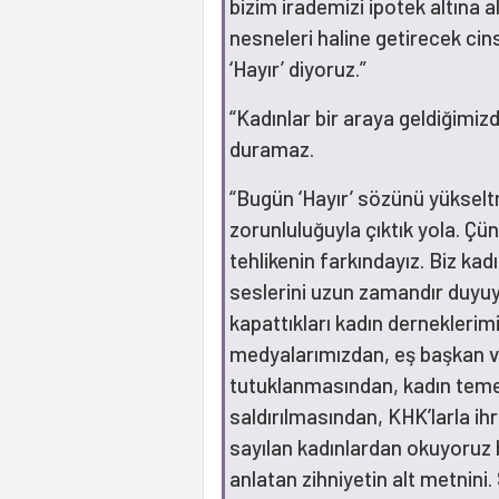
bizim irademizi ipotek altına a
nesneleri haline getirecek cins
‘Hayır’ diyoruz.”
“Kadınlar bir araya geldiğimi
duramaz.
“Bugün ‘Hayır’ sözünü yükseltm
zorunluluğuyla çıktık yola. Çü
tehlikenin farkındayız. Biz kad
seslerini uzun zamandır duyu
kapattıkları kadın derneklerimi
medyalarımızdan, eş başkan ve 
tutuklanmasından, kadın temel
saldırılmasından, KHK’larla ih
sayılan kadınlardan okuyoruz 
anlatan zihniyetin alt metnini