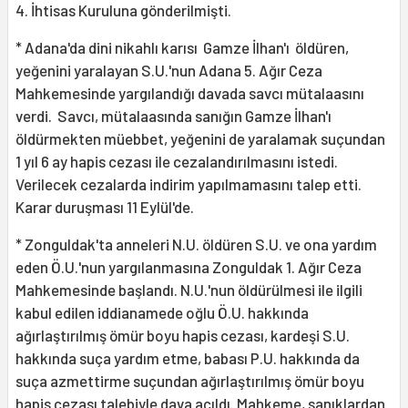
4. İhtisas Kuruluna gönderilmişti.
* Adana'da dini nikahlı karısı Gamze İlhan'ı öldüren,
yeğenini yaralayan S.U.'nun Adana 5. Ağır Ceza
Mahkemesinde yargılandığı davada savcı mütalaasını
verdi. Savcı, mütalaasında sanığın Gamze İlhan'ı
öldürmekten müebbet, yeğenini de yaralamak suçundan
1 yıl 6 ay hapis cezası ile cezalandırılmasını istedi.
Verilecek cezalarda indirim yapılmamasını talep etti.
Karar duruşması 11 Eylül'de.
* Zonguldak'ta anneleri N.U. öldüren S.U. ve ona yardım
eden Ö.U.'nun yargılanmasına Zonguldak 1. Ağır Ceza
Mahkemesinde başlandı. N.U.'nun öldürülmesi ile ilgili
kabul edilen iddianamede oğlu Ö.U. hakkında
ağırlaştırılmış ömür boyu hapis cezası, kardeşi S.U.
hakkında suça yardım etme, babası P.U. hakkında da
suça azmettirme suçundan ağırlaştırılmış ömür boyu
hapis cezası talebiyle dava açıldı. Mahkeme, sanıklardan