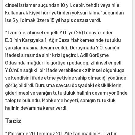
cinsel istismar suçundan 10 yıl, cebir, tehdit veya hile
kullanarak kişiyi hürriyetinden yoksun kılma' suçundan
ise 5 yıl olmak üzere 15 yıl hapis cezası verdi.
* İzmir'de zihinsel engelli Y.Ö.'ye (25) tecavüz eden
E.B.'nin Karşıyaka 1. Ağır Ceza Mahkemesinde tutuklu
yargılanmasına devam edildi. Duruşmada Y.Ö. sanığın
ifadesi sırasında sinir krizi geçirdi. Adli Görüşme
Odasında mağdur ile görüşen pedagog, zihinsel engelli
Y.Ö.'nün sağlıklı bir ifade verebilecek zihinsel olgunluğa
ve kendisini ifade etme yetisine sahip olmadığı yönünde
görüş bildirdi. Duruşma savcısı dosyadaki eksikliklerin
giderilmesi ve sanığın tutukluluk halinin devamı yönünde
talepte bulundu. Mahkeme heyeti, sanığın tutukluk
halinin devamına karar verdi.
Taciz
* Mersin'de 20 Temmuz 2017'de tanımadığı S.T.'yi bir