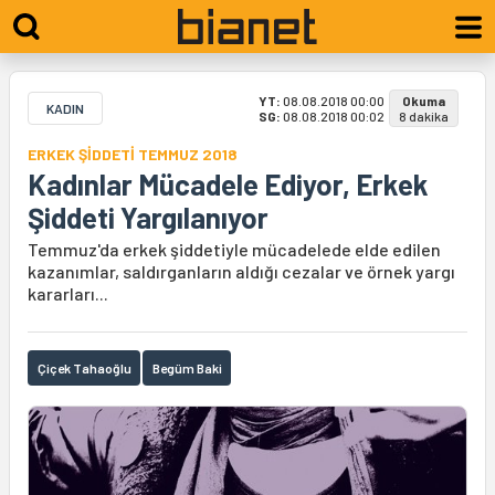
YT:
08.08.2018 00:00
Okuma
KADIN
SG:
08.08.2018 00:02
8 dakika
ERKEK ŞİDDETİ TEMMUZ 2018
Kadınlar Mücadele Ediyor, Erkek
Şiddeti Yargılanıyor
Temmuz'da erkek şiddetiyle mücadelede elde edilen
kazanımlar, saldırganların aldığı cezalar ve örnek yargı
kararları...
Çiçek Tahaoğlu
Begüm Baki