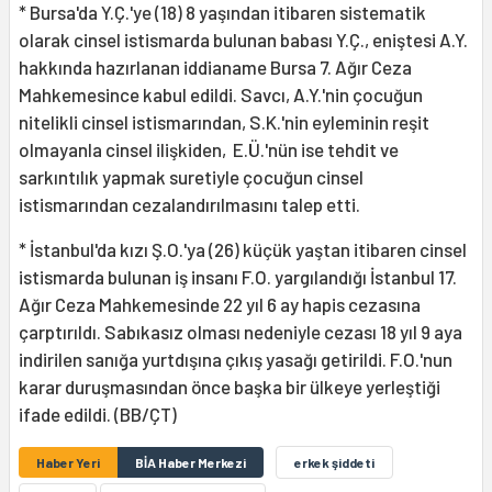
* Bursa'da Y.Ç.'ye (18) 8 yaşından itibaren sistematik
olarak cinsel istismarda bulunan babası Y.Ç., eniştesi A.Y.
hakkında hazırlanan iddianame Bursa 7. Ağır Ceza
Mahkemesince kabul edildi. Savcı, A.Y.'nin çocuğun
nitelikli cinsel istismarından, S.K.'nin eyleminin reşit
olmayanla cinsel ilişkiden, E.Ü.'nün ise tehdit ve
sarkıntılık yapmak suretiyle çocuğun cinsel
istismarından cezalandırılmasını talep etti.
* İstanbul'da kızı Ş.O.'ya (26) küçük yaştan itibaren cinsel
istismarda bulunan iş insanı F.O. yargılandığı İstanbul 17.
Ağır Ceza Mahkemesinde 22 yıl 6 ay hapis cezasına
çarptırıldı. Sabıkasız olması nedeniyle cezası 18 yıl 9 aya
indirilen sanığa yurtdışına çıkış yasağı getirildi. F.O.'nun
karar duruşmasından önce başka bir ülkeye yerleştiği
ifade edildi. (BB/ÇT)
Haber Yeri
BİA Haber Merkezi
erkek şiddeti