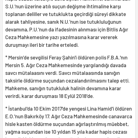
S.U.'nun üzerine atılı suçun değişme ihtimaline karşı
toplanan deliller ve tutuklukta geçirdiği süreyi dikkate
alarak tahliyesine, sanık N.U.'nun ise tutukluluğunun
devamına, P.U.'nun da ifadesinin alınması için Bitlis Ağır
Ceza Mahkemesine yazı yazılmasına karar vererek
duruşmayı ileri bir tarihe erteledi.
* Mersin’de sevgilisi Feray Şahin'i öldüren polis F.B.A.'nın
Mersin 5. Ağır Ceza Mahkemesinde yargılandığı davada
savcı mütalaasını verdi. Savcı mütalaasında sanığın
taksirle öldürme suçundan cezalandırılmasını talep etti.
Mahkeme, sanığın tutukluluk halinin devamına karar
verirdi, karar duruşması 18 Eylül 2018’de.
* İstanbul'da 10 Ekim 2017'de yengesi Lina Hamid'i öldüren
E.O.'nun Bakırköy 17. Ağır Ceza Mahkemesinde canavarca
hisle kasten öldürme suçundan ağırlaştırılmış müebbet,
yağma suçundan ise 10 yıldan 15 yıla kadar hapis cezası