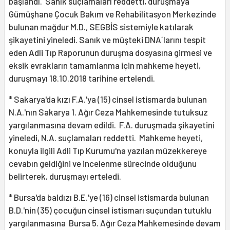
başlandı. Sanık suçlamaları reddetti, duruşmaya
Gümüşhane Çocuk Bakım ve Rehabilitasyon Merkezinde
bulunan mağdur M.D., SEGBİS sistemiyle katılarak
şikayetini yineledi. Sanık ve müşteki DNA´larını tespit
eden Adli Tıp Raporunun duruşma dosyasına girmesi ve
eksik evrakların tamamlanma için mahkeme heyeti,
duruşmayı 18.10.2018 tarihine ertelendi.
* Sakarya'da kızı F.A.'ya (15) cinsel istismarda bulunan
N.A.'nın Sakarya 1. Ağır Ceza Mahkemesinde tutuksuz
yargılanmasına devam edildi. F.A. duruşmada şikayetini
yineledi, N.A. suçlamaları reddetti. Mahkeme heyeti,
konuyla ilgili Adli Tıp Kurumu'na yazılan müzekkereye
cevabın geldiğini ve incelenme sürecinde olduğunu
belirterek, duruşmayı erteledi.
* Bursa'da baldızı B.E.'ye (16) cinsel istismarda bulunan
B.D.'nin (35) çocuğun cinsel istismarı suçundan tutuklu
yargılanmasına Bursa 5. Ağır Ceza Mahkemesinde devam