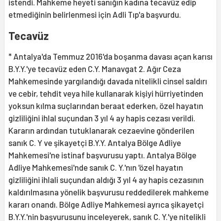
istendi. Mahkeme heyeti sanığın kadına tecavüz edip
etmediğinin belirlenmesi için Adli Tıp'a başvurdu.
Tecavüz
* Antalya'da Temmuz 2016'da boşanma davası açan karısı
B.Y.Y.'ye tecavüz eden C.Y. Manavgat 2. Ağır Ceza
Mahkemesinde yargılandığı davada nitelikli cinsel saldırı
ve cebir, tehdit veya hile kullanarak kişiyi hürriyetinden
yoksun kılma suçlarından beraat ederken, özel hayatın
gizliliğini ihlal suçundan 3 yıl 4 ay hapis cezası verildi.
Kararın ardından tutuklanarak cezaevine gönderilen
sanık C. Y ve şikayetçi B.Y.Y. Antalya Bölge Adliye
Mahkemesi'ne istinaf başvurusu yaptı. Antalya Bölge
Adliye Mahkemesi'nde sanık C. Y.'nın 'özel hayatın
gizliliğini ihlali suçundan aldığı 3 yıl 4 ay hapis cezasının
kaldırılmasına yönelik başvurusu reddedilerek mahkeme
kararı onandı. Bölge Adliye Mahkemesi ayrıca şikayetçi
B.Y.Y.'nin başvurusunu inceleyerek, sanık C. Y.'ye nitelikli