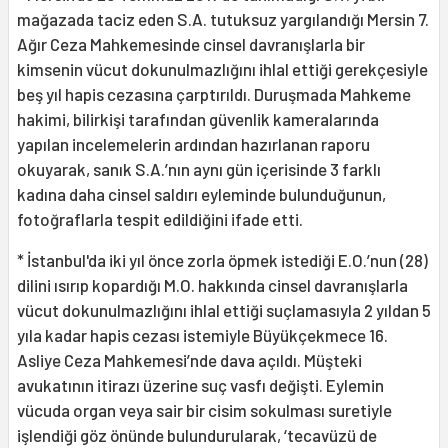
mağazada taciz eden S.A. tutuksuz yargılandığı Mersin 7.
Ağır Ceza Mahkemesinde cinsel davranışlarla bir
kimsenin vücut dokunulmazlığını ihlal ettiği gerekçesiyle
beş yıl hapis cezasına çarptırıldı. Duruşmada Mahkeme
hakimi, bilirkişi tarafından güvenlik kameralarında
yapılan incelemelerin ardından hazırlanan raporu
okuyarak, sanık S.A.’nın aynı gün içerisinde 3 farklı
kadına daha cinsel saldırı eyleminde bulunduğunun,
fotoğraflarla tespit edildiğini ifade etti.
* İstanbul'da iki yıl önce zorla öpmek istediği E.O.’nun (28)
dilini ısırıp kopardığı M.O. hakkında cinsel davranışlarla
vücut dokunulmazlığını ihlal ettiği suçlamasıyla 2 yıldan 5
yıla kadar hapis cezası istemiyle Büyükçekmece 16.
Asliye Ceza Mahkemesi’nde dava açıldı. Müşteki
avukatının itirazı üzerine suç vasfı değişti. Eylemin
vücuda organ veya sair bir cisim sokulması suretiyle
işlendiği göz önünde bulundurularak, ‘tecavüzü de