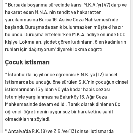
* Bursa'da boşanma sürecinde karısı M.K.A.'yı (47) darp ve
hakaret eden M.N.A.'nin tehdit ve hakaretten
yargılanmasına Bursa 16. Asliye Ceza Mahkemesi'nde
başlandı. Duruşmada sanık bulunmazken müşteki hazır
bulundu. Duruşma ertelenirken M.K.A. adliye önünde 500
kişiye 'Lokmaları, şiddet gören kadınların, ölen kadınların
ruhları için dağıtıyorum' diyerek lokma dağıttı.
Çocuk istismarı
* İstanbul'da üç yıl önce öğrencisi B.N.K.'ya (12) cinsel
istismarda bulunduğu öne sürülen S.K.'nin çocuğun cinsel
istismarından 15 yıldan 40 yıla kadar hapis cezası
istemiyle yargılanmasına Bakırköy 16. Ağır Ceza
Mahkemesinde devam edildi. Tanık olarak dinlenen üç
öğrenci, öğretmenin uygunsuz bir hareketine şahit
olmadıklarını söyledi.
* Antalya'da R.K. (8) ve Z.B.'ye (13) cinsel istismarda