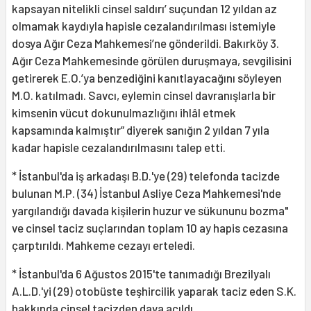
kapsayan nitelikli cinsel saldırı’ suçundan 12 yıldan az
olmamak kaydıyla hapisle cezalandırılması istemiyle
dosya Ağır Ceza Mahkemesi’ne gönderildi. Bakırköy 3.
Ağır Ceza Mahkemesinde görülen duruşmaya, sevgilisini
getirerek E.O.’ya benzediğini kanıtlayacağını söyleyen
M.O. katılmadı. Savcı, eylemin cinsel davranışlarla bir
kimsenin vücut dokunulmazlığını ihlâl etmek
kapsamında kalmıştır” diyerek sanığın 2 yıldan 7 yıla
kadar hapisle cezalandırılmasını talep etti.
* İstanbul'da iş arkadaşı B.D.'ye (29) telefonda tacizde
bulunan M.P. (34) İstanbul Asliye Ceza Mahkemesi'nde
yargılandığı davada kişilerin huzur ve sükununu bozma"
ve cinsel taciz suçlarından toplam 10 ay hapis cezasına
çarptırıldı. Mahkeme cezayı erteledi.
* İstanbul'da 6 Ağustos 2015'te tanımadığı Brezilyalı
A.L.D.'yi (29) otobüste teşhircilik yaparak taciz eden S.K.
hakkında cinsel tacizden dava açıldı.