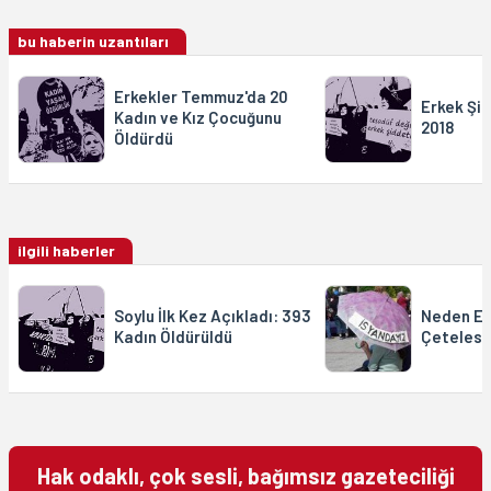
bu haberin uzantıları
Erkekler Temmuz'da 20
Erkek Şi
Kadın ve Kız Çocuğunu
2018
Öldürdü
ilgili haberler
Soylu İlk Kez Açıkladı: 393
Neden Er
Kadın Öldürüldü
Çetelesi
Hak odaklı, çok sesli, bağımsız gazeteciliği