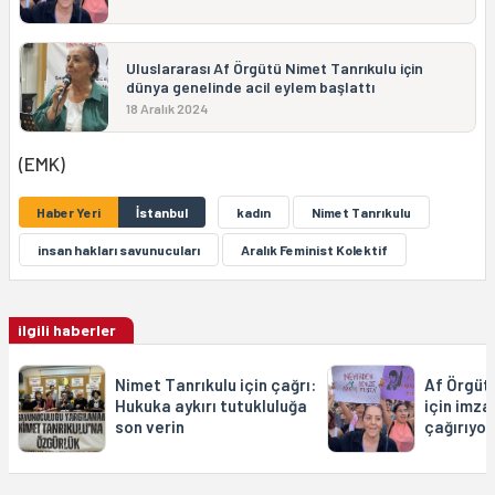
Uluslararası Af Örgütü Nimet Tanrıkulu için
dünya genelinde acil eylem başlattı
18 Aralık 2024
(EMK)
Haber Yeri
İstanbul
kadın
Nimet Tanrıkulu
insan hakları savunucuları
Aralık Feminist Kolektif
ilgili haberler
Nimet Tanrıkulu için çağrı:
Af Örgüt
Hukuka aykırı tutukluluğa
için imz
son verin
çağırıyor