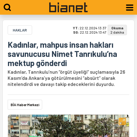
YT:
22.12.2024 13:37
Okuma
HAKLAR
SG:
22.12.2024 13:47
2 dakika
Kadınlar, mahpus insan hakları
savunucusu Nimet Tanrıkulu’na
mektup gönderdi
Kadınlar, Tanrıkulu’nun “örgüt üyeliği” suçlamasıyla 26
Kasım’da Ankara’ya götürülmesini “absürt” olarak
nitelendirdi ve davayı takip edeceklerini duyurdu.
BİA Haber Merkezi