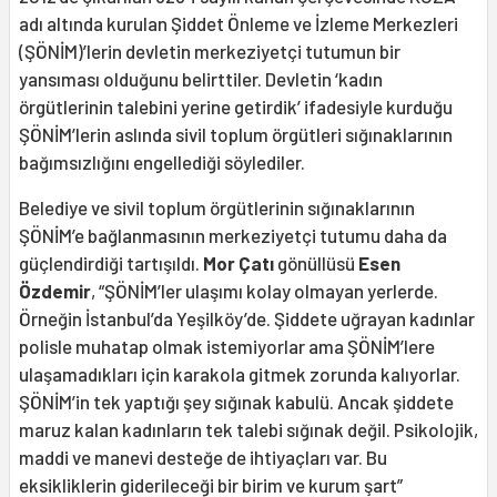
adı altında kurulan Şiddet Önleme ve İzleme Merkezleri
(ŞÖNİM)’lerin devletin merkeziyetçi tutumun bir
yansıması olduğunu belirttiler. Devletin ‘kadın
örgütlerinin talebini yerine getirdik’ ifadesiyle kurduğu
ŞÖNİM’lerin aslında sivil toplum örgütleri sığınaklarının
bağımsızlığını engellediği söylediler.
Belediye ve sivil toplum örgütlerinin sığınaklarının
ŞÖNİM’e bağlanmasının merkeziyetçi tutumu daha da
güçlendirdiği tartışıldı.
Mor Çatı
gönüllüsü
Esen
Özdemir
, “ŞÖNİM’ler ulaşımı kolay olmayan yerlerde.
Örneğin İstanbul’da Yeşilköy’de. Şiddete uğrayan kadınlar
polisle muhatap olmak istemiyorlar ama ŞÖNİM’lere
ulaşamadıkları için karakola gitmek zorunda kalıyorlar.
ŞÖNİM’in tek yaptığı şey sığınak kabulü. Ancak şiddete
maruz kalan kadınların tek talebi sığınak değil. Psikolojik,
maddi ve manevi desteğe de ihtiyaçları var. Bu
eksikliklerin giderileceği bir birim ve kurum şart”