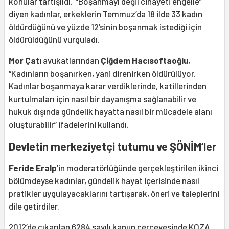
konular tartışıldı. “Boşanmayı değil cinayeti engelle”
diyen kadınlar, erkeklerin Temmuz’da 18 ilde 33 kadın
öldürdüğünü ve yüzde 12’sinin boşanmak istediği için
öldürüldüğünü vurguladı.
Mor Çatı
avukatlarından
Çiğdem Hacısoftaoğlu
,
“Kadınların boşanırken, yani direnirken öldürülüyor.
Kadınlar boşanmaya karar verdiklerinde, katillerinden
kurtulmaları için nasıl bir dayanışma sağlanabilir ve
hukuk dışında gündelik hayatta nasıl bir mücadele alanı
oluşturabilir” ifadelerini kullandı.
Devletin merkeziyetçi tutumu ve ŞÖNİM’ler
Feride Eralp
’in moderatörlüğünde gerçekleştirilen ikinci
bölümdeyse kadınlar, gündelik hayat içerisinde nasıl
pratikler uygulayacaklarını tartışarak, öneri ve taleplerini
dile getirdiler.
2012’de çıkarılan 6284 sayılı kanun çerçevesinde KOZA