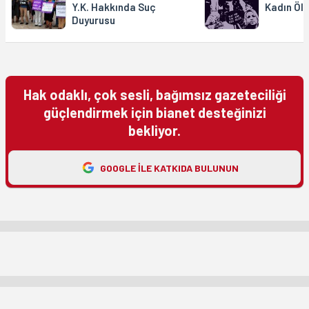
Y.K. Hakkında Suç
Kadın Öl
Duyurusu
Hak odaklı, çok sesli, bağımsız gazeteciliği
güçlendirmek için bianet desteğinizi
bekliyor.
GOOGLE ILE KATKIDA BULUNUN