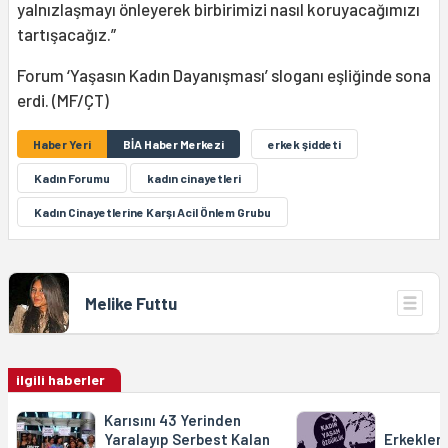
yalnızlaşmayı önleyerek birbirimizi nasıl koruyacağımızı
tartışacağız.”
Forum ‘Yaşasın Kadın Dayanışması’ sloganı eşliğinde sona
erdi. (MF/ÇT)
Haber Yeri
BİA Haber Merkezi
erkek şiddeti
Kadın Forumu
kadın cinayetleri
Kadın Cinayetlerine Karşı Acil Önlem Grubu
Melike Futtu
ilgili haberler
Karısını 43 Yerinden
Yaralayıp Serbest Kalan
Erkekler