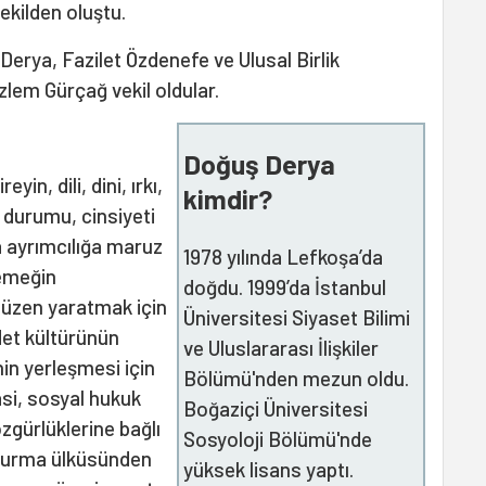
ekilden oluştu.
erya, Fazilet Özdenefe ve Ulusal Birlik
İzlem Gürçağ vekil oldular.
Doğuş Derya
yin, dili, dini, ırkı,
kimdir?
l durumu, cinsiyeti
a ayrımcılığa maruz
1978 yılında Lefkoşa’da
 emeğin
doğdu. 1999’da İstanbul
 düzen yaratmak için
Üniversitesi Siyaset Bilimi
et kültürünün
ve Uluslararası İlişkiler
nin yerleşmesi için
Bölümü'nden mezun oldu.
i, sosyal hukuk
Boğaziçi Üniversitesi
özgürlüklerine bağlı
Sosyoloji Bölümü'nde
 kurma ülküsünden
yüksek lisans yaptı.