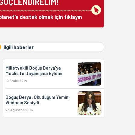
GÜÇLENDİRELİM!
bianet'e destek olmak için tıklayın
ilgili haberler
Milletvekili Doğuş Derya’ya
Meclis’te Dayanışma Eylemi
19 Aralık 2014
Doğuş Derya: Okuduğum Yemin,
Vicdanın Sesiydi
23 Ağustos 2013