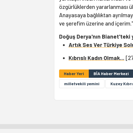
özgürlüklerden yararlanması ü
Anayasaya bağlılıktan ayrıl
ve şerefim üzerine and içerim.
Doğuş Derya'nın Bianet'teki y
Artık Ses Ver Türkiye Sol
Kıbrıslı Kadın Olmak...
[2
Haber Yeri
BİA Haber Merkezi
milletvekili yemini
Kuzey Kıbr