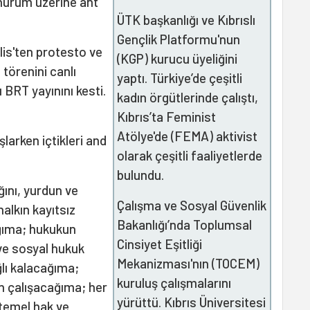
urum üzerine ant
ÜTK başkanlığı ve Kıbrıslı
Gençlik Platformu'nun
lis'ten protesto ve
(KGP) kurucu üyeliğini
 törenini canlı
yaptı. Türkiye’de çeşitli
 BRT yayınını kesti.
kadın örgütlerinde çalıştı,
Kıbrıs’ta Feminist
Atölye'de (FEMA) aktivist
şlarken içtikleri and
olarak çeşitli faaliyetlerde
bulundu.
ğını, yurdun ve
Çalışma ve Sosyal Güvenlik
alkın kayıtsız
Bakanlığı’nda Toplumsal
ğıma; hukukun
Cinsiyet Eşitliği
ve sosyal hukuk
Mekanizması'nın (TOCEM)
ğlı kalacağıma;
kuruluş çalışmalarını
in çalışacağıma; her
yürüttü. Kıbrıs Üniversitesi
 temel hak ve