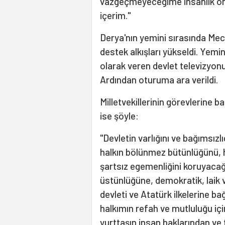
vazgeçmeyeceğime insanlık on
içerim."
Derya'nın yemini sırasında Mec
destek alkışları yükseldi. Yemin
olarak veren devlet televizyonu
Ardından oturuma ara verildi.
Milletvekillerinin görevlerine ba
ise şöyle:
"Devletin varlığını ve bağımsızlı
halkın bölünmez bütünlüğünü, h
şartsız egemenliğini koruyaca
üstünlüğüne, demokratik, laik 
devleti ve Atatürk ilkelerine ba
halkımın refah ve mutluluğu iç
yurttaşın insan haklarından ve