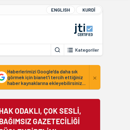
ENGLISH
KURDÎ
Kategoriler
Haberlerimizi Google'da daha sık
×
görmek için bianet'i tercih ettiğiniz
haber kaynaklarına ekleyebilirsiniz...
HAK ODAKLI, ÇOK SESLİ,
BAĞIMSIZ GAZETECİLİĞİ