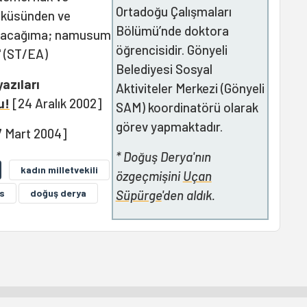
Ortadoğu Çalışmaları
lküsünden ve
Bölümü’nde doktora
mayacağıma; namusum
öğrencisidir. Gönyeli
" (ST/EA)
Belediyesi Sosyal
azıları
Aktiviteler Merkezi (Gönyeli
u!
[24 Aralık 2002]
SAM) koordinatörü olarak
görev yapmaktadır.
7 Mart 2004]
* Doğuş Derya'nın
kadın milletvekili
özgeçmişini
Uçan
ıs
doğuş derya
Süpürge
'den aldık.