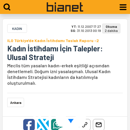
YT:
11.12.2007 17:27
Okuma
KADIN
SG:
31.10.2013 00:19
2 dakika
ILO Türkiye'de Kadın İstihdamı Taslak Raporu -2
Kadın İstihdamı İçin Talepler:
Ulusal Strateji
Meclis tüm yasaları kadın-erkek eşitliği açısından
denetlemeli. Doğum izni yasalaşmalı. Ulusal Kadın
İstihdamı Stratejisi kadınların da katılımıyla
oluşturulmalı.
Ankara