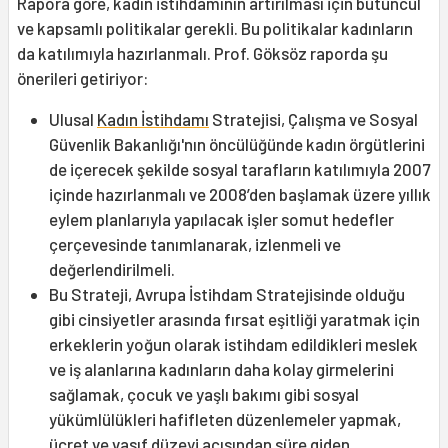
Rapora göre, kadın istihdamının artırılması için bütüncül
ve kapsamlı politikalar gerekli. Bu politikalar kadınların
da katılımıyla hazırlanmalı. Prof. Göksöz raporda şu
önerileri getiriyor:
Ulusal
Kadın İstihdamı
Stratejisi, Çalışma ve Sosyal
Güvenlik Bakanlığı'nın öncülüğünde kadın örgütlerini
de içerecek şekilde sosyal tarafların katılımıyla 2007
içinde hazırlanmalı ve 2008’den başlamak üzere yıllık
eylem planlarıyla yapılacak işler somut hedefler
çerçevesinde tanımlanarak, izlenmeli ve
değerlendirilmeli.
Bu Strateji, Avrupa İstihdam Stratejisinde olduğu
gibi cinsiyetler arasında fırsat eşitliği yaratmak için
erkeklerin yoğun olarak istihdam edildikleri meslek
ve iş alanlarına kadınların daha kolay girmelerini
sağlamak, çocuk ve yaşlı bakımı gibi sosyal
yükümlülükleri hafifleten düzenlemeler yapmak,
ücret ve vasıf düzeyi açısından süre giden