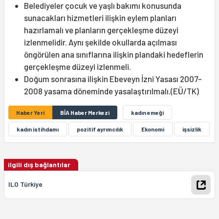
Belediyeler çocuk ve yaşlı bakımı konusunda
sunacakları hizmetleri ilişkin eylem planları
hazırlamalı ve planların gerçekleşme düzeyi
izlenmelidir. Aynı şekilde okullarda açılması
öngörülen ana sınıflarına ilişkin plandaki hedeflerin
gerçekleşme düzeyi izlenmeli.
Doğum sonrasına ilişkin Ebeveyn İzni Yasası 2007-
2008 yasama döneminde yasalaştırılmalı.(EÜ/TK)
Haber Yeri
BİA Haber Merkezi
kadın emeği
kadın istihdamı
pozitif ayrımcılık
Ekonomi
işsizlik
ilgili dış bağlantılar
ILO Türkiye