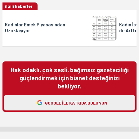
ilgili haberler
Kadınlar Emek Piyasasından
Kadın İst
Uzaklaşıyor
de Arttı
Hak odaklı, çok sesli, bağımsız gazeteciliği
güçlendirmek için bianet desteğinizi
bekliyor.
GOOGLE ILE KATKIDA BULUNUN