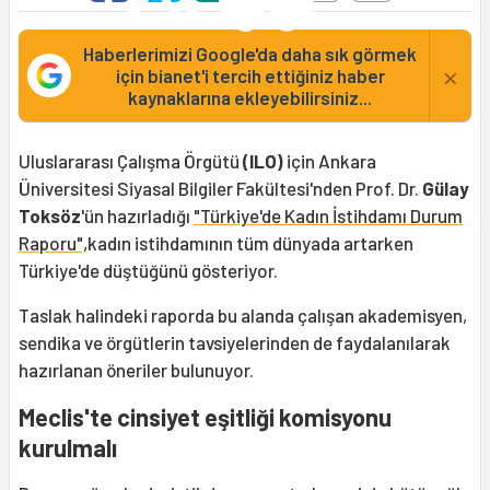
Haberlerimizi Google'da daha sık görmek
×
için bianet'i tercih ettiğiniz haber
kaynaklarına ekleyebilirsiniz...
Uluslararası Çalışma Örgütü
(ILO)
için Ankara
Üniversitesi Siyasal Bilgiler Fakültesi'nden Prof. Dr.
Gülay
Toksöz
'ün hazırladığı
"Türkiye'de Kadın İstihdamı Durum
Raporu",
kadın istihdamının tüm dünyada artarken
Türkiye'de düştüğünü gösteriyor.
Taslak halindeki raporda bu alanda çalışan akademisyen,
sendika ve örgütlerin tavsiyelerinden de faydalanılarak
hazırlanan öneriler bulunuyor.
Meclis'te cinsiyet eşitliği komisyonu
kurulmalı