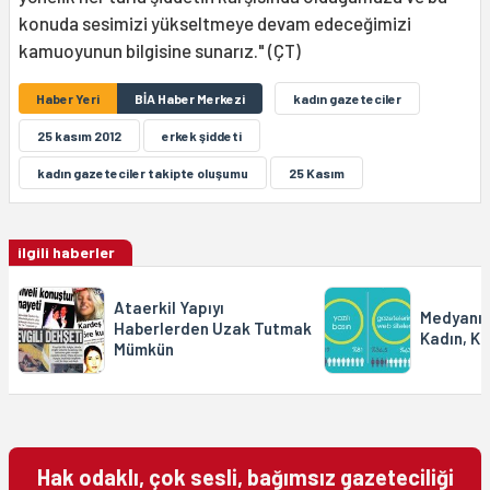
konuda sesimizi yükseltmeye devam edeceğimizi
kamuoyunun bilgisine sunarız." (ÇT)
Haber Yeri
BİA Haber Merkezi
kadın gazeteciler
25 kasım 2012
erkek şiddeti
kadın gazeteciler takipte oluşumu
25 Kasım
ilgili haberler
Ataerkil Yapıyı
Medyanın
Haberlerden Uzak Tutmak
Kadın, K
Mümkün
Hak odaklı, çok sesli, bağımsız gazeteciliği