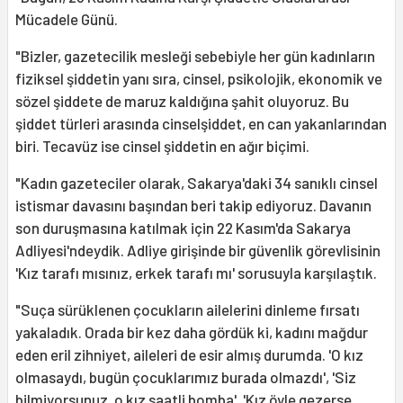
Mücadele Günü.
"Bizler, gazetecilik mesleği sebebiyle her gün kadınların
fiziksel şiddetin yanı sıra, cinsel, psikolojik, ekonomik ve
sözel şiddete de maruz kaldığına şahit oluyoruz. Bu
şiddet türleri arasında cinselşiddet, en can yakanlarından
biri. Tecavüz ise cinsel şiddetin en ağır biçimi.
"Kadın gazeteciler olarak, Sakarya'daki 34 sanıklı cinsel
istismar davasını başından beri takip ediyoruz. Davanın
son duruşmasına katılmak için 22 Kasım'da Sakarya
Adliyesi'ndeydik. Adliye girişinde bir güvenlik görevlisinin
'Kız tarafı mısınız, erkek tarafı mı' sorusuyla karşılaştık.
"Suça sürüklenen çocukların ailelerini dinleme fırsatı
yakaladık. Orada bir kez daha gördük ki, kadını mağdur
eden eril zihniyet, aileleri de esir almış durumda. 'O kız
olmasaydı, bugün çocuklarımız burada olmazdı', 'Siz
bilmiyorsunuz, o kız saatli bomba', 'Kız öyle gezerse