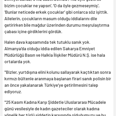
bizim çocuklar ne yapsın', 'O da öyle gezmeseymiş',
'Bunlar neticede erkek çocuklar' gibi onlarca söz işittik.
Ailelerin, çocukların masum olduğu iddialarını dile
getirirken bile mağdur üzerinden durumu meşrulaştırma
çabası içine girdiklerini gördük.
Halen dava kapsamında tek tutuklu sanık yok.
Almanya'da olduğu iddia edilen Sakarya Emniyet
Müdürlüğü Basın ve Halkla İlişkiler Müdürü N.Ş. ise hala
ortalarda yok.
"Bizler, yurtdışına elini kolunu sallayarak kaçtıktan sonra
kırmızı bültenle aranmaya başlanan firari sanık polisin bir
an önce yakalanarak Türkiye'ye getirilmesini talep
ediyoruz.
"25 Kasım Kadına Karşı Şiddetle Uluslararası Mücadele
günü vesilesiyle de kadın gazeteciler olarak kadına
yönelik her türlü şiddetin karşısında olduğumuzu ve bu