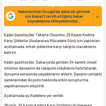
Haberlerimizi Google'da daha sık görmek
×
için bianet'i tercih ettiğiniz haber
kaynaklarına ekleyebilirsiniz...
Kadın Gazeteciler
Takipte Oluşumu,
25 Kasım
Kadına
Karşı Şiddetle Uluslararası Mücadele Günü için yaptıkları
açıklamada, erkek şiddetine karşı takipte olacaklarını
belirtti.
Kadın gazeteciler, Sakarya'da görülen 34 sanıklı cinsel
istismar davasının da takipçisi olduklarını hatırlatarak,
duruşma esnasında yaşadıklarını anlattı. Davanın yetişkin
sanıklarından iki polis hakkında etkin soruşturma
yapılmamasını eleştirdi.
Açıklamada şu ifadelere yer verildi:
"Bugün, 25 Kasım Kadına Karşı Şiddetle Uluslararası