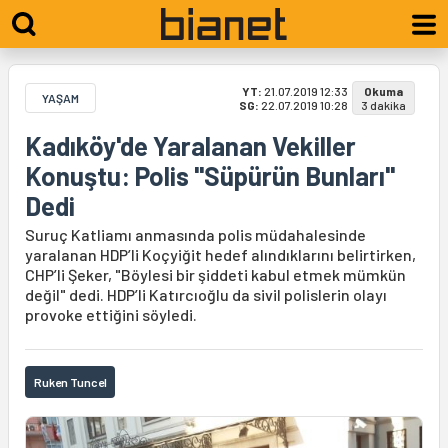
YT:
21.07.2019 12:33
Okuma
YAŞAM
SG:
22.07.2019 10:28
3 dakika
Kadıköy'de Yaralanan Vekiller
Konuştu: Polis "Süpürün Bunları"
Dedi
Suruç Katliamı anmasında polis müdahalesinde
yaralanan HDP’li Koçyiğit hedef alındıklarını belirtirken,
CHP’li Şeker, "Böylesi bir şiddeti kabul etmek mümkün
değil" dedi. HDP’li Katırcıoğlu da sivil polislerin olayı
provoke ettiğini söyledi.
Ruken Tuncel