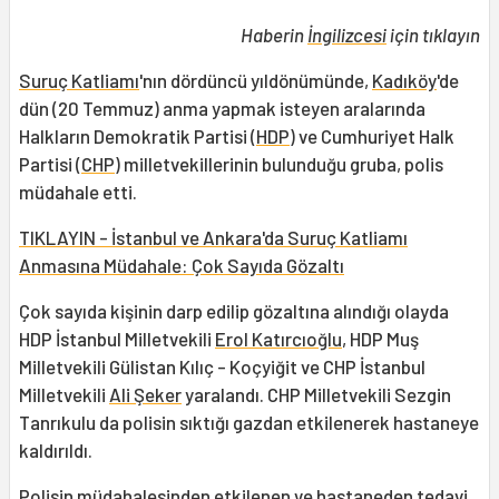
Haberin
İngilizcesi
için tıklayın
Suruç Katliamı
'nın dördüncü yıldönümünde,
Kadıköy
'de
dün (20 Temmuz) anma yapmak isteyen aralarında
Halkların Demokratik Partisi (
HDP
) ve Cumhuriyet Halk
Partisi (
CHP
) milletvekillerinin bulunduğu gruba, polis
müdahale etti.
TIKLAYIN - İstanbul ve Ankara'da Suruç Katliamı
Anmasına Müdahale: Çok Sayıda Gözaltı
Çok sayıda kişinin darp edilip gözaltına alındığı olayda
HDP İstanbul Milletvekili
Erol Katırcıoğlu
, HDP Muş
Milletvekili Gülistan Kılıç - Koçyiğit ve CHP İstanbul
Milletvekili
Ali Şeker
yaralandı. CHP Milletvekili Sezgin
Tanrıkulu da polisin sıktığı gazdan etkilenerek hastaneye
kaldırıldı.
Polisin müdahalesinden etkilenen ve hastaneden tedavi