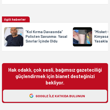
ilgili haberler
“Kol Kırma Davasında”
“Misket G
Polisten Savunma: Yasal
Kimyasal 
Sınırlar İçinde Oldu
Yasaklan
Hak odaklı, çok sesli, bağımsız gazeteciliği
güçlendirmek için bianet desteğinizi
bekliyor.
GOOGLE ILE KATKIDA BULUNUN