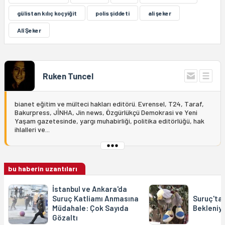
gülistan kılıç koçyiğit
polis şiddeti
ali şeker
Alî Şeker
Ruken Tuncel
bianet eğitim ve mülteci hakları editörü. Evrensel, T24, Taraf,
Bakurpress, JİNHA, Jin news, Özgürlükçü Demokrasi ve Yeni
Yaşam gazetesinde, yargı muhabirliği, politika editörlüğü, hak
ihlalleri ve...
bu haberin uzantıları
İstanbul ve Ankara'da
Suruç Katliamı Anmasına
Suruç'ta 
Müdahale: Çok Sayıda
Bekleniy
Gözaltı