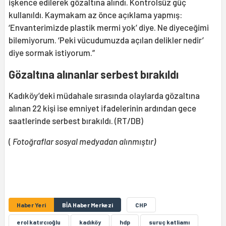
işkence edilerek gözaltına alındı. Kontrolsüz güç
kullanıldı. Kaymakam az önce açıklama yapmış:
‘Envanterimizde plastik mermi yok’ diye. Ne diyeceğimi
bilemiyorum. ‘Peki vücudumuzda açılan delikler nedir’
diye sormak istiyorum.”
Gözaltına alınanlar serbest bırakıldı
Kadıköy’deki müdahale sırasında olaylarda gözaltına
alınan 22 kişi ise emniyet ifadelerinin ardından gece
saatlerinde serbest bırakıldı. (RT/DB)
(
Fotoğraflar sosyal medyadan alınmıştır)
Haber Yeri
BİA Haber Merkezi
CHP
erol katırcıoğlu
kadıköy
hdp
suruç katliamı