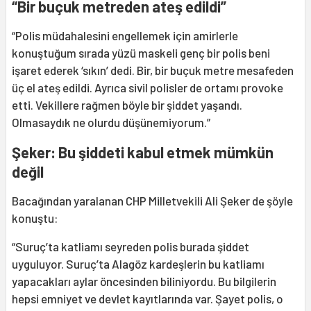
“Bir buçuk metreden ateş edildi”
“Polis müdahalesini engellemek için amirlerle
konuştuğum sırada yüzü maskeli genç bir polis beni
işaret ederek ‘sıkın’ dedi. Bir, bir buçuk metre mesafeden
üç el ateş edildi. Ayrıca sivil polisler de ortamı provoke
etti. Vekillere rağmen böyle bir şiddet yaşandı.
Olmasaydık ne olurdu düşünemiyorum.”
Şeker: Bu şiddeti kabul etmek mümkün
değil
Bacağından yaralanan CHP Milletvekili Ali Şeker de şöyle
konuştu:
“Suruç’ta katliamı seyreden polis burada şiddet
uyguluyor. Suruç’ta Alagöz kardeşlerin bu katliamı
yapacakları aylar öncesinden biliniyordu. Bu bilgilerin
hepsi emniyet ve devlet kayıtlarında var. Şayet polis, o