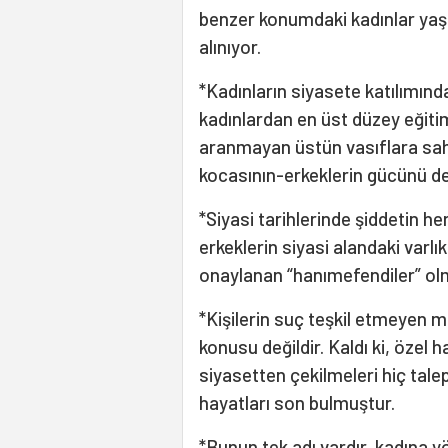
benzer konumdaki kadınlar yaşa
alınıyor.
*Kadınların siyasete katılımınd
kadınlardan en üst düzey eğiti
aranmayan üstün vasıflara sah
kocasının-erkeklerin gücünü de 
*Siyasi tarihlerinde şiddetin h
erkeklerin siyasi alandaki varl
onaylanan “hanımefendiler” olm
*Kişilerin suç teşkil etmeyen 
konusu değildir. Kaldı ki, özel 
siyasetten çekilmeleri hiç tale
hayatları son bulmuştur.
*Bunun tek adı vardır, kadına yö