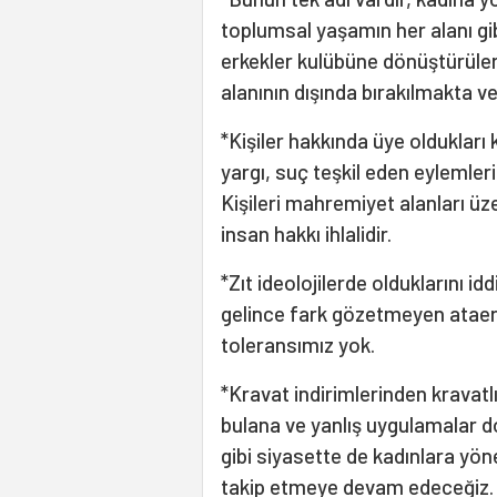
toplumsal yaşamın her alanı gibi
erkekler kulübüne dönüştürüler
alanının dışında bırakılmakta v
*Kişiler hakkında üye olduklar
yargı, suç teşkil eden eylemleri v
Kişileri mahremiyet alanları üz
insan hakkı ihlalidir.
*Zıt ideolojilerde olduklarını id
gelince fark gözetmeyen ataerk
toleransımız yok.
*Kravat indirimlerinden kravatl
bulana ve yanlış uygulamalar d
gibi siyasette de kadınlara yöne
takip etmeye devam edeceğiz. K