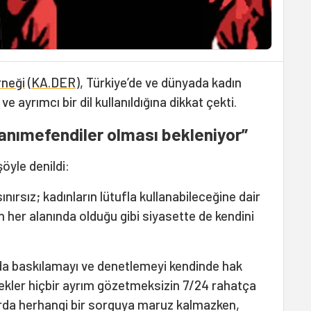
rneği
(
KA.DER
), Türkiye’de ve dünyada kadın
ve ayrımcı bir dil kullanıldığına dikkat çekti.
hanımefendiler olması bekleniyor”
öyle denildi:
ınırsız; kadınların lütufla kullanabileceğine dair
n her alanında olduğu gibi siyasette de kendini
anda baskılamayı ve denetlemeyi kendinde hak
ekler hiçbir ayrım gözetmeksizin 7/24 rahatça
arda herhangi bir sorguya maruz kalmazken,