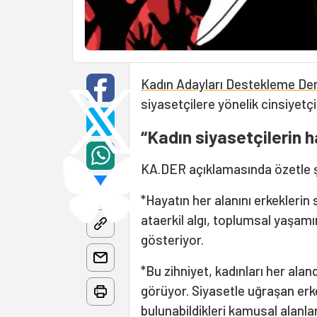
Kadın Adayları Destekleme De
siyasetçilere yönelik cinsiyetçi 
“Kadın siyasetçilerin 
KA.DER açıklamasında özetle ş
*Hayatın her alanını erkeklerin s
ataerkil algı, toplumsal yaşamı
gösteriyor.
*Bu zihniyet, kadınları her al
görüyor. Siyasetle uğraşan erk
bulunabildikleri kamusal alanl