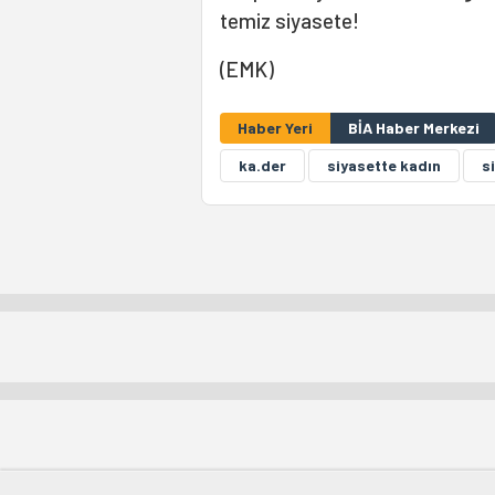
temiz siyasete!
(EMK)
Haber Yeri
BİA Haber Merkezi
ka.der
siyasette kadın
s