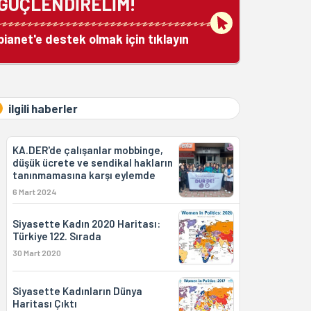
GÜÇLENDİRELİM!
bianet'e destek olmak için tıklayın
ilgili haberler
KA.DER'de çalışanlar mobbinge,
düşük ücrete ve sendikal hakların
tanınmamasına karşı eylemde
6 Mart 2024
Siyasette Kadın 2020 Haritası:
Türkiye 122. Sırada
30 Mart 2020
Siyasette Kadınların Dünya
Haritası Çıktı