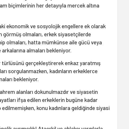
m biçimlerinin her detayıyla mercek altına
aki ekonomik ve sosyolojik engellere ek olarak
m görmüş olmaları, erkek siyasetçilerde
ip olmaları, hatta mümkünse aile gücü veya
arkalarına almaları bekleniyor.
er türlüsünü gerçekleştirerek enkaz yaratmış
ıkları sorgulanmazken, kadınların erkeklerce
aları bekleniyor.
mahrem alanları dokunulmazdır ve siyasetin
hayatları ifşa edilen erkeklerin bugüne kadar
p edilmemişken, konu kadınlara geldiğinde siyasi
nelik ayrımcılık! Ataerkil ve ahlakçı yargılarla