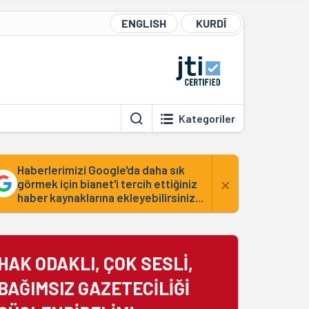
ENGLISH
KURDÎ
Kategoriler
Haberlerimizi Google'da daha sık
×
görmek için bianet'i tercih ettiğiniz
haber kaynaklarına ekleyebilirsiniz...
HAK ODAKLI, ÇOK SESLİ,
BAĞIMSIZ GAZETECİLİĞİ