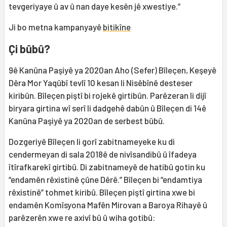
tevgeriyaye û av û nan daye kesên jê xwestiye.”
Ji bo metna kampanyayê
bitikîne
Çi bûbû?
9ê Kanûna Paşiyê ya 2020an Aho (Sefer) Bîleçen, Keşeyê
Dêra Mor Yaqûbî tevlî 10 kesan li Nisêbînê desteser
kiribûn. Bîleçen piştî bi rojekê girtibûn. Parêzeran li dijî
biryara girtina wî serî li dadgehê dabûn û Bîleçen di 14ê
Kanûna Paşiyê ya 2020an de serbest bûbû.
Dozgeriyê Bîleçen li gorî zabitnameyeke ku di
cendermeyan di sala 2018ê de nivîsandibû û îfadeya
îtîrafkarekî girtibû. Di zabitnameyê de hatibû gotin ku
“endamên rêxistinê çûne Dêrê.” Bîleçen bi “endamtiya
rêxistinê” tohmet kiribû. Bîleçen piştî girtina xwe bi
endamên Komîsyona Mafên Mirovan a Baroya Rihayê û
parêzerên xwe re axivî bû û wiha gotibû: