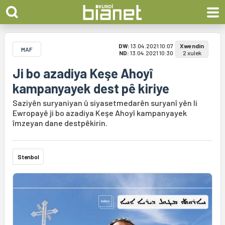
DW:
13.04.2021 10:07
Xwendin
MAF
ND:
13.04.2021 10:30
2 xulek
Ji bo azadiya Keşe Ahoyî
kampanyayek dest pê kiriye
Saziyên suryaniyan û siyasetmedarên suryanî yên li
Ewropayê ji bo azadiya Keşe Ahoyî kampanyayek
îmzeyan dane destpêkirin.
Stenbol