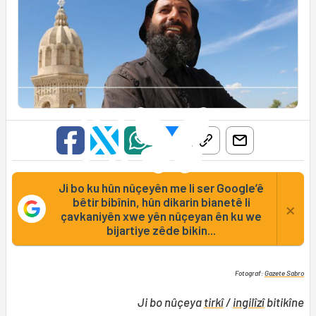
Ji bo ku hûn nûçeyên me li ser Google’ê
bêtir bibînin, hûn dikarin bianetê li
×
çavkaniyên xwe yên nûçeyan ên ku we
bijartiye zêde bikin...
Fotograf:
Gazete Sabro
Ji bo nûçeya
tirkî
/
ingilîzî
bitikîne