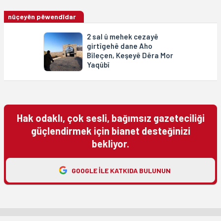
nûçeyên pêwendîdar
2 sal û mehek cezayê
girtîgehê dane Aho
Bîleçen, Keşeyê Dêra Mor
Yaqûbî
Hak odaklı, çok sesli, bağımsız gazeteciliği
güçlendirmek için bianet desteğinizi
bekliyor.
GOOGLE ILE KATKIDA BULUNUN