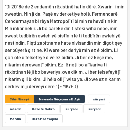
“Di 2018ê de 2 endamên rêxistinê hatin dêrê. Xwarin ji min
xwestin. Min jî da. Paşê ev derketiye holê. Fermendarê
Cendermayan bi rêya Metropolîtî bi min re hevdîtin kir.
Min înkar nekir. Ji bo careke din tiştekî wiha nebe, min
xwest tedbîrên ewlehiyê bistînin lê ti tedbîrên ewlehiyê
nestindin. Piştî zabitname hate nivîsandin min digot qey
ser bûyerê girtine. Kî were ber deriyê min ez ê bidim. Li
gorî olê û felsefeyê divê ez bidim. Ji ber ez keşe me,
nikarim derewan jî bikim. Ez jê ne ji bo alîkariya ti
rêxistinan lê ji bo baweriya xwe dikim. Ji ber felsefeyê jî
nikarim gilî bikim. Ji hêla olî jî wisa ye. Ji xwe ez nikarim
derkevim ji derveyî dêrê.” (EMK/FD)
Cihê Nûçeyê
Navenda Nûçeyan a BIAyê
süryani
mêrdîn
Gazete Sabro
suryani
suryanî
Mêrdin
Dêra Mor Yaqûbî