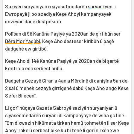
Saziyên suryaniyan û siyasetmedarên
suryanî
yên li
Ewropayê ji bo azadiya Keşe Ahoyî kampanyayek
îmzeyan dane destpêkirin.
Polîsan di 9ê Kanûna Paşiyê ya 2020an de girtibûn ser
Dêra Mor Yaqûbî
, Keşe Aho desteser kiribûn û paşê
dadgehê ew girtibû.
Keşe Aho di 14ê Kanûna Paşiyê ya 2020an de bi şertê
kontrola edlî serbest bûbû.
Dadgeha Cezayê Giran a 4an a Mêrdînê di danişîna 5an de
2 sal û mehek cezayê girtîgehê dabû Keşe Aho ango Keşe
Sefer Bilecenî.
Li gorî nûçeya Gazete Sabroyê saziyên suryaniyan û
siyasedmedarên suryanî di kampanyayê de wiha gotine:
“Em dixwazin hikûmeta tirkan hemû tohmetên li ser Keşe
Ahoyî rake û serbest bike ku bi tenê li gorî nirxên xwe