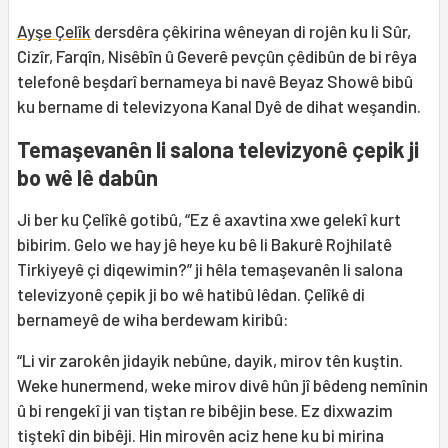
Ayşe Çelîk
dersdêra çêkirina wêneyan di rojên ku li Sûr,
Cizîr, Farqîn, Nisêbîn û Geverê pevçûn çêdibûn de bi rêya
telefonê beşdarî bernameya bi navê Beyaz Showê bibû
ku bername di televizyona Kanal Dyê de dihat weşandin.
Temaşevanên li salona televizyonê çepik ji
bo wê lê dabûn
Ji ber ku Çelîkê gotibû, “Ez ê axavtina xwe gelekî kurt
bibirim. Gelo we hay jê heye ku bê li Bakurê Rojhilatê
Tirkiyeyê çi diqewimin?” ji hêla temaşevanên li salona
televizyonê çepik ji bo wê hatibû lêdan. Çelîkê di
bernameyê de wiha berdewam kiribû:
“Li vir zarokên jidayik nebûne, dayik, mirov tên kuştin.
Weke hunermend, weke mirov divê hûn jî bêdeng nemînin
û bi rengekî ji van tiştan re bibêjin bese. Ez dixwazim
tiştekî din bibêji. Hin mirovên aciz hene ku bi mirina