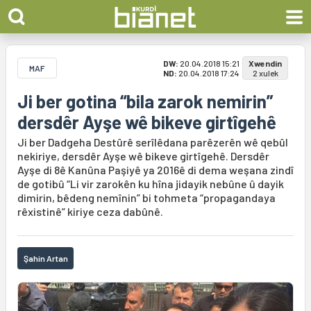
DW:
20.04.2018 15:21
Xwendin
MAF
ND:
20.04.2018 17:24
2 xulek
Ji ber gotina “bila zarok nemirin”
dersdêr Ayşe wê bikeve girtîgehê
Ji ber Dadgeha Destûrê serîlêdana parêzerên wê qebûl
nekiriye, dersdêr Ayşe wê bikeve girtîgehê. Dersdêr
Ayşe di 8ê Kanûna Paşiyê ya 2016ê di dema weşana zindî
de gotibû “Li vir zarokên ku hîna jidayik nebûne û dayik
dimirin, bêdeng nemînin” bi tohmeta “propagandaya
rêxistinê” kiriye ceza dabûnê.
Şahin Artan