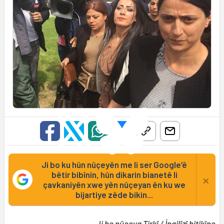
Ji bo ku hûn nûçeyên me li ser Google’ê
bêtir bibînin, hûn dikarin bianetê li
×
çavkaniyên xwe yên nûçeyan ên ku we
bijartiye zêde bikin...
Ji bo nûçeya
Tirkî
/
İngilîzî
bitikîne