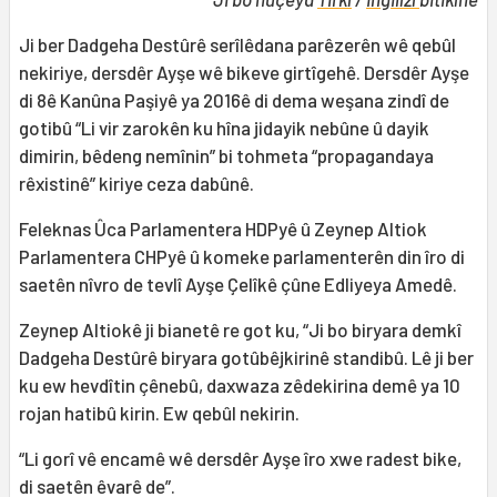
Ji ber Dadgeha Destûrê serîlêdana parêzerên wê qebûl
nekiriye, dersdêr Ayşe wê bikeve girtîgehê. Dersdêr Ayşe
di 8ê Kanûna Paşiyê ya 2016ê di dema weşana zindî de
gotibû “Li vir zarokên ku hîna jidayik nebûne û dayik
dimirin, bêdeng nemînin” bi tohmeta “propagandaya
rêxistinê” kiriye ceza dabûnê.
Feleknas Ûca Parlamentera HDPyê û Zeynep Altiok
Parlamentera CHPyê û komeke parlamenterên din îro di
saetên nîvro de tevlî Ayşe Çelîkê çûne Edliyeya Amedê.
Zeynep Altiokê ji bianetê re got ku, “Ji bo biryara demkî
Dadgeha Destûrê biryara gotûbêjkirinê standibû. Lê ji ber
ku ew hevdîtin çênebû, daxwaza zêdekirina demê ya 10
rojan hatibû kirin. Ew qebûl nekirin.
“Li gorî vê encamê wê dersdêr Ayşe îro xwe radest bike,
di saetên êvarê de”.