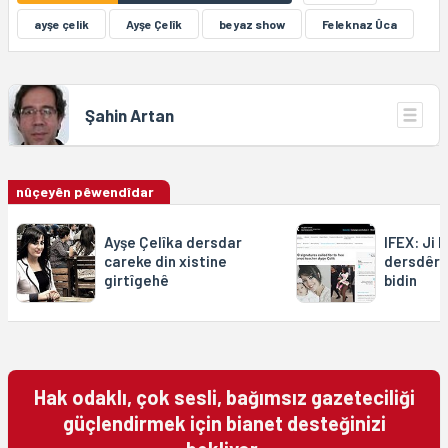
ayşe çelik
Ayşe Çelîk
beyaz show
Feleknaz Ûca
Şahin Artan
nûçeyên pêwendîdar
Ayşe Çelîka dersdar
IFEX: Ji 
careke din xistine
dersdêr 
girtîgehê
bidin
Hak odaklı, çok sesli, bağımsız gazeteciliği
güçlendirmek için bianet desteğinizi