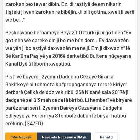
zarokan bextewer dibin. Ez, di rastiyê de em nikarin
tiştekî ji wan zarokan re bibêjin. Ji bilî gotina, xwelî li serê
we be…”
Pêşkêşvanê bernameyê Beyazit Ozturkî jî bi gotinên “Ev
gotinên we careke din ji bo me bûn ders…Ev daxwazên
we yên ji bo aştiyê daxwazên me ne jî. Em jî dixwazin” lê
8ê Kanûna Paşiyê ya 2016ê derketibû Bultena nûçeyan a
Kanal Dyê û lêborîn xwestibû.
Piştî vê bûyerê j 2yemîn Dadgeha Cezayê Giran a
Bakirkoyê bi tohmeta ku “propagandaya terorê kiriye”
derbarê Çelîkê de doz vekiribû. 26ê Nîsanê sala 2017ê jî
dadgehê sal û 3 meh ceza lê birî bû. Li hemberî vê biryarê
parêzeran serî li 2yemîn Daîreya Cezayan a Dadgeha
Edliyeyê ya Herêmî ya Stenbolê dabûn lê biryar hatibû
erêkirin. (ŞA/FD)
Cihê Nûçeyê
Navenda Nûçeyan a BIAyê
kanal d