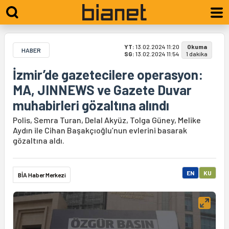
YT:
13.02.2024 11:20
Okuma
HABER
SG:
13.02.2024 11:54
1 dakika
İzmir’de gazetecilere operasyon:
MA, JINNEWS ve Gazete Duvar
muhabirleri gözaltına alındı
Polis, Semra Turan, Delal Akyüz, Tolga Güney, Melike
Aydın ile Cihan Başakçıoğlu’nun evlerini basarak
gözaltına aldı.
EN
KU
BİA Haber Merkezi