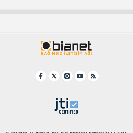
Bu web sitesi IPS İletişim Vakfı'na İsveç Uluslararası Kalkınma İşbirliği Ajansı