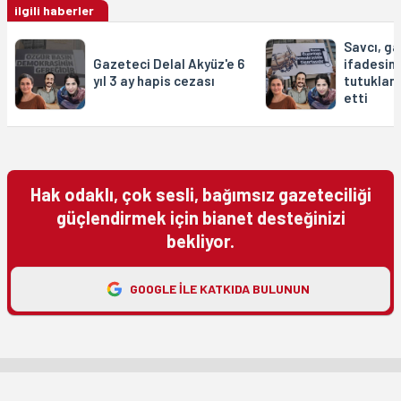
ilgili haberler
Savcı, ga
Gazeteci Delal Akyüz'e 6
ifadesin
yıl 3 ay hapis cezası
tutuklanm
etti
Hak odaklı, çok sesli, bağımsız gazeteciliği
güçlendirmek için bianet desteğinizi
bekliyor.
GOOGLE ILE KATKIDA BULUNUN