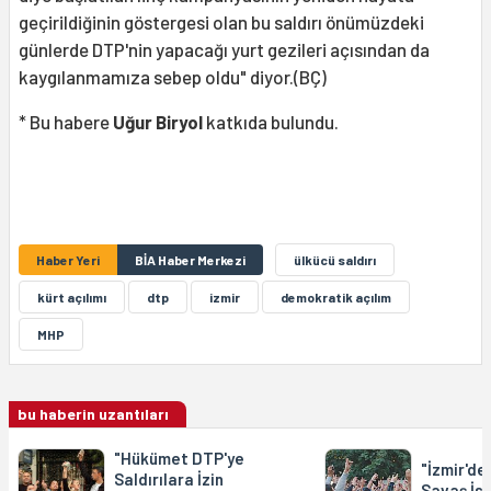
geçirildiğinin göstergesi olan bu saldırı önümüzdeki
günlerde DTP'nin yapacağı yurt gezileri açısından da
kaygılanmamıza sebep oldu" diyor.(BÇ)
* Bu habere
Uğur Biryol
katkıda bulundu.
Haber Yeri
BİA Haber Merkezi
ülkücü saldırı
kürt açılımı
dtp
izmir
demokratik açılım
MHP
bu haberin uzantıları
"Hükümet DTP'ye
"İzmir'de
Saldırılara İzin
Savaş İs