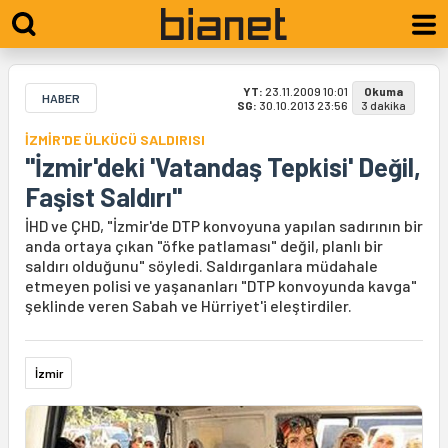
YT:
23.11.2009 10:01
Okuma
HABER
SG:
30.10.2013 23:56
3 dakika
İZMİR'DE ÜLKÜCÜ SALDIRISI
"İzmir'deki 'Vatandaş Tepkisi' Değil,
Faşist Saldırı"
İHD ve ÇHD, "İzmir'de DTP konvoyuna yapılan sadırının bir
anda ortaya çıkan "öfke patlaması" değil, planlı bir
saldırı olduğunu" söyledi. Saldırganlara müdahale
etmeyen polisi ve yaşananları "DTP konvoyunda kavga"
şeklinde veren Sabah ve Hürriyet'i eleştirdiler.
İzmir