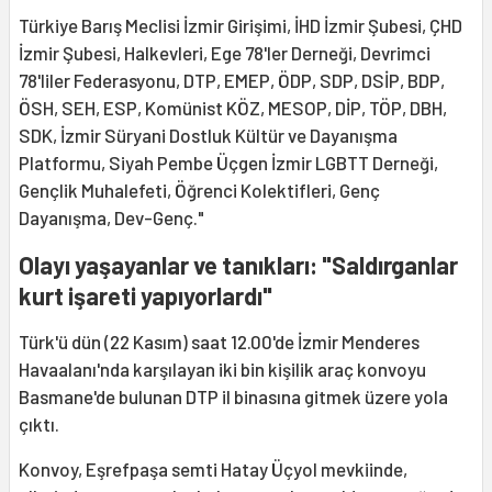
Türkiye Barış Meclisi İzmir Girişimi, İHD İzmir Şubesi, ÇHD
İzmir Şubesi, Halkevleri, Ege 78'ler Derneği, Devrimci
78'liler Federasyonu, DTP, EMEP, ÖDP, SDP, DSİP, BDP,
ÖSH, SEH, ESP, Komünist KÖZ, MESOP, DİP, TÖP, DBH,
SDK, İzmir Süryani Dostluk Kültür ve Dayanışma
Platformu, Siyah Pembe Üçgen İzmir LGBTT Derneği,
Gençlik Muhalefeti, Öğrenci Kolektifleri, Genç
Dayanışma, Dev-Genç."
Olayı yaşayanlar ve tanıkları: "Saldırganlar
kurt işareti yapıyorlardı"
Türk'ü dün (22 Kasım) saat 12.00'de İzmir Menderes
Havaalanı'nda karşılayan iki bin kişilik araç konvoyu
Basmane'de bulunan DTP il binasına gitmek üzere yola
çıktı.
Konvoy, Eşrefpaşa semti Hatay Üçyol mevkiinde,