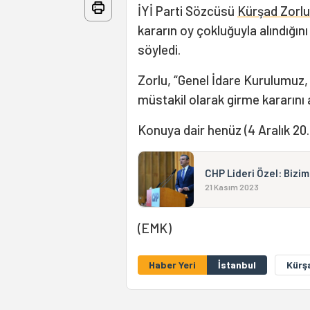
İYİ Parti Sözcüsü
Kürşad Zorlu
kararın oy çokluğuyla alındığın
söyledi.
Zorlu, “Genel İdare Kurulumuz, 
müstakil olarak girme kararını 
Konuya dair henüz (4 Aralık 20.
CHP Lideri Özel: Bizi
21 Kasım 2023
(EMK)
Haber Yeri
İstanbul
Kürş