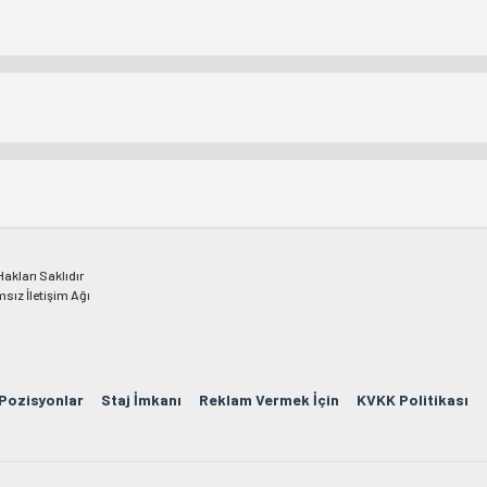
kları Saklıdır
msız İletişim Ağı
 Pozisyonlar
Staj İmkanı
Reklam Vermek İçin
KVKK Politikası