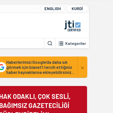
ENGLISH
KURDÎ
Kategoriler
Haberlerimizi Google'da daha sık
×
görmek için bianet'i tercih ettiğiniz
haber kaynaklarına ekleyebilirsiniz...
HAK ODAKLI, ÇOK SESLİ,
BAĞIMSIZ GAZETECİLİĞİ