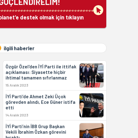
GÜÇLENDİRELİM!
bianet'e destek olmak için tıklayın
ilgili haberler
Özgür Özel'den İYİ Parti ile ittifak
açıklaması: Siyasette hiçbir
ihtimal tamamen sıfırlanmaz
15 Aralık 2023
İYİ Parti’de Ahmet Zeki Üçok
görevden alındı, Ece Güner istifa
etti
14 Aralık 2023
İYİ Parti’nin İBB Grup Başkan
Vekili İbrahim Özkan görevini
bıraktı