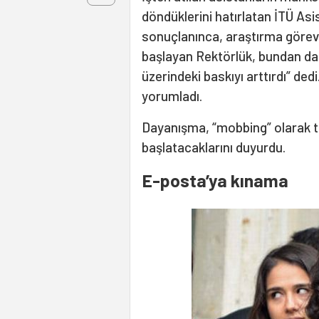
döndüklerini hatırlatan İTÜ As
sonuçlanınca, araştırma görevli
başlayan Rektörlük, bundan da
üzerindeki baskıyı arttırdı” ded
yorumladı.
Dayanışma, “mobbing” olarak tan
başlatacaklarını duyurdu.
E-posta’ya kınama