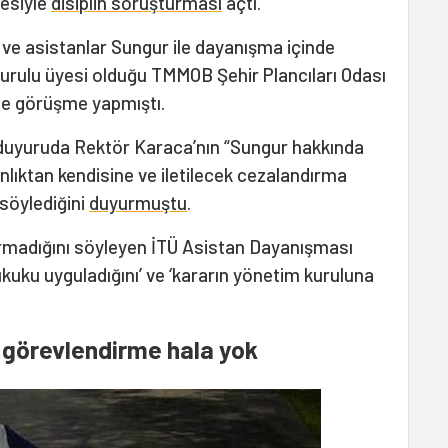
çesiyle
disiplin soruşturması
açtı.
ve asistanlar Sungur ile dayanışma içinde
urulu üyesi olduğu TMMOB Şehir Plancıları Odası
le görüşme yapmıştı.
duyuruda Rektör Karaca’nın “Sungur hakkında
ıktan kendisine ve iletilecek cezalandırma
söylediğini
duyurmuştu
.
rmadığını söyleyen İTÜ Asistan Dayanışması
hukuku uyguladığını’ ve ‘kararın yönetim kuruluna
, görevlendirme hala yok