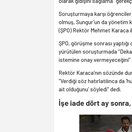
olarak gidişini sağlama" gerek
Soruşturmaya karşı öğrenciler 
olmuş, Sungur’un da yönetim k
(ŞPO) Rektör Mehmet Karaca i
ŞPO, görüşme sonrası yaptığı 
yürütülen soruşturmada “Dekanl
istemine onay vermeyeceğini” 
Rektör Karaca’nın sözünde du
“Verdiği söz hatırlatılınca da ‘
ait olduğunu’ söyledi” dedi.
İşe iade dört ay sonra