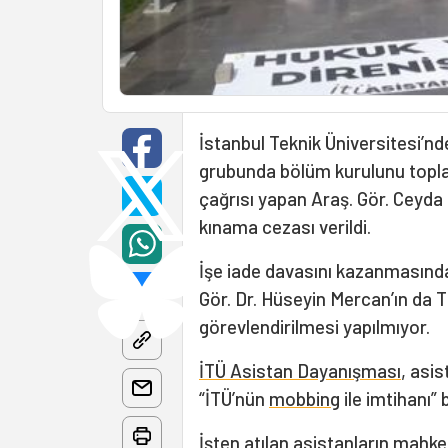
İstanbul Teknik Üniversitesi’nde
grubunda bölüm kurulunu topla
çağrısı yapan Araş. Gör. Ceyda
kınama cezası verildi.
İşe iade davasını kazanmasınd
Gör. Dr. Hüseyin Mercan’ın da 
görevlendirilmesi yapılmıyor.
İTÜ Asistan Dayanışması
, asis
“İTÜ’nün
mobbing
ile imtihanı” 
İşten atılan asistanların mahke