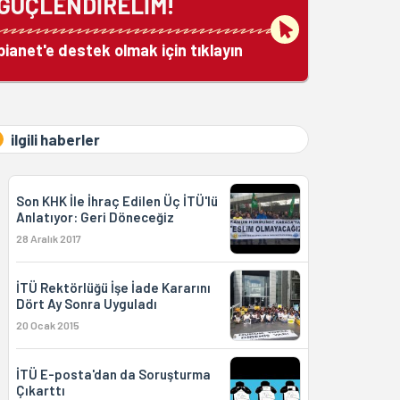
GÜÇLENDİRELİM!
bianet'e destek olmak için tıklayın
ilgili haberler
Son KHK İle İhraç Edilen Üç İTÜ'lü
Anlatıyor: Geri Döneceğiz
28 Aralık 2017
İTÜ Rektörlüğü İşe İade Kararını
Dört Ay Sonra Uyguladı
20 Ocak 2015
İTÜ E-posta'dan da Soruşturma
Çıkarttı