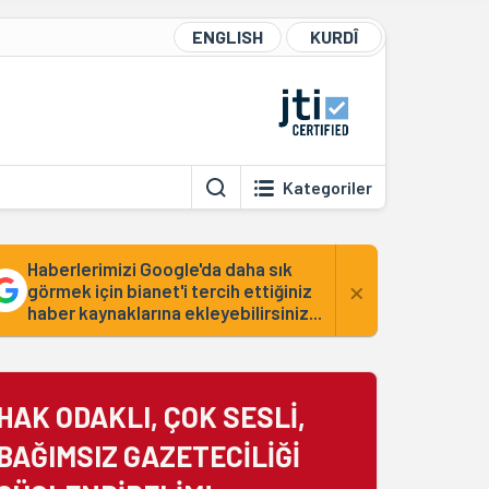
ENGLISH
KURDÎ
Kategoriler
Haberlerimizi Google'da daha sık
×
görmek için bianet'i tercih ettiğiniz
haber kaynaklarına ekleyebilirsiniz...
HAK ODAKLI, ÇOK SESLİ,
BAĞIMSIZ GAZETECİLİĞİ