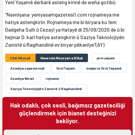
Yenî Yaşamê derbarê asteng kirinê de weha gotibû:
“Navnîşana yeniyasamgazetesi1.com rojnameya me
hatiye astengkirin. Rojnameya me bi biryara ku 1em
Dadgeha Sulh û Cezayî ya Hatayê di 25/09/2020 de û bi
hejmar D. karî hatiye astengkirin û Saziya Teknolojiyên
Zanistê û Ragihandinê ev biryar pêkanîye”(AY)
Cihê Nûçeyê
Navenda Nûçeyan a BIAyê
yeni yaşam
Azadiya çapemeniyê
Yenî Yaşam
malpera Yenî Yaşamê
Azadiya Welat
rojname
Saziya Teknolojiyên Zanistê û Ragihandinê
Hak odaklı, çok sesli, bağımsız gazeteciliği
güçlendirmek için bianet desteğinizi
bekliyor.