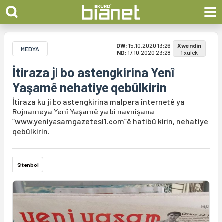
DW:
15.10.2020 13:26
Xwendin
MEDYA
ND:
17.10.2020 23:28
1 xulek
İtiraza ji bo astengkirina Yenî
Yaşamê nehatiye qebûlkirin
İtiraza ku ji bo astengkirina malpera înternetê ya
Rojnameya Yenî Yaşamê ya bi navnîşana
“www.yeniyasamgazetesi1.com”ê hatibû kirin, nehatiye
qebûlkirin.
Stenbol