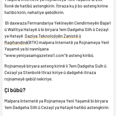
İlonê de hatibû astengkirin. İtiraza ku ji bo asteng kirine
hatibû kirin, nehatiye qebûlkirin.
Bi daxwaza Fermandariya Yekîneyên Cendirmeyên Bajarî
û Walîtiya Hatayê û bi biryara 1em Dadgeha Silh û Cezayî
ya Hatayê
Saziya Teknolojiyên Zanistê û
Ragihandinê
(BTK) malpera înternetê ya Rojnameya Yenî
Yaşamê ya bi navnîşana
“www.yeniyasamgazetesi1.com”ê asteng kiribû.
Rojnameyê biryara asteng kirinê li 7em Dadgeha Sulh û
Cezayî ya Stenbolê îtiraz kiriye û dadgehê itiraza
rojnameyê qebûl nekiriye.
Çi bûbû?
Malpera înternetê ya Rojnameya Yenî Yaşamê bi biryara
1em Dadgeha Silh û Cezayî ya Hatayê hatibû astengkirin.