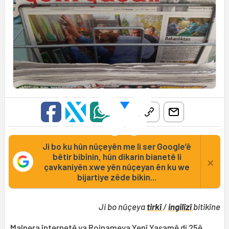
Ji bo ku hûn nûçeyên me li ser Google’ê
bêtir bibînin, hûn dikarin bianetê li
×
çavkaniyên xwe yên nûçeyan ên ku we
bijartiye zêde bikin...
Ji bo nûçeya
tirkî
/
ingilîzî
bitikîne
Malpera înternetê ya Rojnameya Yenî Yaşamê di 25ê