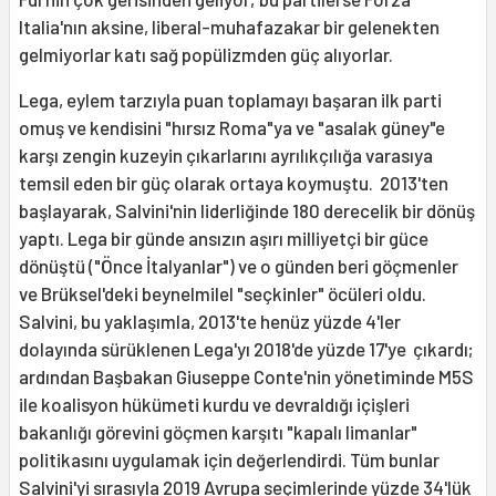
Italia'nın aksine, liberal-muhafazakar bir gelenekten
gelmiyorlar katı sağ popülizmden güç alıyorlar.
Lega, eylem tarzıyla puan toplamayı başaran ilk parti
omuş ve kendisini "hırsız Roma"ya ve "asalak güney"e
karşı zengin kuzeyin çıkarlarını ayrılıkçılığa varasıya
temsil eden bir güç olarak ortaya koymuştu. 2013'ten
başlayarak, Salvini'nin liderliğinde 180 derecelik bir dönüş
yaptı. Lega bir günde ansızın aşırı milliyetçi bir güce
dönüştü ("Önce İtalyanlar") ve o günden beri göçmenler
ve Brüksel'deki beynelmilel "seçkinler" öcüleri oldu.
Salvini, bu yaklaşımla, 2013'te henüz yüzde 4'ler
dolayında sürüklenen Lega'yı 2018'de yüzde 17'ye çıkardı;
ardından Başbakan Giuseppe Conte'nin yönetiminde M5S
ile koalisyon hükümeti kurdu ve devraldığı içişleri
bakanlığı görevini göçmen karşıtı "kapalı limanlar"
politikasını uygulamak için değerlendirdi. Tüm bunlar
Salvini'yi sırasıyla 2019 Avrupa seçimlerinde yüzde 34'lük