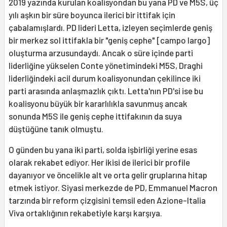
2019 yazında kurulan koalisyondan bu yana PD ve M5S, üç
yılı aşkın bir süre boyunca ilerici bir ittifak için
çabalamışlardı. PD lideri Letta, izleyen seçimlerde geniş
bir merkez sol ittifakla bir "geniş cephe" [campo largo]
oluşturma arzusundaydı. Ancak o süre içinde parti
liderliğine yükselen Conte yönetimindeki M5S, Draghi
liderliğindeki acil durum koalisyonundan çekilince iki
parti arasında anlaşmazlık çıktı. Letta'nın PD'si ise bu
koalisyonu büyük bir kararlılıkla savunmuş ancak
sonunda M5S ile geniş cephe ittifakının da suya
düştüğüne tanık olmuştu.
O günden bu yana iki parti, solda işbirliği yerine esas
olarak rekabet ediyor. Her ikisi de ilerici bir profile
dayanıyor ve öncelikle alt ve orta gelir gruplarına hitap
etmek istiyor. Siyasi merkezde de PD, Emmanuel Macron
tarzında bir reform çizgisini temsil eden Azione-Italia
Viva ortaklığının rekabetiyle karşı karşıya.