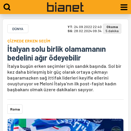
YT:
24.09.2022 22:40
Okuma
DÜNYA
SG:
28.02.2024 09:34
5 dakika
ÇİZMEDE ERKEN SEÇİM
İtalyan solu birlik olamamanın
bedelini ağır ödeyebilir
İtalya bugün erken seçimler için sandık başında. Sol bir
kez daha birleşmiş bir güç olarak ortaya çıkmayı
başaramazken sağ ittifak liderleri keyifle ellerini
ovuşturuyor ve Meloni İtalya'nın ilk post-faşist kadın
başbakanı olmak üzere dakikaları sayıyor.
Roma