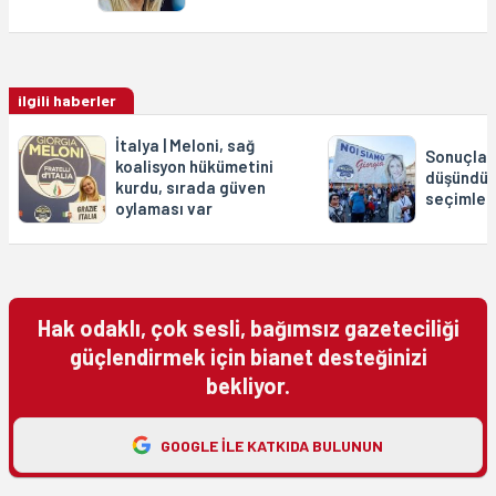
ilgili haberler
İtalya | Meloni, sağ
Sonuçlar
koalisyon hükümetini
düşündürd
kurdu, sırada güven
seçimler
oylaması var
Hak odaklı, çok sesli, bağımsız gazeteciliği
güçlendirmek için bianet desteğinizi
bekliyor.
GOOGLE ILE KATKIDA BULUNUN