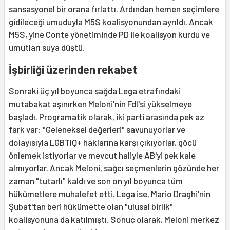
sansasyonel bir orana fırlattı. Ardından hemen seçimlere
gidileceği umuduyla M5S koalisyonundan ayrıldı. Ancak
M5S, yine Conte yönetiminde PD ile koalisyon kurdu ve
umutları suya düştü.
İşbirliği üzerinden rekabet
Sonraki üç yıl boyunca sağda Lega etrafındaki
mutabakat aşınırken Meloni'nin FdI'si yükselmeye
başladı. Programatik olarak, iki parti arasında pek az
fark var: "Geleneksel değerleri" savunuyorlar ve
dolayısıyla LGBTIQ+ haklarına karşı çıkıyorlar, göçü
önlemek istiyorlar ve mevcut haliyle AB'yi pek kale
almıyorlar. Ancak Meloni, sağcı seçmenlerin gözünde her
zaman "tutarlı" kaldı ve son on yıl boyunca tüm
hükümetlere muhalefet etti. Lega ise, Mario
Draghi
'nin
Şubat'tan beri hükümette olan "ulusal birlik"
koalisyonuna da katılmıştı. Sonuç olarak, Meloni merkez