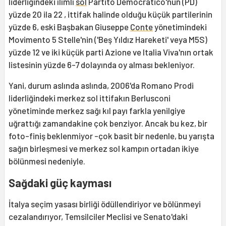
liderliğindeki ılımlı
sol
Partito Democratico'nun (PD)
yüzde 20 ila 22 , ittifak halinde olduğu küçük partilerinin
yüzde 6, eski Başbakan Giuseppe
Conte
yönetimindeki
Movimento 5 Stelle'nin ('Beş Yıldız Hareketi' veya M5S)
yüzde 12 ve iki küçük parti Azione ve Italia Viva'nın ortak
listesinin yüzde 6-7 dolayında oy alması bekleniyor.
Yani, durum aslında aslında, 2006'da Romano Prodi
liderliğindeki merkez sol ittifakın Berlusconi
yönetiminde merkez sağı kıl payı farkla yenilgiye
uğrattığı zamandakine çok benziyor. Ancak bu kez, bir
foto-finiş beklenmiyor -çok basit bir nedenle, bu yarışta
sağın birleşmesi ve merkez sol kampın ortadan ikiye
bölünmesi nedeniyle.
Sağdaki güç kayması
İtalya seçim yasası birliği ödüllendiriyor ve bölünmeyi
cezalandırıyor, Temsilciler Meclisi ve Senato'daki