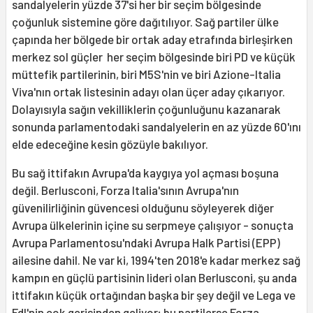
sandalyelerin yüzde 37'si her bir seçim bölgesinde
çoğunluk sistemine göre dağıtılıyor. Sağ partiler ülke
çapında her bölgede bir ortak aday etrafında birleşirken
merkez sol güçler her seçim bölgesinde biri PD ve küçük
müttefik partilerinin, biri M5S'nin ve biri Azione-Italia
Viva'nın ortak listesinin adayı olan üçer aday çıkarıyor.
Dolayısıyla sağın vekilliklerin çoğunluğunu kazanarak
sonunda parlamentodaki sandalyelerin en az yüzde 60'ını
elde edeceğine kesin gözüyle bakılıyor.
Bu sağ ittifakın Avrupa'da kaygıya yol açması boşuna
değil. Berlusconi, Forza Italia'sının Avrupa'nın
güvenilirliğinin güvencesi olduğunu söyleyerek diğer
Avrupa ülkelerinin içine su serpmeye çalışıyor - sonuçta
Avrupa Parlamentosu'ndaki Avrupa Halk Partisi (EPP)
ailesine dahil. Ne var ki, 1994'ten 2018'e kadar merkez sağ
kampın en güçlü partisinin lideri olan Berlusconi, şu anda
ittifakın küçük ortağından başka bir şey değil ve Lega ve
FdI'nin çok gerisinden geliyor; bu partilerse Forza