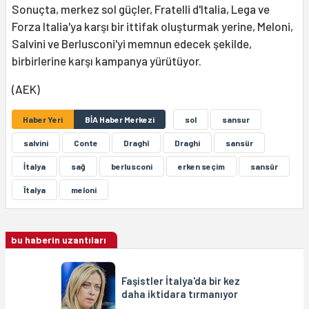
Sonuçta, merkez sol güçler, Fratelli d'Italia, Lega ve
Forza Italia'ya karşı bir ittifak oluşturmak yerine, Meloni,
Salvini ve Berlusconi'yi memnun edecek şekilde,
birbirlerine karşı kampanya yürütüyor.
(AEK)
Haber Yeri
BİA Haber Merkezi
sol
sansur
salvini
Conte
Draghî
Draghi
sansür
İtalya
sağ
berlusconi
erken seçim
sansûr
Îtalya
meloni
bu haberin uzantıları
Faşistler İtalya'da bir kez
daha iktidara tırmanıyor