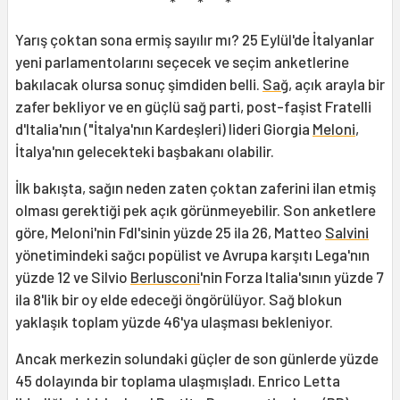
* * *
Yarış çoktan sona ermiş sayılır mı? 25 Eylül'de İtalyanlar
yeni parlamentolarını seçecek ve seçim anketlerine
bakılacak olursa sonuç şimdiden belli.
Sağ
, açık arayla bir
zafer bekliyor ve en güçlü sağ parti, post-faşist Fratelli
d'Italia'nın ("İtalya'nın Kardeşleri) lideri Giorgia
Meloni
,
İtalya'nın gelecekteki başbakanı olabilir.
İlk bakışta, sağın neden zaten çoktan zaferini ilan etmiş
olması gerektiği pek açık görünmeyebilir. Son anketlere
göre, Meloni'nin FdI'sinin yüzde 25 ila 26, Matteo
Salvini
yönetimindeki sağcı popülist ve Avrupa karşıtı Lega'nın
yüzde 12 ve Silvio
Berlusconi
'nin Forza Italia'sının yüzde 7
ila 8'lik bir oy elde edeceği öngörülüyor. Sağ blokun
yaklaşık toplam yüzde 46'ya ulaşması bekleniyor.
Ancak merkezin solundaki güçler de son günlerde yüzde
45 dolayında bir toplama ulaşmışladı. Enrico Letta