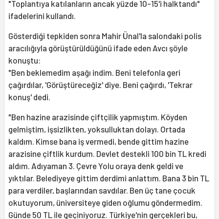
"Toplantıya katılanların ancak yüzde 10-15'i halktandı"
ifadelerini kullandı.
Gösterdiği tepkiden sonra Mahir Ünal'la salondaki polis
aracılığıyla görüştürüldüğünü ifade eden Avcı şöyle
konuştu:
"Ben beklemedim aşağı indim. Beni telefonla geri
çağırdılar, 'Görüştüreceğiz' diye. Beni çağırdı, 'Tekrar
konuş' dedi.
"Ben hazine arazisinde çiftçilik yapmıştım. Köyden
gelmiştim, işsizlikten, yoksulluktan dolayı. Ortada
kaldım. Kimse bana iş vermedi, bende gittim hazine
arazisine çiftlik kurdum. Devlet destekli 100 bin TL kredi
aldım. Adıyaman 3. Çevre Yolu oraya denk geldi ve
yıktılar. Belediyeye gittim derdimi anlattım. Bana 3 bin TL
para verdiler, başlarından savdılar. Ben üç tane çocuk
okutuyorum, üniversiteye giden oğlumu göndermedim.
Günde 50 TL ile geçiniyoruz. Türkiye'nin gerçekleri bu,