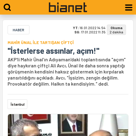
YT:
16.01.2022 14:54
Okuma
HABER
SG:
17.01.2022 11:35
2 dakika
MAHİR ÜNAL İLE TARTIŞAN ÇİFTÇİ
"İsterlerse assınlar, açım!"
AKP'li Mahir Ünal'ın Adıyaman'daki toplantısında "açım"
diye haykıran çiftçi Ali Avcı, Ünal ile daha sonra yaptığı
görüşmenin kendisini haksız göstermek için kırpılarak
yansıtıldığını açıkladı. Avcı, "İşsizim, zengin değilim.
Provokatör değilim. Halkın ta kendisiyim." dedi.
İstanbul