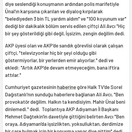
diye seslendiği konuşmanın ardından polis marifetiyle
Ünal'ın karşısına çıkarılan ve diyalog kırpılarak
"belediyeden 3 bin TL yardım aldım" ve "100 koyunum var"
dediği bir dakikalık bölüm servis edilen çiftçi Ali Avcı "Hiç
bir şey gösterildiği gibi değil, İşsizim, zengin değilim dedi.
AKP üyesi olan ve AKP'de sandık görevlisi olarak çalışan
çiftçi, "televizyonlar hiç bir şeyi olduğu gibi
göstermiyorlar, bir yerlerden emir alıyorlar." dedi ve
ekledi: "Artık AKP'de devam etmeyeceğim, bana iftira
attılar."
Cumhuriyet gazetesinin
haberine
göre Halk TV'de Sorel
Dağıstanlı'nın sunduğu haberlere bağlanan Ali Avcı, "Ben
provokatör değilim. Halkın ta kendisiyim. Mahir Ünal beni
dinlemedi." dedi. Toplantıya AKP Adıyaman İl Başkanı
Mehmet Dağtekin'in davetiyle gittiğini belirten Avcı "Ben
oraya, Adıyaman'da işsizlikten, yoksulluktan, derdimize
bir çare bulmak için bir konuşma yapar diye gittim" dedi.